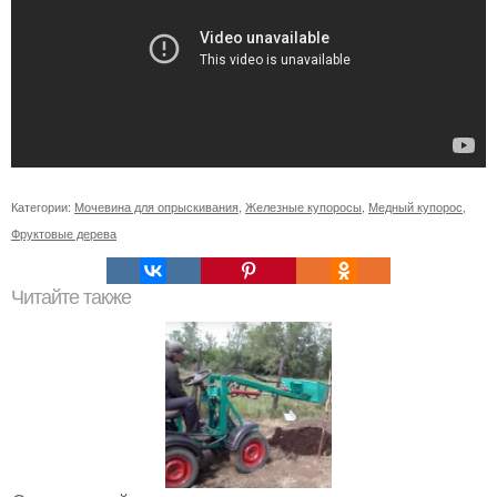
Категории:
Мочевина для опрыскивания
,
Железные купоросы
,
Медный купорос
,
Фруктовые дерева
Читайте также