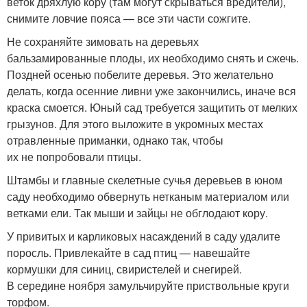
веток дряхлую кору (там могут скрываться вредители),
снимите ловчие пояса — все эти части сожгите.
Не сохраняйте зимовать на деревьях
бальзамированные плоды, их необходимо снять и сжечь.
Поздней осенью побелите деревья. Это желательно
делать, когда осенние ливни уже закончились, иначе вся
краска смоется. Юный сад требуется защитить от мелких
грызунов. Для этого выложите в укромных местах
отравленные приманки, однако так, чтобы
их не попробовали птицы.
Штамбы и главные скелетные сучья деревьев в юном
саду необходимо обвернуть нетканым материалом или
ветками ели. Так мыши и зайцы не обглодают кору.
У привитых и карликовых насаждений в саду удалите
поросль. Привлекайте в сад птиц — навешайте
кормушки для синиц, свиристелей и снегирей.
В середине ноября замульчируйте приствольные круги
торфом.