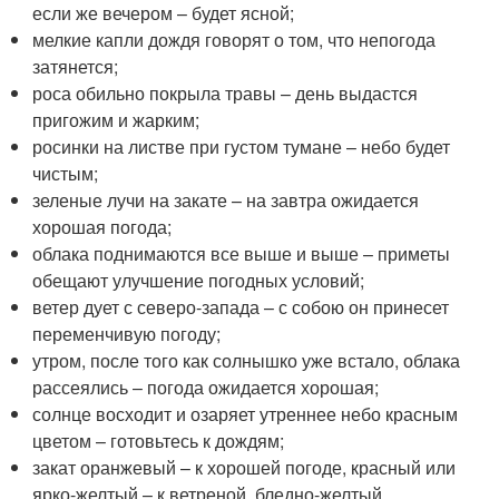
если же вечером – будет ясной;
мелкие капли дождя говорят о том, что непогода
затянется;
роса обильно покрыла травы – день выдастся
пригожим и жарким;
росинки на листве при густом тумане – небо будет
чистым;
зеленые лучи на закате – на завтра ожидается
хорошая погода;
облака поднимаются все выше и выше – приметы
обещают улучшение погодных условий;
ветер дует с северо-запада – с собою он принесет
переменчивую погоду;
утром, после того как солнышко уже встало, облака
рассеялись – погода ожидается хорошая;
солнце восходит и озаряет утреннее небо красным
цветом – готовьтесь к дождям;
закат оранжевый – к хорошей погоде, красный или
ярко-желтый – к ветреной, бледно-желтый