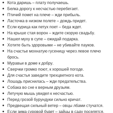
Кота даришь – плату получаешь.
Белка дорогу к несчастью перебегает.
Птичий помет на плече – жди прибыль.
Ласточка в низком полете – дождь придет.
Если курица как петух поет – беда ждет.
На крыше стая ворон – ждите скорую свадьбу.
Нашел муху в супе – ожидай подарка.
Хотите быть здоровыми – не убивайте пауков.
На счастье мохнатую гусеницу через левое плечо
брось.
Муравьи в доме к добру.
Сверчки громко поют, к хорошей погоде.
Для счастья заведите трехцветного кота.
Лошадь приснилась – жди предательства.
Собака во сне к верным друзьям.
Летучую мышь увидел к несчастью.
Перед грозой бурундуки сильно кричат.
Предвещая сильный ветер – овцы лбами стучатся.
Если зима суровой будет – зайцы в саду поселятся.