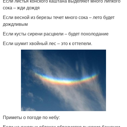
Если листья конского каштана выделяют много липкого
сока – жди дождя
Если весной из березы течет много сока – лето будет
дождливым
Если кусты сирени расцвели – будет похолодание
Если шумит хвойный лес – это к оттепели.
Приметы о погоде по небу:
Если на кучевых облаках образуются высокие башенки –