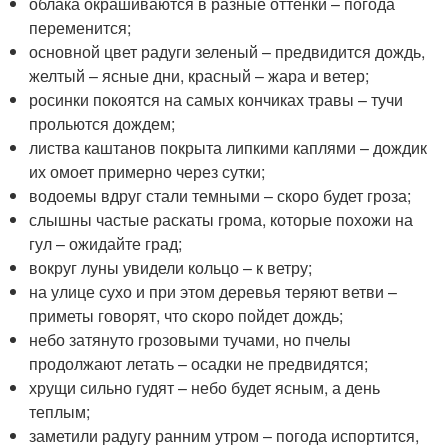
облака окрашиваются в разные оттенки – погода
переменится;
основной цвет радуги зеленый – предвидится дождь,
желтый – ясные дни, красный – жара и ветер;
росинки покоятся на самых кончиках травы – тучи
прольются дождем;
листва каштанов покрыта липкими каплями – дождик
их омоет примерно через сутки;
водоемы вдруг стали темными – скоро будет гроза;
слышны частые раскаты грома, которые похожи на
гул – ожидайте град;
вокруг луны увидели кольцо – к ветру;
на улице сухо и при этом деревья теряют ветви –
приметы говорят, что скоро пойдет дождь;
небо затянуто грозовыми тучами, но пчелы
продолжают летать – осадки не предвидятся;
хрущи сильно гудят – небо будет ясным, а день
теплым;
заметили радугу ранним утром – погода испортится,