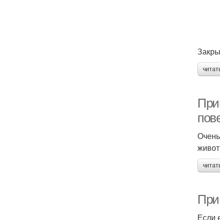
Закры
читат
При
пов
Очень
живот
читат
При
Если 