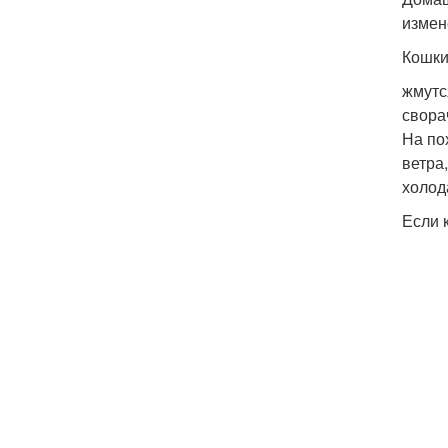
измен
Кошки
жмутс
свора
На по
ветра
холод
Если 