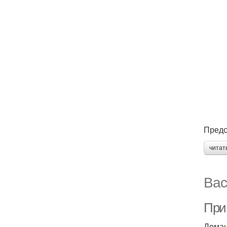
Предс
читат
Вас
При
Домаш