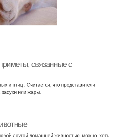
приметы, связанные с
х и птиц . Считается, что представители
 засухи или жары.
животные
любой другой домашней живностью, можно, хоть