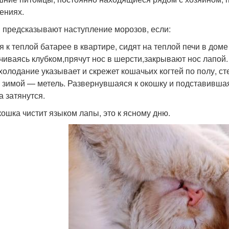
ениях.
 предсказывают наступление морозов, если:
я к теплой батарее в квартире, сидят на теплой печи в доме
чиваясь клубком,прячут нос в шерсти,закрывают нос лапой.
холодание указывает и скрежет кошачьих когтей по полу, с
, зимой — метель. Развернувшаяся к окошку и подставившая
а затянутся.
кошка чистит языком лапы, это к ясному дню.