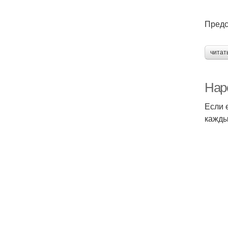
Предс
читат
Нар
Если 
кажды