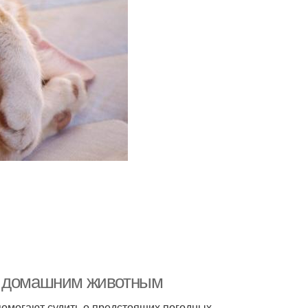
по домашним животным
омогают судить о предстоящих погодных