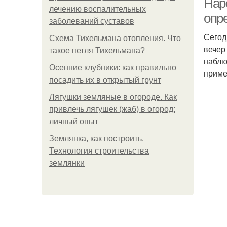
Нар
лечению воспалительных
опр
заболеваний суставов
Сегод
Схема Тихельмана отопления. Что
вечер
такое петля Тихельмана?
наблю
Осенние клубники: как правильно
приме
посадить их в открытый грунт
Лягушки земляные в огороде. Как
привлечь лягушек (жаб) в огород:
личный опыт
Землянка, как построить.
Технология строительства
землянки