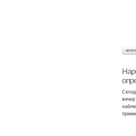
читат
Нар
опр
Сегод
вечер
наблю
приме