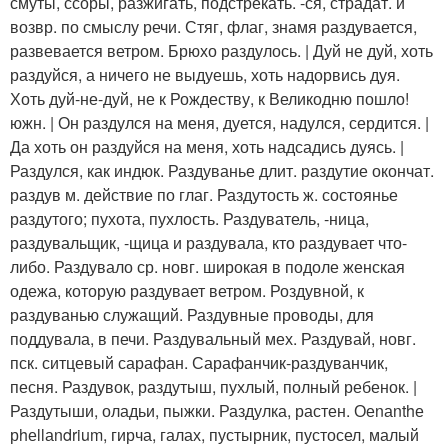
смуты, ссоры, разжигать, подстрекать. -ся, страдат. и
возвр. по смыслу речи. Стяг, флаг, знамя раздувается,
развевается ветром. Брюхо раздулось. | Дуй не дуй, хоть
раздуйся, а ничего не выдуешь, хоть надорвись дуя.
Хоть дуй-не-дуй, не к Рождеству, к Великодню пошло!
южн. | Он раздулся на меня, дуется, надулся, сердится. |
Да хоть он раздуйся на меня, хоть надсадись дуясь. |
Раздулся, как индюк. Раздуванье длит. раздутие окончат.
раздув м. действие по глаг. Раздутость ж. состоянье
раздутого; пухота, пухлость. Раздуватель, -ница,
раздувальщик, -щица и раздувала, кто раздувает что-
либо. Раздувало ср. новг. широкая в подоле женская
одежа, которую раздувает ветром. Роздувной, к
раздуванью служащий. Раздувные проводы, для
поддувала, в печи. Раздувальный мех. Раздувай, новг.
пск. ситцевый сарафан. Сарафанчик-раздуванчик,
песня. Раздувок, раздутыш, пухлый, полный ребенок. |
Раздутыши, оладьи, пыжки. Раздулка, растен. Оеnаnthе
рhеllаndrium, гирча, галах, пустырник, пустосел, малый