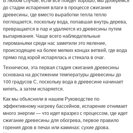
В любом случае, если все пойдет хорошо, мы доберемся
до стадии испарения влаги в процессе сжигания
древесины, где вместо выработки тепла тепло
поглощается, поскольку вода, попавшая внутрь дерева,
превращается в пар и удаляется из древесины путем
выпаривания. Чаще всего наблюдательные
пироманьяки среди нас заметили это явление,
происходящее на более мелких концах ветвей, где вода
прямо под корой испарялась и стекала в очаг.
Технически, эта первая стадия сжигания древесины
основана на достижении температуры древесины до
100 градусов С, поскольку вода в древесине начинает
кипеть, а затем испаряется.
Как мы объяснили в нашем Руководстве по
эффективному нагреву бассейнов, испарение отнимает
много энергии — что идет вразрез с процессом, где идет
сжигание древесины для обогрева, первое правило
горения дров в печах или каминах: сухие дрова.