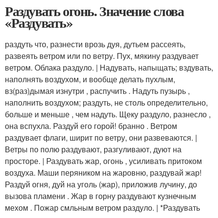
Раздувать огонь. Значение слова
«Раздувать»
раздуть что, разнести врозь дуя, дутьем рассеять,
развеять ветром или по ветру. Пух, мякину раздувает
ветром. Облака раздуло. | Надувать, напыщать; вздувать,
наполнять воздухом, и вообще делать пухлым,
вз(раз)дымая изнутри , распучить . Надуть пузырь ,
наполнить воздухом; раздуть, не столь определительно,
больше и меньше , чем надуть. Щеку раздуло, разнесло ,
она вспухла. Раздуй его горой! бранно . Ветром
раздувает флаги, ширит по ветру, они развеваются. |
Ветры по полю раздувают, разгуливают, дуют на
просторе. | Раздувать жар, огонь , усиливать притоком
воздуха. Маши перяником на жаровню, раздувай жар!
Раздуй огня, дуй на уголь (жар), приложив лучину, до
вызова пламени . Жар в горну раздувают кузнечным
мехом . Пожар смльным ветром раздуло. | *Раздувать