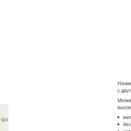
Начин
с дру
Мочев
высок
⇦
жел
без