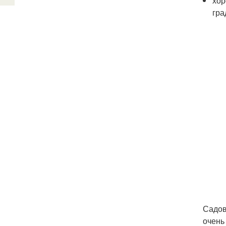
хор
гра
Садов
очень