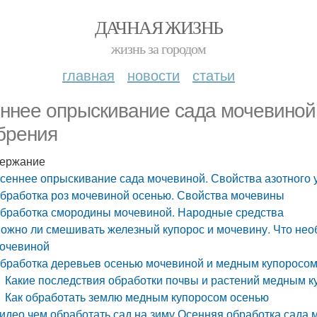
ДАЧНАЯ ЖИЗНЬ
жизнь за городом
главная
новости
статьи
ннее опрыскивание сада мочевиной.
брения
ержание
сеннее опрыскивание сада мочевиной. Свойства азотного 
бработка роз мочевиной осенью. Свойства мочевины
бработка смородины мочевиной. Народные средства
ожно ли смешивать железный купорос и мочевину. Что необ
очевиной
бработка деревьев осенью мочевиной и медным купоросом
Какие последствия обработки почвы и растений медным 
Как обработать землю медным купоросом осенью
идео чем обработать сад на зиму Осенняя обработка сада