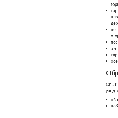
гор
кар
пло
дер
пос
ого
пос
азо
кар
осе
Обр
Опытн
уход 
обр
поб