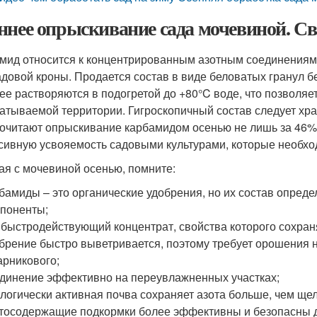
ннее опрыскивание сада мочевиной. Св
мид относится к концентрированным азотным соединениям, 
адовой кроны. Продается состав в виде беловатых гранул 
ее растворяются в подогретой до +80°C воде, что позволяе
атываемой территории. Гигроскопичный состав следует хра
очитают опрыскивание карбамидом осенью не лишь за 46% 
сивную усвояемость садовыми культурами, которые необход
ая с мочевиной осенью, помните:
бамиды – это органические удобрения, но их состав опре
поненты;
 быстродействующий концентрат, свойства которого сохра
брение быстро выветривается, поэтому требует орошения н
арникового;
динение эффективно на переувлажненных участках;
логически активная почва сохраняет азота больше, чем щ
тосодержащие подкормки более эффективны и безопасны дл