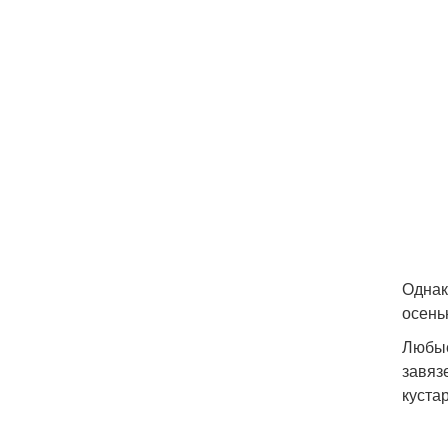
Однак
осень
Любые
завяз
куста