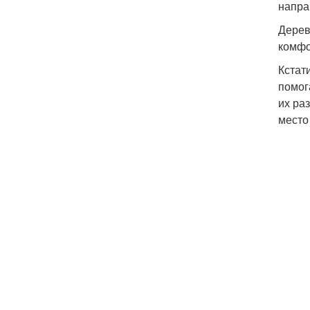
напра
Дерев
комфо
Кстат
помог
их ра
место