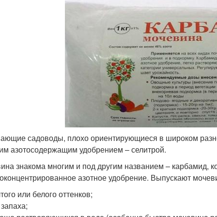
ающие садоводы, плохо ориентирующиеся в широком разно
гим азотосодержащим удобрением – селитрой.
ина знакома многим и под другим названием – карбамид, к
оконцентрированное азотное удобрение. Выпускают мочеви
того или белого оттенков;
 запаха;