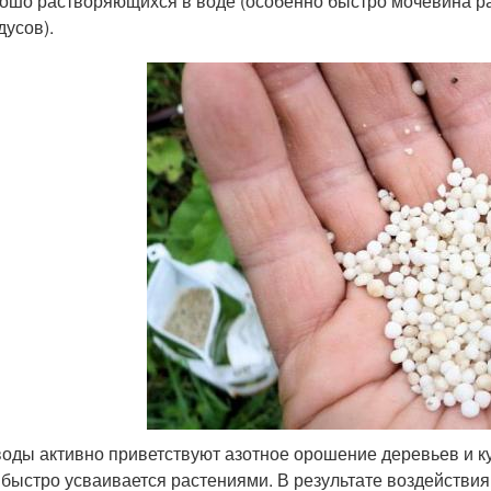
ошо растворяющихся в воде (особенно быстро мочевина рас
дусов).
оды активно приветствуют азотное орошение деревьев и к
 быстро усваивается растениями. В результате воздействи