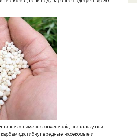
творяется, если воду заранее подогреть до 80
устарников именно мочевиной, поскольку она
я карбамида гибнут вредные насекомые и