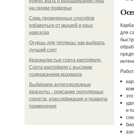
нужно знать о выращивании лука
на своем подворье
Осе
Семь проверенных способов
Карба
избавиться от мышей и крыс
для с
навсегда
быстр
Огурцы для теплицы: как выбрать
обраб
лучший сорт
предп
Крахмалистые сорта картофеля.
интен
Сорта картофеля с высоким
Работ
содержанием крахмала
кар
Выбираем антигололедные
ком
реагенты - описание популярных
это
средств, классификация и правила
удо
применения
и п
сое
био
азо