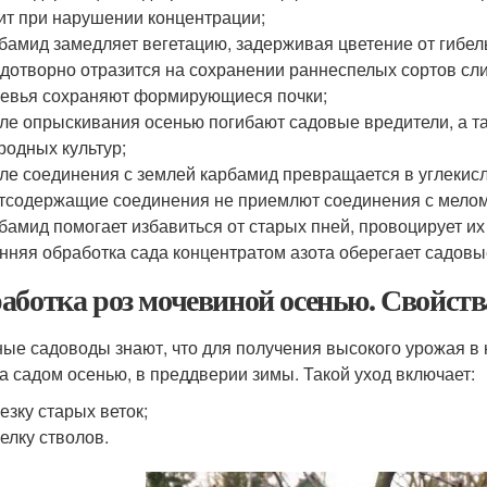
ит при нарушении концентрации;
бамид замедляет вегетацию, задерживая цветение от гибел
дотворно отразится на сохранении раннеспелых сортов сли
евья сохраняют формирующиеся почки;
ле опрыскивания осенью погибают садовые вредители, а т
родных культур;
ле соединения с землей карбамид превращается в углекис
тсодержащие соединения не приемлют соединения с мелом
бамид помогает избавиться от старых пней, провоцирует их
нняя обработка сада концентратом азота оберегает садовы
аботка роз мочевиной осенью. Свойст
ые садоводы знают, что для получения высокого урожая в
за садом осенью, в преддверии зимы. Такой уход включает:
езку старых веток;
елку стволов.