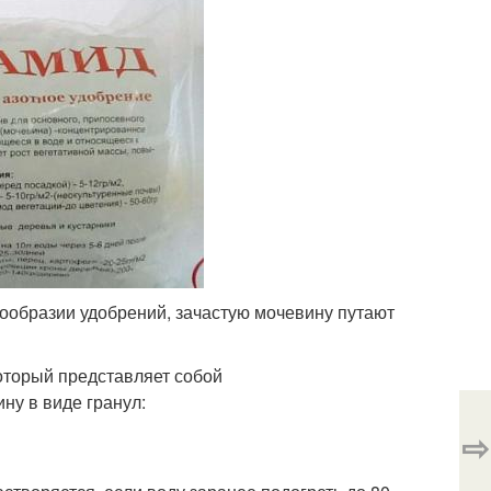
образии удобрений, зачастую мочевину путают
оторый представляет собой
ну в виде гранул:
⇨