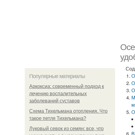
Осе
удо
Сод
О
Популярные материалы
О
Аркоксиа: современный подход к
О
лечению воспалительных
М
заболеваний суставов
м
Схема Тихельмана отопления. Что
О
такое петля Тихельмана?
Луковый севок из семян: все, что
В