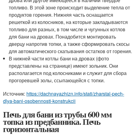
дрова или другое имеющееся в наличии твердое
топливо. В этой зоне происходит выделение тепла от
продуктов горения. Нижняя часть оснащается
решеткой из колосников, на которые закладываются
топливо для разных, в том числе и чугунных котлов
для бани на дровах. Понадобится монтировать
дверцу напротив топки, а также сформировать скосы
для автоматического скатывания остатков от горения.
В нижней части котлы бани на дровах (фото
представлены на странице) имеют зольник. Они
располагается под колосниками и служит для сбора
прогоревшей золы, ссыпающейся с топки.
Источник:
https://dachnayazhizn.info/stati/zharstal-pech-
dlya-bani-osobennosti-konstrukcii
Печь для бани из трубы 600 мм
топка из предбанника. Печь
горизонтальная