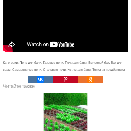
Категории:
Печь для бани
,
Газовые печи
,
Печи для бани
,
Выносной бак
,
Бак для
воды
,
Самодельные печи
,
Стальные печи
,
Котлы для бани
,
Топка из предбанника
Читайте также