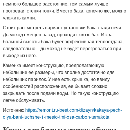
немного большее расстояние, тем самым лучше
прогревая стенки топки. Вместо бака, конечно же, можно
уложить камни.
Стоит рассмотреть вариант установки бака сзади печи.
Дымоход смещен назад, проходя сквозь бак. Из-за
большой высоты бака будет эффективная теплоотдача,
следовательно – дымоход не будет перегреваться при
выходе из него.
Каменка имеет конструкцию, предполагающую
небольшие ее размеры, что вполне достаточно для
небольших парилок. У нее есть крышка, но ввиду
особенностей расположения, ее бывает сложно
закрывать после подачи воды. Но такую конструкцию
легче обслуживать.
Источник:
https://remont.ru-best.com/dizayn/kakaya-pech-
dlya-bani-luchshe-1-mesto-tmf-osa-carbon-terrakota
Котлы для бани на дровах с баком