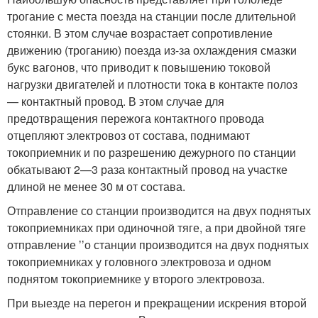
трогание с места поезда на станции после длительнои̌
стоянки. В ϶том случае возрастает сопротивление
движению (троганию) поезда из-за охлаждения смазки
букс вагонов, что приводит к повыше­нию токовой
нагрузки двигателей и плотности тока в контакте полоз
— контактный провод. В ϶том случае для
предотвращения пережога контактного провода
отцепляют электровоз от состава, поднимают
токоприемник и по разрешению дежурного по стан­ции
обкатывают 2—3 раза контактный провод на участке
длинои̌ не менее 30 м от состава.
Отправление со станции производится на двух поднятых
токо­приемниках при одиночнои̌ тяге, а при двойнои̌ тяге
отправление ʼʼо станции производится на двух поднятых
токоприемниках у головного электровоза и одном
поднятом токоприемнике у второ­го электровоза.
При выезде на перегон и прекращении искрения второй