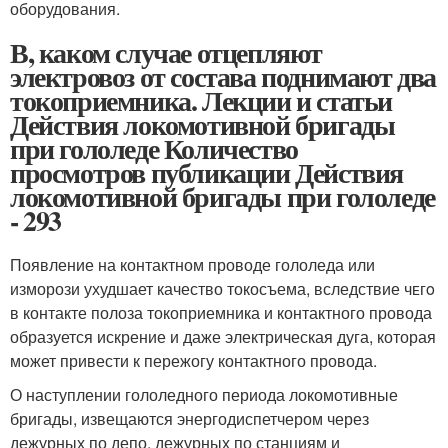
оборудования.
В, каком случае отцепляют
электровоз от состава поднимают два
токоприемника. Лекции и статьи
Действия локомотивной бригады
при гололеде Количество
просмотров публикации Действия
локомотивной бригады при гололеде
- 293
Появление на контактном проводе гололеда или
изморози ухудшает качество токосъема, вследствие чᴇᴦο
в контакте поло­за токоприемника и контактного провода
образуется искрение и даже электрическая дуга, которая
может привести к пережогу контактного провода.
О наступлении гололедного периода локомотивные
бригады, извещаются энергодиспетчером через
дежурных по депо, дежур­ных по станциям и