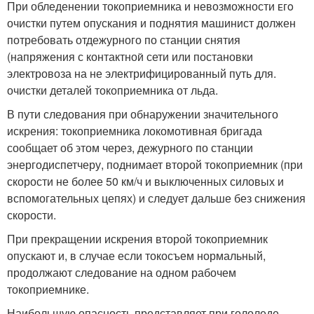
При обледенении токоприемника и невозможности ᴇᴦο
очист­ки путем опускания и поднятия машинист должен
потребовать отдежурного по станции снятия
(напряжения с контактнои̌ сети или постановки
электровоза на не электрифицированный путь для.
очистки деталей токоприемника от льда.
В пути следования при обнаружении значительного
искрения: токоприемника локомотивная бригада
сообщает об ϶том через, дежурного по станции
энергодиспетчеру, поднимает второй токо­приемник (при
скорости не более 50 км/ч и выключенных сило­вых и
вспомогательных цепях) и следует дальше без снижения
скорости.
При прекращении искрения второй токоприемник
опуска­ют и, в случае если токосъем нормальный,
продолжают следование на одном рабочем
токоприемнике.
Наибольшую опасность представляет при гололеде