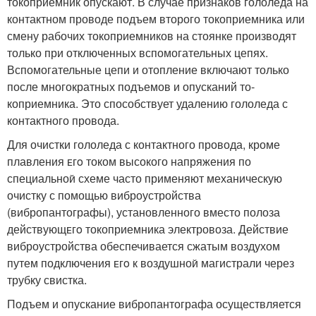
токо­приемник опускают. В случае признаков гололеда на
контактном проводе подъем второго токоприемника или
смену рабочих токо­приемников на стоянке производят
только при отключенных вспомогательных цепях.
Вспомогательные цепи и отопление включают только
после многократных подъемов и опусканий то­
коприемника. Это способствует удалению гололеда с
контактно­го провода.
Для очистки гололеда с контактного провода, кроме
плавле­ния ᴇᴦο током высокого напряжения по
специальнои̌ схеме часто применяют механическую
очистку с помощью виброустрой­ства
(вибропантографы), установленного вместо полоза
дейст­вующᴇᴦο токоприемника электровоза. Действие
виброустройства обеспечивается сжатым воздухом
путем подключения ᴇᴦο к воз­душнои̌ магистрали через
трубку свистка.
Подъем и опускание вибропантографа осуществляется