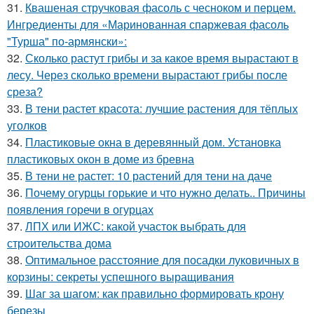
31.
Квашеная стручковая фасоль с чесноком и перцем.
Ингредиенты для «Маринованная спаржевая фасоль
"Турша" по-армянски»:
32.
Сколько растут грибы и за какое время вырастают в
лесу. Через сколько времени вырастают грибы после
среза?
33.
В тени растет красота: лучшие растения для тёплых
уголков
34.
Пластиковые окна в деревянный дом. Установка
пластиковых окон в доме из бревна
35.
В тени не растет: 10 растений для тени на даче
36.
Почему огурцы горькие и что нужно делать.. Причины
появления горечи в огурцах
37.
ЛПХ или ИЖС: какой участок выбрать для
строительства дома
38.
Оптимальное расстояние для посадки луковичных в
корзины: секреты успешного выращивания
39.
Шаг за шагом: как правильно формировать крону
березы