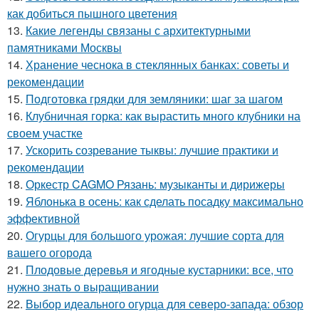
как добиться пышного цветения
13.
Какие легенды связаны с архитектурными
памятниками Москвы
14.
Хранение чеснока в стеклянных банках: советы и
рекомендации
15.
Подготовка грядки для земляники: шаг за шагом
16.
Клубничная горка: как вырастить много клубники на
своем участке
17.
Ускорить созревание тыквы: лучшие практики и
рекомендации
18.
Оркестр CAGMO Рязань: музыканты и дирижеры
19.
Яблонька в осень: как сделать посадку максимально
эффективной
20.
Огурцы для большого урожая: лучшие сорта для
вашего огорода
21.
Плодовые деревья и ягодные кустарники: все, что
нужно знать о выращивании
22.
Выбор идеального огурца для северо-запада: обзор