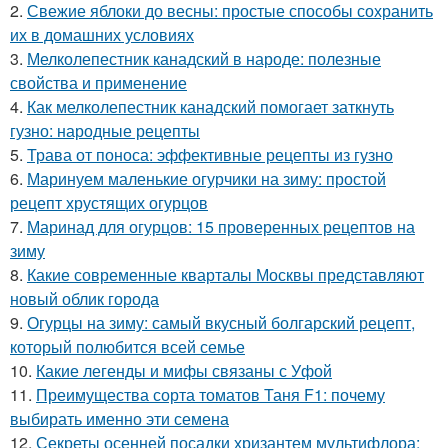
2.
Свежие яблоки до весны: простые способы сохранить
их в домашних условиях
3.
Мелколепестник канадский в народе: полезные
свойства и применение
4.
Как мелколепестник канадский помогает заткнуть
гузно: народные рецепты
5.
Трава от поноса: эффективные рецепты из гузно
6.
Маринуем маленькие огурчики на зиму: простой
рецепт хрустящих огурцов
7.
Маринад для огурцов: 15 проверенных рецептов на
зиму
8.
Какие современные кварталы Москвы представляют
новый облик города
9.
Огурцы на зиму: самый вкусный болгарский рецепт,
который полюбится всей семье
10.
Какие легенды и мифы связаны с Уфой
11.
Преимущества сорта томатов Таня F1: почему
выбирать именно эти семена
12.
Секреты осенней посадки хризантем мультифлора: