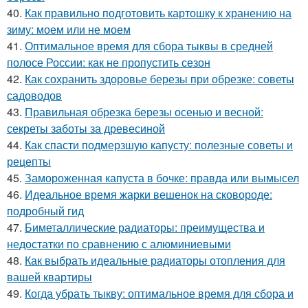
40.
Как правильно подготовить картошку к хранению на
зиму: моем или не моем
41.
Оптимальное время для сбора тыквы в средней
полосе России: как не пропустить сезон
42.
Как сохранить здоровье березы при обрезке: советы
садоводов
43.
Правильная обрезка березы осенью и весной:
секреты заботы за древесиной
44.
Как спасти подмерзшую капусту: полезные советы и
рецепты
45.
Замороженная капуста в бочке: правда или вымысел
46.
Идеальное время жарки вешенок на сковороде:
подробный гид
47.
Биметаллические радиаторы: преимущества и
недостатки по сравнению с алюминиевыми
48.
Как выбрать идеальные радиаторы отопления для
вашей квартиры
49.
Когда убрать тыкву: оптимальное время для сбора и