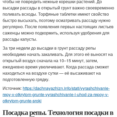
чтобы не повредить нежные корешки растений. До
высадки рассады в открытый грунт важно своевременно
поливать всходы. Торфяные таблетки имеют свойство
быстро высыхать, поэтому осматривать рассаду нужно
регулярно. После появления первых настоящих листьев
саженцы можно подкормить, используя удобрения для
рассады капусты.
За три недели до высадки в грунт рассаду репы
необходимо начать закаливать. Для этого её выносят на
открытый воздух сначала на 10–15 минут, затем,
ежедневно время увеличивают. Когда рассада сможет
находиться на воздухе сутки — её высаживают на
подготовленную грядку.
Источник:
https://dachnayazhizn.info/stati/vyrashchivanie-
repy-v-otkrytom-grunte-vyrashchivanie-i-uhod-za-repoy-v-
otkrytom-grunte-sroki
Посадка репы. Технология посадки в