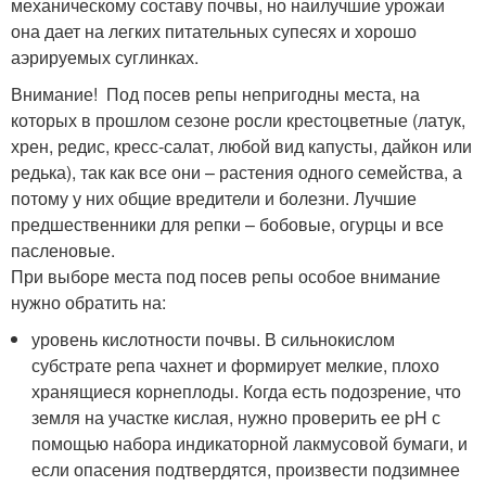
механическому составу почвы, но наилучшие урожаи
она дает на легких питательных супесях и хорошо
аэрируемых суглинках.
Внимание! Под посев репы непригодны места, на
которых в прошлом сезоне росли крестоцветные (латук,
хрен, редис, кресс-салат, любой вид капусты, дайкон или
редька), так как все они – растения одного семейства, а
потому у них общие вредители и болезни. Лучшие
предшественники для репки – бобовые, огурцы и все
пасленовые.
При выборе места под посев репы особое внимание
нужно обратить на:
уровень кислотности почвы. В сильнокислом
субстрате репа чахнет и формирует мелкие, плохо
хранящиеся корнеплоды. Когда есть подозрение, что
земля на участке кислая, нужно проверить ее pH с
помощью набора индикаторной лакмусовой бумаги, и
если опасения подтвердятся, произвести подзимнее