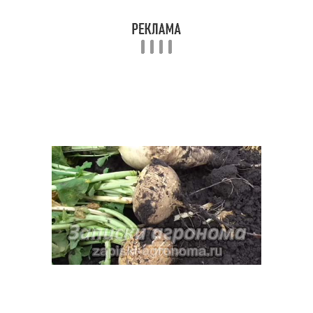
Пюре из репы
Японская репа