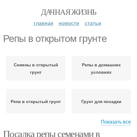
ДАЧНАЯ ЖИЗНЬ
главная
новости
статьи
Репы в открытом грунте
Семены в открытый
Репы в домашних
грунт
условиях
Репа в открытый грунт
Грунт для посадки
Показать все
Посадка репы семенами в
Уход за репой
Сладкая репа