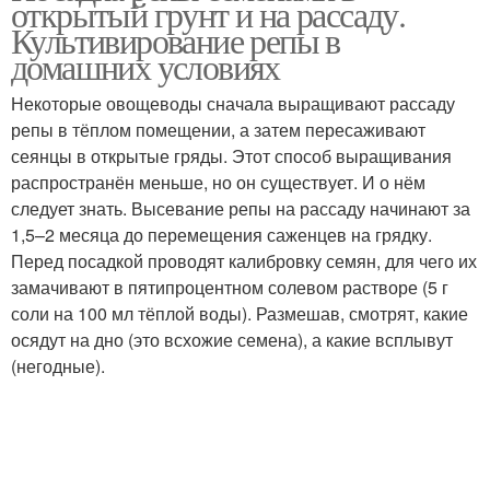
открытый грунт и на рассаду.
Культивирование репы в
домашних условиях
Некоторые овощеводы сначала выращивают рассаду
Репы в грунт
Репы на рассаду
репы в тёплом помещении, а затем пересаживают
сеянцы в открытые гряды. Этот способ выращивания
распространён меньше, но он существует. И о нём
следует знать. Высевание репы на рассаду начинают за
Репы для различных
Репы в открытый грунт
1,5–2 месяца до перемещения саженцев на грядку.
регионов
Перед посадкой проводят калибровку семян, для чего их
замачивают в пятипроцентном солевом растворе (5 г
соли на 100 мл тёплой воды). Размешав, смотрят, какие
Посадки в открытый
осядут на дно (это всхожие семена), а какие всплывут
Репы из семян
грунт
(негодные).
Репы на семена
Уход в открытом грунте