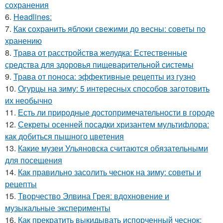
сохранения
6.
Headlines:
7.
Как сохранить яблоки свежими до весны: советы по
хранению
8.
Трава от расстройства желудка: Естественные
средства для здоровья пищеварительной системы
9.
Трава от поноса: эффективные рецепты из гузно
10.
Огурцы на зиму: 5 интересных способов заготовить
их необычно
11.
Есть ли природные достопримечательности в городе
12.
Секреты осенней посадки хризантем мультифлора:
как добиться пышного цветения
13.
Какие музеи Ульяновска считаются обязательными
для посещения
14.
Как правильно засолить чеснок на зиму: советы и
рецепты
15.
Творчество Элвина Грея: вдохновение и
музыкальные эксперименты
16.
Как прекратить выкидывать испорченный чеснок: