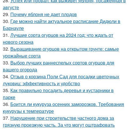
28.
Успех или провал: как выживет яблоня, посаженная в
августе
29.
Почему яблоня не дает плодов
30.
Где можно найти актуальное расписание Дидюли в
Барнауле
31.
Лучшие сорта огурцов на 2024 год: что ждать от
нового сезона
32.
Выращивание огурцов на открытом грунте: самые
урожайные сорта
33.
Выбор лучших раннеспелых сортов огурцов для
вашего огорода
34.
Отзыв о корзина Поли Сад для посадки цветочных
луковиц: эффективность и удобство
35.
Как правильно посадить деревья и кустарники в
парке
36.
Боится ли кукуруза осенних заморозков. Требования
кукурузы к температуре
37.
Нарушение при строительстве частного дома за
грязную проезжую часть. За что могут оштрафовать