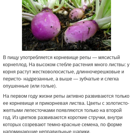
В пищу употребляется корневище репы — мясистый
корнеплод. На высоком стебле растения много листвы: у
корня растут жестковолосистые, длинночерешковые и
перисто- надрезанные, а выше — зубчатые и слегка
опушенные (или голые).
На первом году жизни репы активно развиваются только
ее корневище и прикорневая листва. Цветы с золотисто-
желтыми лепесточками появляются только на второй
год. Из цветков развиваются короткие стручки, внутри
которых созревают темно-красные семена, по форме
напоминающие неправильные шарики.