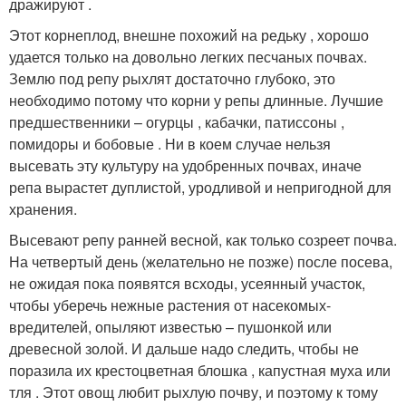
дражируют .
Этот корнеплод, внешне похожий на редьку , хорошо
удается только на довольно легких песчаных почвах.
Землю под репу рыхлят достаточно глубоко, это
необходимо потому что корни у репы длинные. Лучшие
предшественники – огурцы , кабачки, патиссоны ,
помидоры и бобовые . Ни в коем случае нельзя
высевать эту культуру на удобренных почвах, иначе
репа вырастет дуплистой, уродливой и непригодной для
хранения.
Высевают репу ранней весной, как только созреет почва.
На четвертый день (желательно не позже) после посева,
не ожидая пока появятся всходы, усеянный участок,
чтобы уберечь нежные растения от насекомых-
вредителей, опыляют известью – пушонкой или
древесной золой. И дальше надо следить, чтобы не
поразила их крестоцветная блошка , капустная муха или
тля . Этот овощ любит рыхлую почву, и поэтому к тому