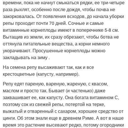
времени, пока не начнут смыкаться рядки, ее три-четыре
раза рыхлят, особенно после дождя, чтобы почва не
закорковалась. От появления всходов, до начала уборки
репы проходит почти 70 дней. Сочные и самые
витаминные корнеплоды имеют в поперечнике 5-8 см.
Вытащив из земли, их сразу обрезают, чтобы ботва не
оттянула питательные вещества, а корни немного
укорачивают. Просушенные корнеплоды можно
закладывать на зиму .
На семена репу высаживают так, как и все
крестоцветные (капусту, например).
Репу едят пареную, вареную, жареную, с квасом,
маслом и просто так. Бывает (и частенько) даже
заквашивает ее, как капусту. Она богата витамином С,
поэтому сок из свежей репы, потертой на терке,
выжатый и отваренный с сахаром, хорошее средство от
цинги. Об этом знали еще в древнем Риме. А вот в наше
время это растение высевают редко, потому огородники