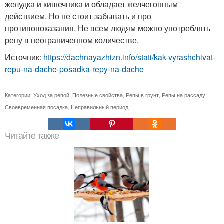
желудка и кишечника и обладает желчегонным
действием. Но не стоит забывать и про
противопоказания. Не всем людям можно употреблять
репу в неограниченном количестве.
Источник:
https://dachnayazhizn.info/stati/kak-vyrashchivat-
repu-na-dache-posadka-repy-na-dache
Категории:
Уход за репой
,
Полезные свойства
,
Репы в грунт
,
Репы на рассаду
,
Своевременная посадка
,
Неправильный период
Читайте также