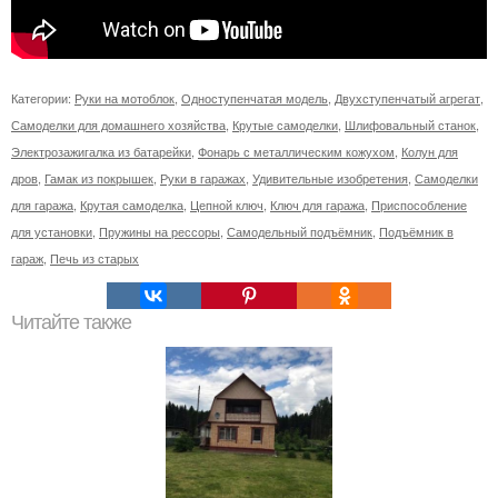
Категории:
Руки на мотоблок
,
Одноступенчатая модель
,
Двухступенчатый агрегат
,
Самоделки для домашнего хозяйства
,
Крутые самоделки
,
Шлифовальный станок
,
Электрозажигалка из батарейки
,
Фонарь с металлическим кожухом
,
Колун для
дров
,
Гамак из покрышек
,
Руки в гаражах
,
Удивительные изобретения
,
Самоделки
для гаража
,
Крутая самоделка
,
Цепной ключ
,
Ключ для гаража
,
Приспособление
для установки
,
Пружины на рессоры
,
Самодельный подъёмник
,
Подъёмник в
гараж
,
Печь из старых
Читайте также