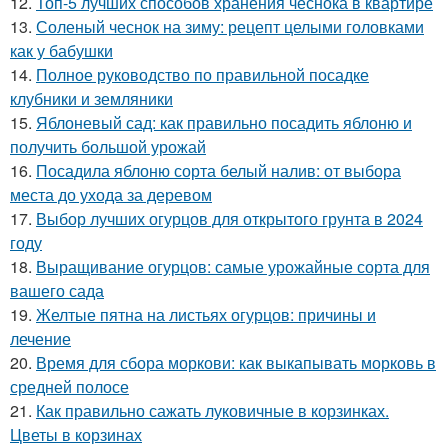
12.
Топ-5 лучших способов хранения чеснока в квартире
13.
Соленый чеснок на зиму: рецепт целыми головками
как у бабушки
14.
Полное руководство по правильной посадке
клубники и земляники
15.
Яблоневый сад: как правильно посадить яблоню и
получить большой урожай
16.
Посадила яблоню сорта белый налив: от выбора
места до ухода за деревом
17.
Выбор лучших огурцов для открытого грунта в 2024
году
18.
Выращивание огурцов: самые урожайные сорта для
вашего сада
19.
Желтые пятна на листьях огурцов: причины и
лечение
20.
Время для сбора моркови: как выкапывать морковь в
средней полосе
21.
Как правильно сажать луковичные в корзинках.
Цветы в корзинах