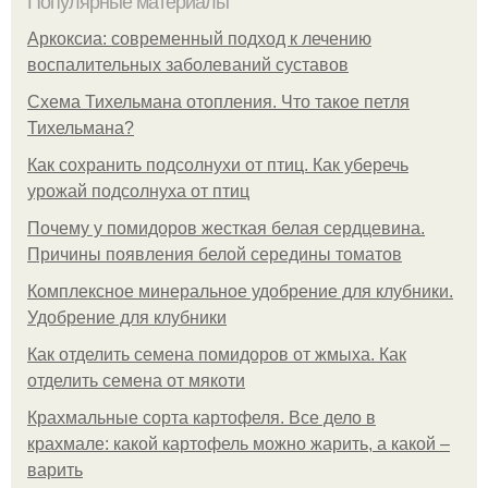
Популярные материалы
Аркоксиа: современный подход к лечению
воспалительных заболеваний суставов
Схема Тихельмана отопления. Что такое петля
Тихельмана?
Как сохранить подсолнухи от птиц. Как уберечь
урожай подсолнуха от птиц
Почему у помидоров жесткая белая сердцевина.
Причины появления белой середины томатов
Комплексное минеральное удобрение для клубники.
Удобрение для клубники
Как отделить семена помидоров от жмыха. Как
отделить семена от мякоти
Крахмальные сорта картофеля. Все дело в
крахмале: какой картофель можно жарить, а какой –
варить