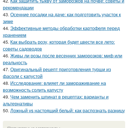
42.
Как защитить тыкву от заморозков на почве: советы и
рекомендации
43.
Осенние посадки на даче: как подготовить участок к
зиме
44.
Эффективные методы обработки картофеля перед
хранением
45.
Как выбрать розу, которая будет цвести все лето:
советы садоводов
46.
Живы ли розы после весенних заморозков: миф или
реальность
47.
Оригинальный рецепт приготовления турши из
фасоли с капустой
48.
Исследование: влияет ли замораживание на
возможность солить капусту
49.
Чем заменить шпинат в рецептах: варианты и
альтернативы
50.
Ложный vs настоящий белый: как распознать разницу