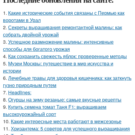
1.
Какие исторические события связаны с Пермью как
воротами в Урал
2.
Секреты выращивания ремонтантной малины: как
собрать двойной урожай
3.
Успешное размножение малины: интенсивные
способы для богатого урожая
4.
Как сохранить свежесть яблок: проверенные методы
5.
Музеи Москвы: путешествие в мир искусства и
истории
6.
Лечебные травы для здоровья кишечника: как заткнуть
гузно природным путем
7.
Headlines:
8.
Огурцы на зиму резаные: самые вкусные рецепты
9.
Купить семена томат Таня F1: выращиваем
высокоурожайный сорт
10.
Какие интересные места работают в межсезонье
11.
Хризантема: 5 советов для успешного выращивания