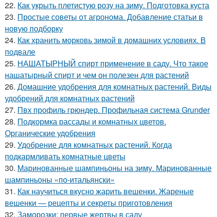
22.
Как укрыть плетистую розу на зиму. Подготовка куста
23.
Простые советы от агронома. Добавление статьи в
новую подборку
24.
Как хранить морковь зимой в домашних условиях. В
подвале
25.
НАШАТЫРНЫЙ спирт применение в саду. Что такое
нашатырный спирт и чем он полезен для растений
26.
Домашние удобрения для комнатных растений. Виды
удобрений для комнатных растений
27.
Пвх профиль грюндер. Профильная система Grunder
28.
Подкормка рассады и комнатных цветов.
Органические удобрения
29.
Удобрение для комнатных растений. Когда
подкармливать комнатные цветы
30.
Маринованные шампиньоны на зиму. Маринованные
шампиньоны «по-итальянски»
31.
Как научиться вкусно жарить вешенки. Жареные
вешенки — рецепты и секреты приготовления
32.
Заморозки: первые жертвы в саду