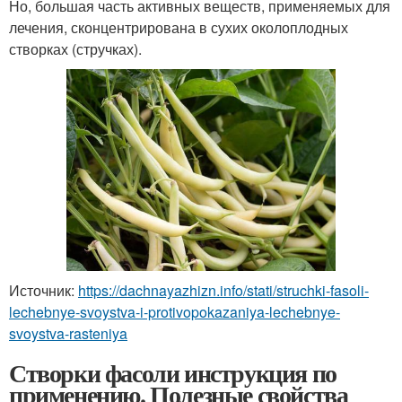
Но, большая часть активных веществ, применяемых для
лечения, сконцентрирована в сухих околоплодных
створках (стручках).
Источник:
https://dachnayazhizn.info/stati/struchki-fasoli-
lechebnye-svoystva-i-protivopokazaniya-lechebnye-
svoystva-rasteniya
Створки фасоли инструкция по
применению. Полезные свойства