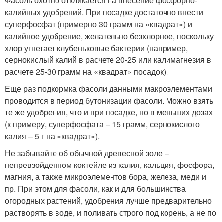
Фасоль охотно откликается на внесение фосфорно-
калийных удобрений. При посадке достаточно внести
суперфосфат (примерно 30 грамм на «квадрат») и
калийное удобрение, желательно безхлорное, поскольку
хлор угнетает клубеньковые бактерии (например,
сернокислый калий в расчете 20-25 или калимагнезия в
расчете 25-30 грамм на «квадрат» посадок).
Еще раз подкормка фасоли данными макроэлементами
проводится в период бутонизации фасоли. Можно взять
те же удобрения, что и при посадке, но в меньших дозах
(к примеру, суперфосфата – 15 грамм, сернокислого
калия – 5 г на «квадрат»).
Не забывайте об обычной древесной золе –
непревзойденном коктейле из калия, кальция, фосфора,
магния, а также микроэлементов бора, железа, меди и
пр. При этом для фасоли, как и для большинства
огородных растений, удобрения лучше предварительно
растворять в воде, и поливать строго под корень, а не по