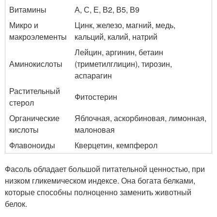
Витамины
А, С, Е, В
2
, В
5
, В
9
Микро и
Цинк, железо, магний, медь,
макроэлементы
кальций, калий, натрий
Лейцин, аргинин, бетаин
Аминокислоты
(триметилглицин), тирозин,
аспарагин
Растительный
Фитостерин
стерол
Органические
Яблочная, аскорбиновая, лимонная,
кислоты
малоновая
Флавоноиды
Кверцетин, кемпферол
Фасоль обладает большой питательной ценностью, при
низком гликемическом индексе. Она богата белками,
которые способны полноценно заменить животный
белок.