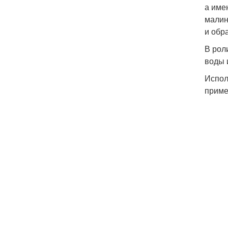
а име
малин
и обр
В рол
воды 
Испол
приме