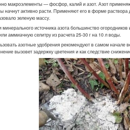
нно макроэлементы — фосфор, калий и азот. Азот применяют
ы начнут активно расти. Применяют его в форме раствора д
азовало зеленую массу.
и минерального источника азота большинство огородников ис
или аммиачную селитру из расчета 25-30 г на 10 л воды.
ьзовать азотные удобрения рекомендуют в самом начале в
нение вызовет задержку цветения и как следствие снижени