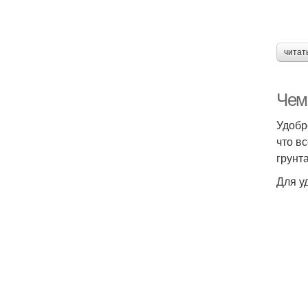
читат
Чем
Удобр
что в
грунт
Для у