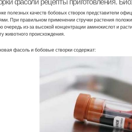
орки фасоли рецепты приготовления. Био
нке полезных качеств бобовых створок представители оф
ями. При правильном применении стручки растения положит
ю очередь из-за высокой концентрации аминокислот и расти
гу животного происхождения.
ковая фасоль и бобовые створки содержат: