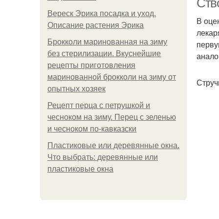
Ств
Вереск Эрика посадка и уход.
В оце
Описание растения Эрика
лекар
Брокколи маринованная на зиму
перву
без стерилизации. Вкуснейшие
анало
рецепты приготовления
маринованной брокколи на зиму от
Струч
опытных хозяек
Рецепт перца с петрушкой и
чесноком на зиму. Перец с зеленью
и чесноком по-кавказски
Пластиковые или деревянные окна.
Что выбрать: деревянные или
пластиковые окна