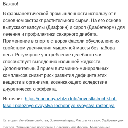
Важно!
В фармацевтической промышленности используют в
основном экстракт растительного сырья. На его основе
выпускают капсулы (Диафрин) и сироп (Диабетнорм) для
лечения и профилактики сахарного диабета.
Применение в спорте створок фасоли обусловлено их
свойством увеличения мышечной массы без набора
веса. Регулярное употребление целебного чая
способствует выведению излишней жидкости.
Дополнительный прием витаминно-минеральных
комплексов снизит риск развития дефицита этих
веществ в организме, возникающего вследствие
диуретического эффекта.
Источник:
https://dachnayazhizn.info/novosti/struchki-ot-
fasoli-poleznye-svoystva-lechebnye-svoystva-rasteniya
Категории:
Лечебные свойства
,
Возможный вред
,
Фасоли на сезон
,
Удобрения для
фасоли
,
Органические подкормки
,
Подкормки для фасоли
,
Минеральные