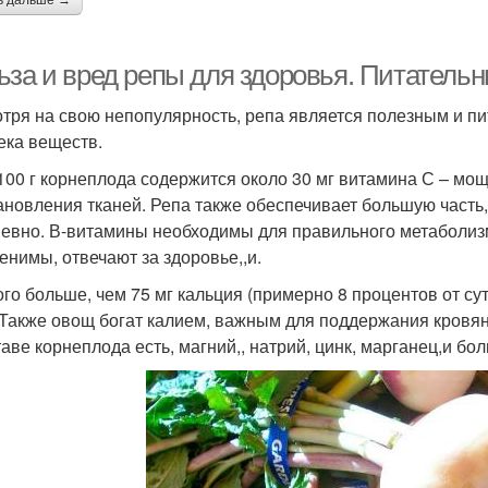
ь дальше →
ьза и вред репы для здоровья. Питательн
тря на свою непопулярность, репа является полезным и п
ека веществ.
 100 г корнеплода содержится около 30 мг витамина С – мо
ановления тканей. Репа также обеспечивает большую часть
евно. В-витамины необходимы для правильного метаболизм
енимы, отвечают за здоровье,,и.
го больше, чем 75 мг кальция (примерно 8 процентов от с
 Также овощ богат калием, важным для поддержания кровян
таве корнеплода есть, магний,, натрий, цинк, марганец,и бо