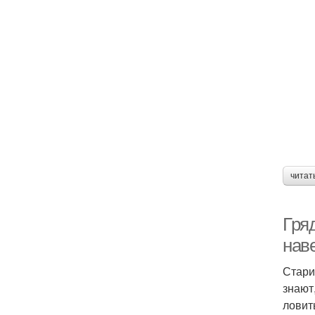
читат
Гря
наве
Стари
знают
ловит