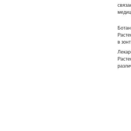
связа
медиц
Ботан
Расте
в зон
Лекар
Расте
разли