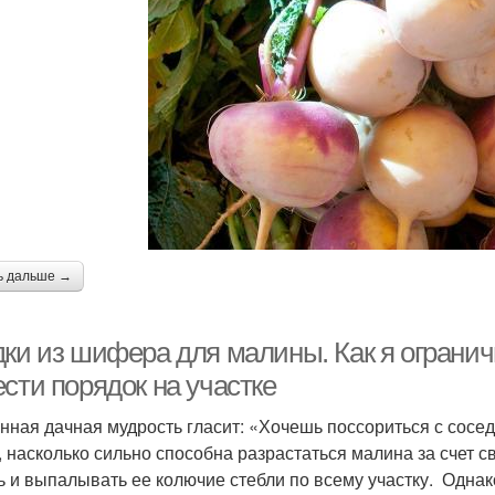
ь дальше →
дки из шифера для малины. Как я ограни
сти порядок на участке
нная дачная мудрость гласит: «Хочешь поссориться с сосед
, насколько сильно способна разрастаться малина за счет 
ь и выпалывать ее колючие стебли по всему участку. Однак