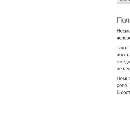
читат
Пол
Несмо
челов
Так в
восст
ежедн
незам
Немно
репе.
В сос