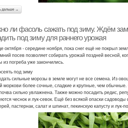
ь дальше →
но ли фасоль сажать под зиму. Ждём зам
адить под зиму для раннего урожая
це октября - середине ноября, пока снег ещё не покрыл зе
мний посев позволяет собирать урожай поздней весной, ког
ы из погреба уже закончились.
осеять под зиму
дать сильные морозы в земле могут не все семена. Из ово
й моркови более сочные, сладкие и крупные, чем обычные. С
 почва сильно увлажнена. Также можно посадить редис, реп
уются чеснок и лук-севок. Ещё без всякой опаски садоводы 
ерей, пастернак, салат и шпинат, пекинскую капусту и лук-п