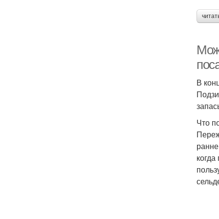
читат
Мож
пос
В кон
Подзи
запас
Что п
Переж
ранне
когда
польз
сельд