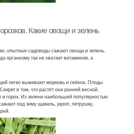
орозков. Какие овощи и зелень
млю, опытные садоводы сажают овощи и зелень.
да организму так не хватает витаминов, а
щей легко выживают морковь и свёкла. Плоды
екрет в том, что растёт она ранней весной,
у и горох. Из зелени наибольшей популярностью
сажают под зиму щавель, укроп, петрушку,
орей.