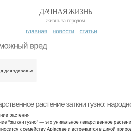
ДАЧНАЯ ЖИЗНЬ
жизнь за городом
главная
новости
статьи
можный вред
д для здоровья
рственное растение заткни гузно: народн
ние растения
ние "заткни гузно" — это уникальное лекарственное растен
тносится к семейству Apiaceae и встречается в дикой прир