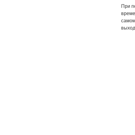
При п
време
самом
выход