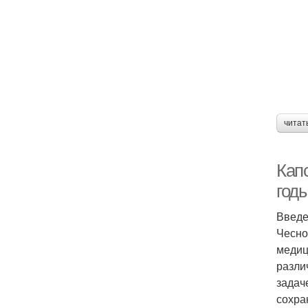
читат
Капс
год
Введ
Чесно
медиц
разли
задач
сохра