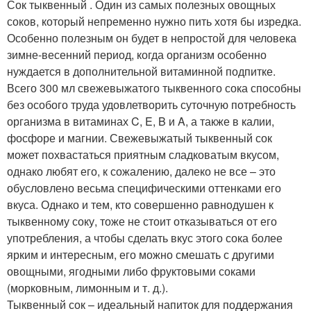
Сок тыквенный . Один из самых полезных овощных
соков, который непременно нужно пить хотя бы изредка.
Особенно полезным он будет в непростой для человека
зимне-весенний период, когда организм особенно
нуждается в дополнительной витаминной подпитке.
Всего 300 мл свежевыжатого тыквенного сока способны
без особого труда удовлетворить суточную потребность
организма в витаминах C, E, B и A, а также в калии,
фосфоре и магнии. Свежевыжатый тыквенный сок
может похвастаться приятным сладковатым вкусом,
однако любят его, к сожалению, далеко не все – это
обусловлено весьма специфическими оттенками его
вкуса. Однако и тем, кто совершенно равнодушен к
тыквенному соку, тоже не стоит отказываться от его
употребления, а чтобы сделать вкус этого сока более
ярким и интересным, его можно смешать с другими
овощными, ягодными либо фруктовыми соками
(морковным, лимонным и т. д.).
Тыквенный сок – идеальный напиток для поддержания