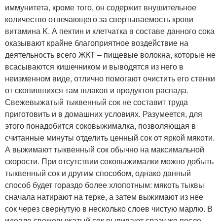
иммунитета, кроме того, он содержит внушительное
количество отвечающего за свертываемость крови
витамина K. А пектин и клетчатка в составе данного сока
оказывают крайне благоприятное воздействие на
деятельность всего ЖКТ – пищевые волокна, которые не
всасываются кишечником и выводятся из него в
неизменном виде, отлично помогают очистить его стенки
от скопившихся там шлаков и продуктов распада.
Свежевыжатый тыквенный сок не составит труда
приготовить и в домашних условиях. Разумеется, для
этого понадобится соковыжималка, позволяющая в
считанные минуты отделить ценный сок от яркой мякоти.
А выжимают тыквенный сок обычно на максимальной
скорости. При отсутствии соковыжималки можно добыть
тыквенный сок и другим способом, однако данный
способ будет гораздо более хлопотным: мякоть тыквы
сначала натирают на терке, а затем выжимают из нее
сок через свернутую в несколько слоев чистую марлю. В
идеале свежевыжатый сок выпивают сразу же после