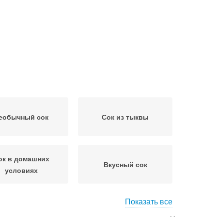
еобычный сок
Сок из тыквы
ок в домашних
Вкусный сок
условиях
Показать все
Тыквенно-морковный
ок без сахара