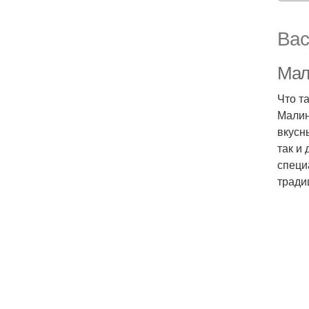
Вас
Мал
Что т
Малин
вкусн
так и
специ
тради