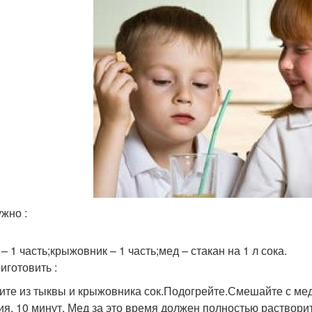
ужно :
– 1 часть;крыжовник – 1 часть;мед – стакан на 1 л сока.
иготовить :
те из тыквы и крыжовника сок.Подогрейте.Смешайте с мед
ия, 10 минут. Мед за это время должен полностью раствори