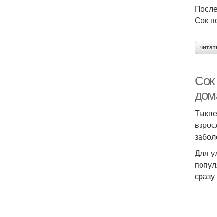
После
Сок п
читат
Сок
дом
Тыкве
взрос
забол
Для у
попул
сразу