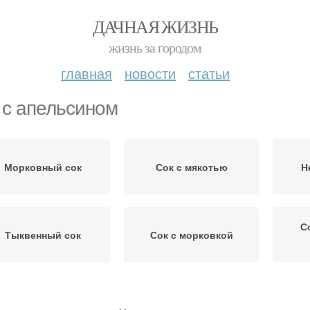
ДАЧНАЯ ЖИЗНЬ
жизнь за городом
главная
новости
статьи
 с апельсином
Морковный сок
Сок с мякотью
Н
С
Тыквенный сок
Сок с морковкой
 без соковыжималки
Сок на зиму
С