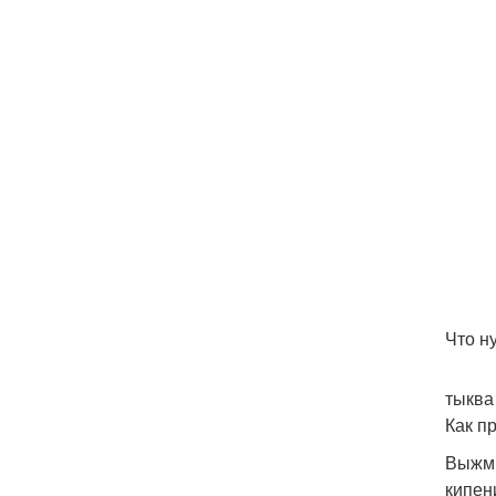
Что н
тыква 
Как пр
Выжми
кипен