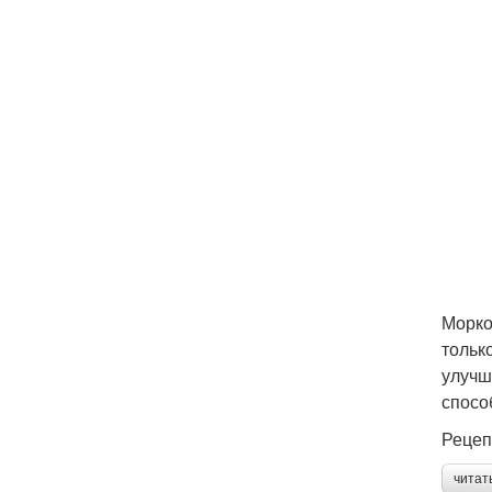
Морко
тольк
улучш
спосо
Рецеп
читат