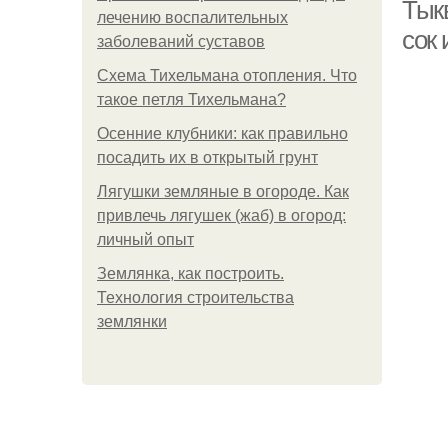
Тык
лечению воспалительных
сок 
заболеваний суставов
Схема Тихельмана отопления. Что
такое петля Тихельмана?
Осенние клубники: как правильно
посадить их в открытый грунт
Ябл
Лягушки земляные в огороде. Как
привлечь лягушек (жаб) в огород:
личный опыт
Землянка, как построить.
Технология строительства
землянки