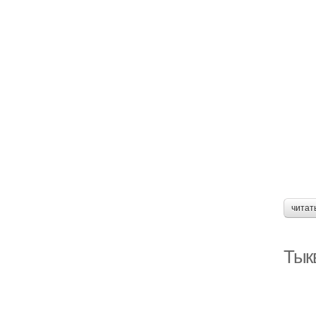
читат
Тык