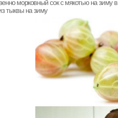
венно морковный сок с мякотью на зиму
из тыквы на зиму
Сок с бананом
Абрикосовый сок
С
очно-тыквенный сок
Тыквенно-яблочный сок