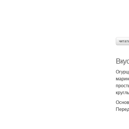
читат
Вкус
Огурц
марин
прост
круглы
Основ
Перед