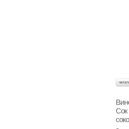
читат
Вин
Сок
сок