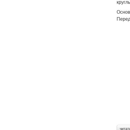
круглы
Основ
Перед
читат