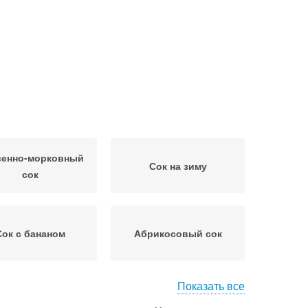
енно-морковный
Сок на зиму
сок
Сок с бананом
Абрикосовый сок
Показать все
ок с яблоками
Яблочно-тыквенный сок