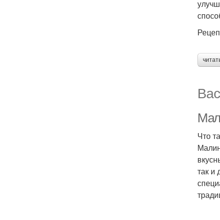
улучш
спосо
Рецеп
читат
Вас
Мал
Что т
Малин
вкусн
так и
специ
тради