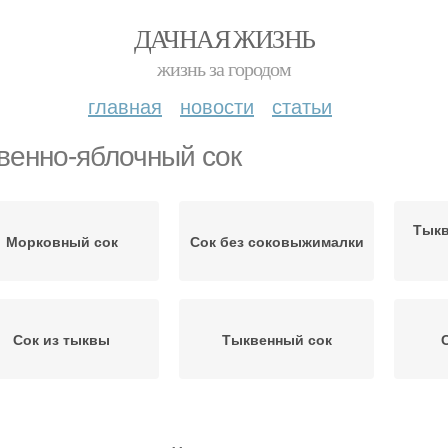
ДАЧНАЯ ЖИЗНЬ
жизнь за городом
главная
новости
статьи
венно-яблочный сок
Тыкв
Морковный сок
Сок без соковыжималки
Сок из тыквы
Тыквенный сок
Сок с мякотью
Сок без мякоти
С