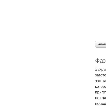
читат
Фас
Закры
загот
загот
котор
приго
не го
неско