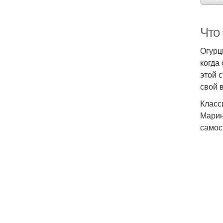
Что
Огурц
когда
этой 
свой 
Класс
Марин
самос