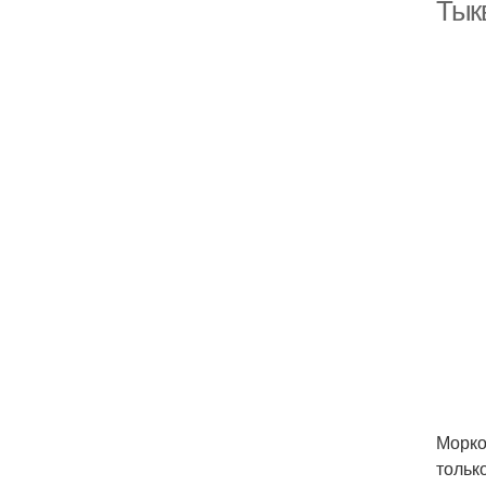
Тык
Морко
тольк