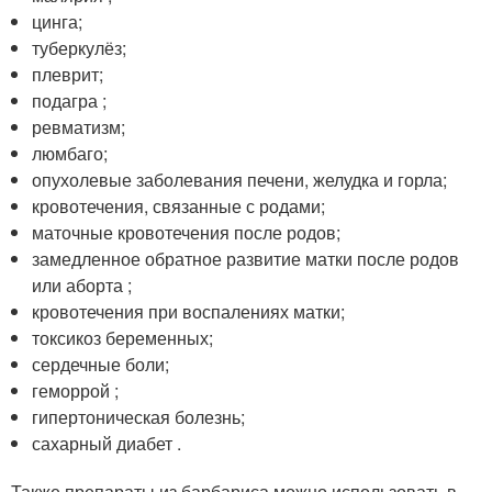
цинга;
туберкулёз;
плеврит;
подагра ;
ревматизм;
люмбаго;
опухолевые заболевания печени, желудка и горла;
кровотечения, связанные с родами;
маточные кровотечения после родов;
замедленное обратное развитие матки после родов
или аборта ;
кровотечения при воспалениях матки;
токсикоз беременных;
сердечные боли;
геморрой ;
гипертоническая болезнь;
сахарный диабет .
Также препараты из барбариса можно использовать в