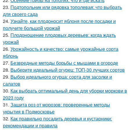
22.
Осенние грибы на тополях: что и где искать
23.
Подтопольник или рядовка тополевая: что выбрать
для своего сада
24.
Узнайте, как плодоносит яблоня после посадки и
получите большой урожай
25.
Плодоношение плодовых деревьев: когда ждать
урожай
26.
Урожайность и качество: самые урожайные сорта
яблонь
27.
Безвредные методы борьбы с мышами в огороде
28.
Выберите идеальный огурец: ТОП-30 лучших сортов
29.
Выбор идеального огурца: сорта для засолки и
салатов
30.
Как выбрать оптимальный день для уборки моркови в
2023 году
31.
Защита роз от морозов: проверенные методы
укрытия в Подмосковье
32.
Как правильно посадить деревья и кустарники:
рекомендации и правила