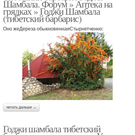
Шамбала. Форум » Аптека на
грядках » Годжи Шамбала
(тибетский барбарис)
Оно жеДереза обыкновеннаяСтырнетченно:
читать дальше →
Годжи шамбала тибетский