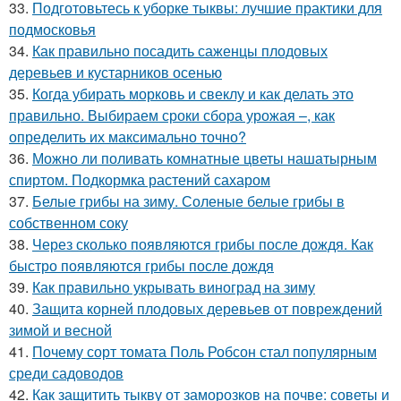
33.
Подготовьтесь к уборке тыквы: лучшие практики для
подмосковья
34.
Как правильно посадить саженцы плодовых
деревьев и кустарников осенью
35.
Когда убирать морковь и свеклу и как делать это
правильно. Выбираем сроки сбора урожая –, как
определить их максимально точно?
36.
Можно ли поливать комнатные цветы нашатырным
спиртом. Подкормка растений сахаром
37.
Белые грибы на зиму. Соленые белые грибы в
собственном соку
38.
Через сколько появляются грибы после дождя. Как
быстро появляются грибы после дождя
39.
Как правильно укрывать виноград на зиму
40.
Защита корней плодовых деревьев от повреждений
зимой и весной
41.
Почему сорт томата Поль Робсон стал популярным
среди садоводов
42.
Как защитить тыкву от заморозков на почве: советы и