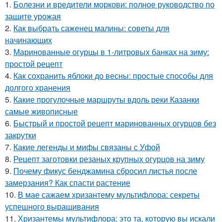
1.
Болезни и вредители моркови: полное руководство по
защите урожая
2.
Как выбрать саженец малины: советы для
начинающих
3.
Маринованные огурцы в 1-литровых банках на зиму:
простой рецепт
4.
Как сохранить яблоки до весны: простые способы для
долгого хранения
5.
Какие прогулочные маршруты вдоль реки Казанки
самые живописные
6.
Быстрый и простой рецепт маринованных огурцов без
закрутки
7.
Какие легенды и мифы связаны с Уфой
8.
Рецепт заготовки резаных крупных огурцов на зиму
9.
Почему фикус бенджамина сбросил листья после
замерзания? Как спасти растение
10.
В мае сажаем хризантему мультифлора: секреты
успешного выращивания
11.
Хризантемы мультифлора: это та, которую вы искали