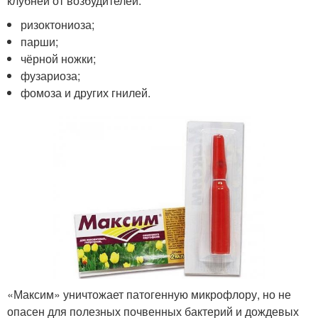
клубней от возбудителей:
ризоктониоза;
парши;
чёрной ножки;
фузариоза;
фомоза и других гнилей.
«Максим» уничтожает патогенную микрофлору, но не
опасен для полезных почвенных бактерий и дождевых