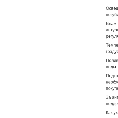
Освещ
погуб
Влажн
антур
регул
Темпе
граду
Полив
воды.
Подко
необх
покуп
За ан
подде
Как у