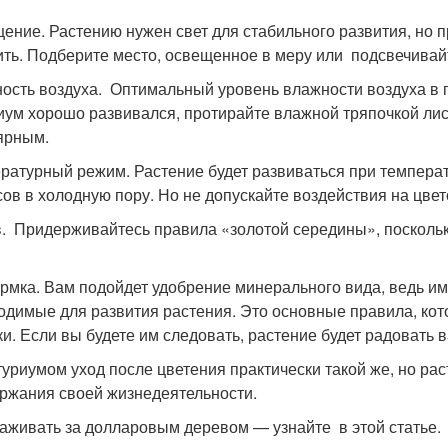
ение. Растению нужен свет для стабильного развития, но 
ить. Подберите место, освещенное в меру или подсвечивай
ость воздуха. Оптимальный уровень влажности воздуха в
иум хорошо развивался, протирайте влажной тряпочкой ли
ярным.
ратурный режим. Растение будет развиваться при температу
сов в холодную пору. Но не допускайте воздействия на цвет
. Придерживайтесь правила «золотой середины», поскольк
рмка. Вам подойдет удобрение минерального вида, ведь им
одимые для развития растения. Это основные правила, кот
ки. Если вы будете им следовать, растение будет радовать 
туриумом уход после цветения практически такой же, но ра
ржания своей жизнедеятельности.
хаживать за долларовым деревом — узнайте в этой статье.