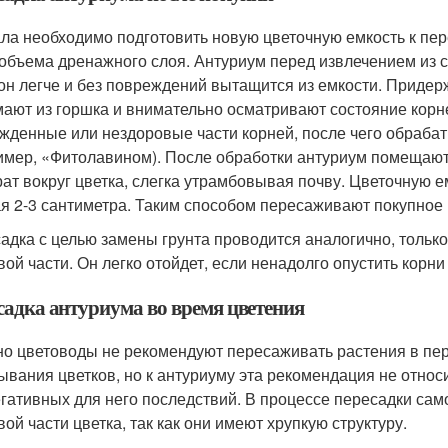
ла необходимо подготовить новую цветочную емкость к пер
 объема дренажного слоя. Антуриум перед извлечением из 
 он легче и без повреждений вытащится из емкости. Приде
ают из горшка и внимательно осматривают состояние корн
жденные или нездоровые части корней, после чего обра
имер, «Фитолавином). После обработки антуриум помещают
рат вокруг цветка, слегка утрамбовывая почву. Цветочную е
ая 2-3 сантиметра. Таким способом пересаживают покупное 
адка с целью замены грунта проводится аналогично, только
вой части. Он легко отойдет, если ненадолго опустить корни 
садка антуриума во время цветения
о цветоводы не рекомендуют пересаживать растения в пери
ывания цветков, но к антуриуму эта рекомендация не отно
егативных для него последствий. В процессе пересадки сам
вой части цветка, так как они имеют хрупкую структуру.