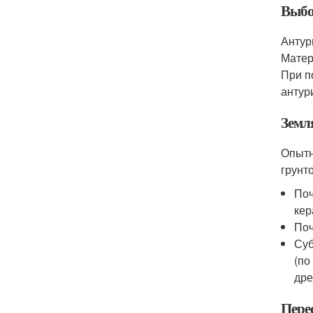
Выбо
Антур
Матер
При п
антур
Земл
Опытн
грунт
Поч
кер
Поч
Суб
(по
дре
Пере