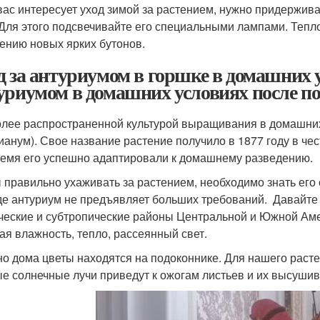
вас интересует уход зимой за растением, нужно придержив
 Для этого подсвечивайте его специальными лампами. Тепл
ению новых ярких бутонов.
д за антуриумом в горшке в домашних у
уриумом в домашних условиях после п
лее распространенной культурой выращивания в домашних
ианум). Свое название растение получило в 1877 году в чес
ремя его успешно адаптировали к домашнему разведению.
 правильно ухаживать за растением, необходимо знать его 
де антуриум не предъявляет больших требований. Давайте 
ческие и субтропические районы Центральной и Южной Аме
ая влажность, тепло, рассеянный свет.
о дома цветы находятся на подоконнике. Для нашего растен
е солнечные лучи приведут к ожогам листьев и их высуши