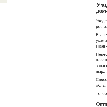
Ухо
дом
Уход 
роста.
Вы ре
ухажи
Прави
Перес
пласт
запас
выращ
Спосо
обяза
Тепер
Опти