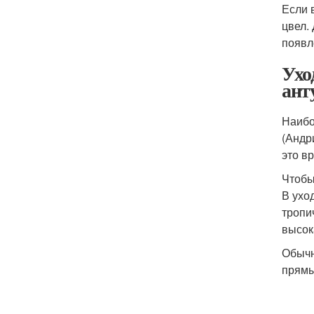
Если 
цвел.
появл
Ухо
ант
Наибо
(Андр
это в
Чтобы
В ухо
тропи
высок
Обычн
прямы