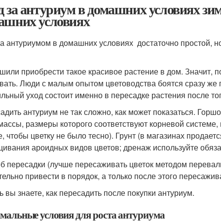
д за антуриум в домашних условиях зим
ашних условиях
за антуриумом в домашних условиях достаточно простой, но
шили приобрести такое красивое растение в дом. Значит, п
вать. Люди с малым опытом цветоводства боятся сразу же 
льный уход состоит именно в пересадке растения после того
адить антуриум не так сложно, как может показаться. Горш
массы, размеры которого соответствуют корневой системе, н
е, чтобы цветку не было тесно). Грунт (в магазинах продае
ивания ароидных видов цветов; дренаж используйте обязат
б пересадки (лучше пересаживать цветок методом перевалки
тельно привести в порядок, а только после этого пересажив
ь вы знаете, как пересадить после покупки антуриум.
мальные условия для роста антуриума