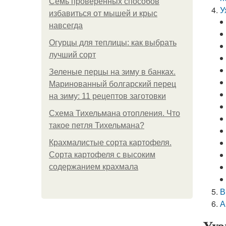
Семь проверенных способов
У
избавиться от мышей и крыс
навсегда
Огурцы для теплицы: как выбрать
лучший сорт
Зеленые перцы на зиму в банках.
Маринованный болгарский перец
на зиму: 11 рецептов заготовки
Схема Тихельмана отопления. Что
такое петля Тихельмана?
Крахмалистые сорта картофеля.
Сорта картофеля с высоким
содержанием крахмала
В
А
Ухо