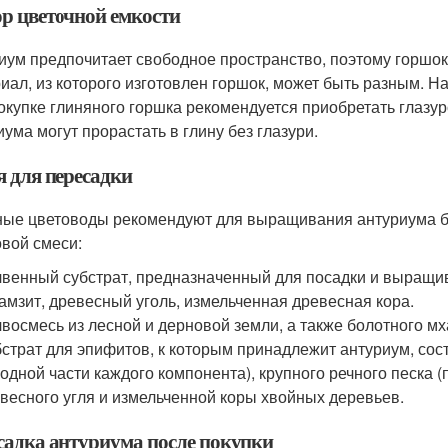
р цветочной емкости
иум предпочитает свободное пространство, поэтому горшок
иал, из которого изготовлен горшок, может быть разным. На
окупке глиняного горшка рекомендуется приобретать глазуро
иума могут прорастать в глину без глазури.
я для пересадки
ые цветоводы рекомендуют для выращивания антуриума б
овой смеси:
венный субстрат, предназначенный для посадки и выращив
амзит, древесный уголь, измельченная древесная кора.
восмесь из лесной и дерновой земли, а также болотного мх
страт для эпифитов, к которым принадлежит антуриум, сост
 одной части каждого компонента), крупного речного песка 
весного угля и измельченной коры хвойных деревьев.
садка антуриума после покупки