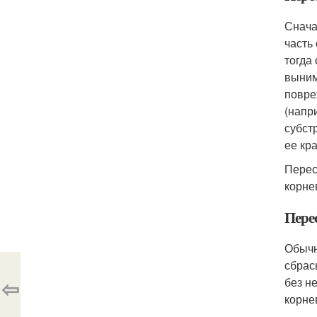
Снача
часть
тогда
выним
повре
(напр
субст
ее кр
Перес
корне
Пере
Обычн
сбрас
⇦
без н
корне