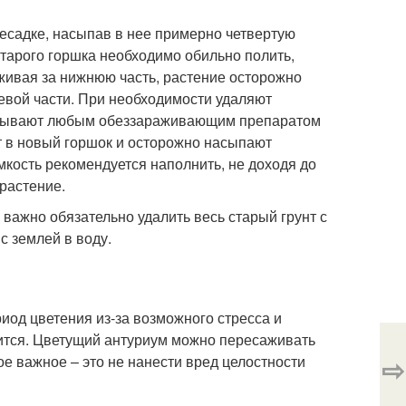
есадке, насыпав в нее примерно четвертую
старого горшка необходимо обильно полить,
рживая за нижнюю часть, растение осторожно
евой части. При необходимости удаляют
батывают любым обеззараживающим препаратом
 в новый горшок и осторожно насыпают
мкость рекомендуется наполнить, не доходя до
растение.
 важно обязательно удалить весь старый грунт с
с землей в воду.
од цветения из-за возможного стресса и
сится. Цветущий антуриум можно пересаживать
⇨
ое важное – это не нанести вред целостности