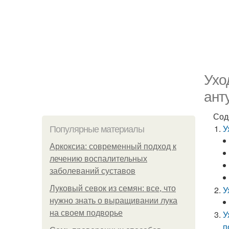
Ухо
ант
Сод
У
Популярные материалы
Аркоксиа: современный подход к
лечению воспалительных
заболеваний суставов
Луковый севок из семян: все, что
У
нужно знать о выращивании лука
на своем подворье
У
п