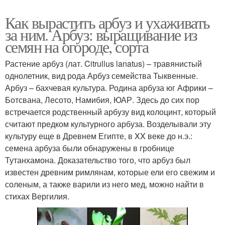
Как вырастить арбуз и ухаживать
за ним. Арбуз: выращивание из
семян на огороде, сорта
Растение арбуз (лат. Citrullus lanatus) – травянистый
однолетник, вид рода Арбуз семейства Тыквенные.
Арбуз – бахчевая культура. Родина арбуза юг Африки –
Ботсвана, Лесото, Намибия, ЮАР. Здесь до сих пор
встречается родственный арбузу вид колоцинт, который
считают предком культурного арбуза. Возделывали эту
культуру еще в Древнем Египте, в XX веке до н.э.:
семена арбуза были обнаружены в гробнице
Тутанхамона. Доказательство того, что арбуз был
известен древним римлянам, которые ели его свежим и
соленым, а также варили из него мед, можно найти в
стихах Вергилия.