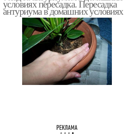
условиях пересадка. Пересадка
условиях
антуриума в домашних условиях
Популярные антуриумы
Уход за растением