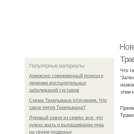
Нов
Трав
Популярные материалы
Что та
Аркоксиа: современный подход к
'Затк
лечению воспалительных
назва
заболеваний суставов
этим 
Схема Тихельмана отопления. Что
Преим
такое петля Тихельмана?
Травя
Луковый севок из семян: все, что
нужно знать о выращивании лука
на своем подворье