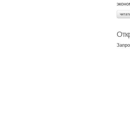
эконо
читат
Откр
Запро