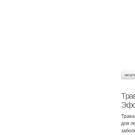
читат
Тра
Эфф
Трава
для л
забол