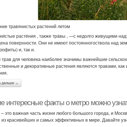
ние травянистых растений летом
ни́стые расте́ния , также тра́вы , —с недолго живущими 
цена поверхности. Они не имеют постоянногоствола над зе
рофиты) и, так и.
 трав для человека наиболее значимы важнейшие сельскох
ственные и декоративные растения являются травами, как 
ния.
ь дальше →
ие интересные факты о метро можно узна
 – это важная часть жизни любого большого города, и Моск
 из красивейших и самых эффективных в мире. Давайте уз