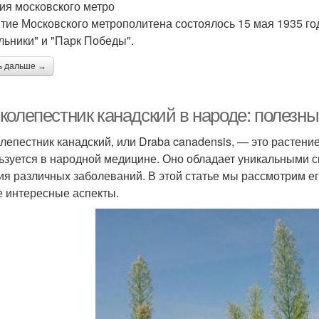
ия московского метро
тие Московского метрополитена состоялось 15 мая 1935 го
льники" и "Парк Победы".
ь дальше →
колепестник канадский в народе: полезн
лепестник канадский, или Draba canadensis, — это растени
ьзуется в народной медицине. Оно обладает уникальными с
ия различных заболеваний. В этой статье мы рассмотрим е
е интересные аспекты.