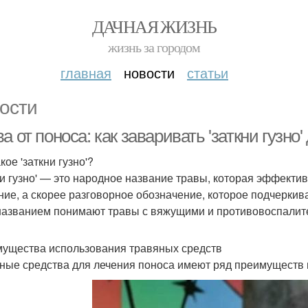
ДАЧНАЯ ЖИЗНЬ
жизнь за городом
главная
новости
статьи
ости
а от поноса: как заваривать 'заткни гузно
кое 'заткни гузно'?
ни гузно' — это народное название травы, которая эффекти
ние, а скорее разговорное обозначение, которое подчеркив
названием понимают травы с вяжущими и противовоспалит
ущества использования травяных средств
ные средства для лечения поноса имеют ряд преимуществ