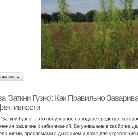
ь дальше →
ва 'Заткни Гузно': Как Правильно Завари
ективности
 'Заткни Гузно' – это популярное народное средство, котор
ечения различных заболеваний. Её уникальные свойства д
еваниями, проблемами с дыханием и даже для укрепления 