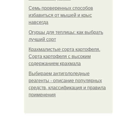
Семь проверенных способов
избавиться от мышей и крыс
навсегда
Огурцы для теплицы: как выбрать
лучший сорт
Крахмалистые сорта картофеля.
Сорта картофеля с высоким
содержанием крахмала
Выбираем антигололедные
реагенты - описание популярных
средств, классификация и правила
применения