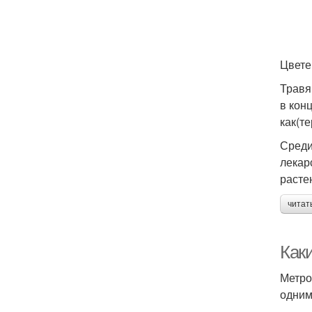
Цвете
Травя
в кон
как(те
Среди
лекар
расте
читат
Как
Метро
одним