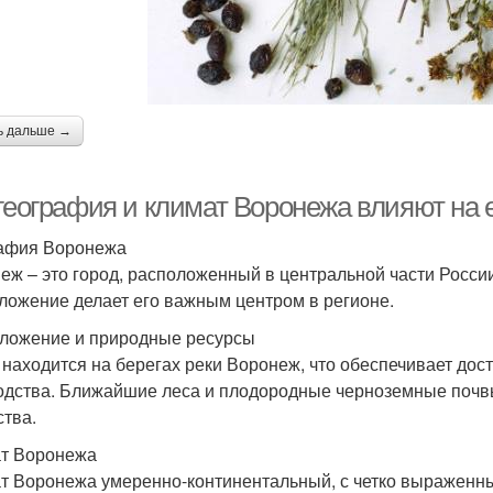
ь дальше →
 география и климат Воронежа влияют на 
афия Воронежа
еж – это город, расположенный в центральной части России
ложение делает его важным центром в регионе.
ложение и природные ресурсы
 находится на берегах реки Воронеж, что обеспечивает дос
одства. Ближайшие леса и плодородные черноземные почвы
ства.
т Воронежа
т Воронежа умеренно-континентальный, с четко выраженны