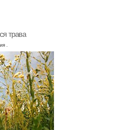
ся трава
ия .