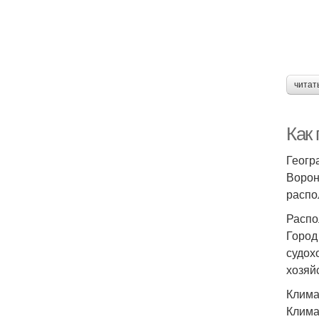
читат
Как
Геогр
Ворон
распо
Распо
Город
судох
хозяй
Клима
Клима