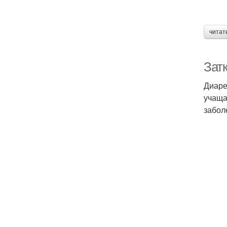
читат
Зат
Диаре
учаща
забол