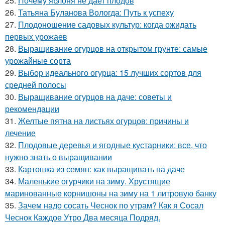
25.
Почему яблоня не дает плодов
26.
Татьяна Буланова Вологда: Путь к успеху
27.
Плодоношение садовых культур: когда ожидать
первых урожаев
28.
Выращивание огурцов на открытом грунте: самые
урожайные сорта
29.
Выбор идеального огурца: 15 лучших сортов для
средней полосы
30.
Выращивание огурцов на даче: советы и
рекомендации
31.
Желтые пятна на листьях огурцов: причины и
лечение
32.
Плодовые деревья и ягодные кустарники: все, что
нужно знать о выращивании
33.
Картошка из семян: как выращивать на даче
34.
Маленькие огурчики на зиму. Хрустящие
маринованные корнишоны на зиму на 1 литровую банку
35.
Зачем надо сосать Чеснок по утрам? Как я Сосал
Чеснок Каждое Утро Два месяца Подряд.