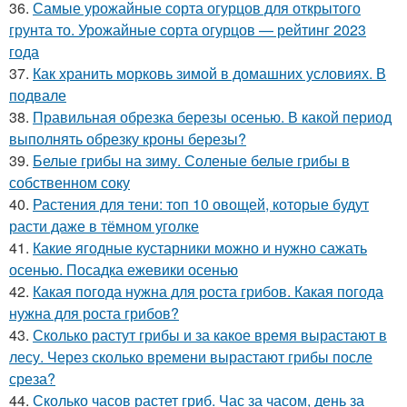
36.
Самые урожайные сорта огурцов для открытого
грунта то. Урожайные сорта огурцов — рейтинг 2023
года
37.
Как хранить морковь зимой в домашних условиях. В
подвале
38.
Правильная обрезка березы осенью. В какой период
выполнять обрезку кроны березы?
39.
Белые грибы на зиму. Соленые белые грибы в
собственном соку
40.
Растения для тени: топ 10 овощей, которые будут
расти даже в тёмном уголке
41.
Какие ягодные кустарники можно и нужно сажать
осенью. Посадка ежевики осенью
42.
Какая погода нужна для роста грибов. Какая погода
нужна для роста грибов?
43.
Сколько растут грибы и за какое время вырастают в
лесу. Через сколько времени вырастают грибы после
среза?
44.
Сколько часов растет гриб. Час за часом, день за