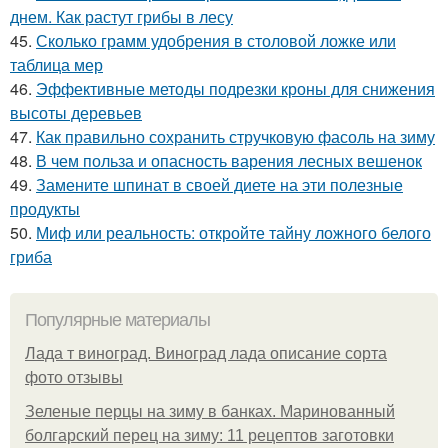
днем. Как растут грибы в лесу
45.
Сколько грамм удобрения в столовой ложке или
таблица мер
46.
Эффективные методы подрезки кроны для снижения
высоты деревьев
47.
Как правильно сохранить стручковую фасоль на зиму
48.
В чем польза и опасность варения лесных вешенок
49.
Замените шпинат в своей диете на эти полезные
продукты
50.
Миф или реальность: откройте тайну ложного белого
гриба
Популярные материалы
Лада т виноград. Виноград лада описание сорта
фото отзывы
Зеленые перцы на зиму в банках. Маринованный
болгарский перец на зиму: 11 рецептов заготовки