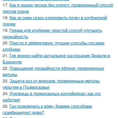
17.
Как я храню чеснок без хлопот: проверенный способ
против порчи
18.
Как за один сезон оздоровить почву в клубничной
грядке
19.
Грядка для клубники: простой способ улучшить
урожайность
20.
Просто и эффективно: лучшие способы посадки
клубники
21.
Где можно найти актуальное расписание Дидюли в
Барнауле
22.
Повышение урожайности яблони: проверенные
методы
23.
Защита роз от морозов: проверенные методы
укрытия в Подмосковье
24.
Луковицы в прикопанных контейнерах: как это
работает
25.
Газ подключить к дому. Какими способами
газифицируют дома?