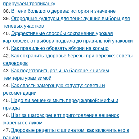
приручаем тропиканку
38.
В тени большого дерева: история и значение
39.
Огородные культуры для тени: лучшие выборы для
теневых участков
40.
Эффективные способы сохранения урожая
картофеля: от выбора подвала до правильной упаковки
41.
Как правильно обрезать яблони на кольцо
42.
Как сохранить здоровье березы при обрезке: советы
садоводов
43.
Как подготовить розы на балконе к низким
температурам зимой
44.
Как спасти замерзшую капусту: советы и
рекомендации
45.
Надо ли вешенки мыть перед жаркой: мифы и
правда
46.
Шаг за шагом: рецепт приготовления вешенок
жареных с луком
47.
Здоровые рецепты с шпинатом: как включить его в
рацион