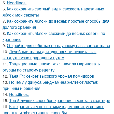
5.
Headlines:
6.
Как сохранить светлый вид и свежесть нарезанных
яблок: мои секреты
7.
Как сохранить яблоки до весны: простые способы для
долгого хранения
8.
Как сохранить яблоки свежими до весны: советы по
хранению
9.
Откройте для себя: как по-научному называется трава
10.
Лечебные травы для здоровья кишечника: как
заткнуть гузно природным путем
11.
Традиционные шпики: как я начала мариновать
огурцы по старому рецепту
12.
Таня F1: секрет высокого урожая помидоров
13.
Почему у фикуса бенджамина желтеют листья:
причины и решения
14.
Headlines:
15.
Топ-5 лучших способов хранения чеснока в квартире
16.
Как хранить чеснок на зиму в домашних условиях:
простые и эффективные способы