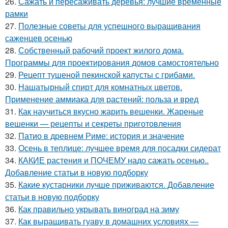
26.
Сажать и пересаживать деревья: лучшие временные
рамки
27.
Полезные советы для успешного выращивания
саженцев осенью
28.
Собственный рабочий проект жилого дома.
Программы для проектирования домов самостоятельно
29.
Рецепт тушеной пекинской капусты с грибами.
30.
Нашатырный спирт для комнатных цветов.
Применение аммиака для растений: польза и вред
31.
Как научиться вкусно жарить вешенки. Жареные
вешенки — рецепты и секреты приготовления
32.
Патио в древнем Риме: история и значение
33.
Осень в теплице: лучшее время для посадки сидерат
34.
КАКИЕ растения и ПОЧЕМУ надо сажать осенью..
Добавление статьи в новую подборку
35.
Какие кустарники лучше приживаются. Добавление
статьи в новую подборку
36.
Как правильно укрывать виноград на зиму
37.
Как выращивать гуаву в домашних условиях —