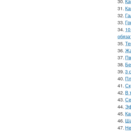
30.
Ка
31.
Ка
32.
Га
33.
Гр
34.
10
обяза
35.
Те
36.
Жа
37.
Пв
38.
Бе
39.
3 
40.
Пл
41.
Ск
42.
В 
43.
Се
44.
Эф
45.
Ка
46.
Ша
47.
Не