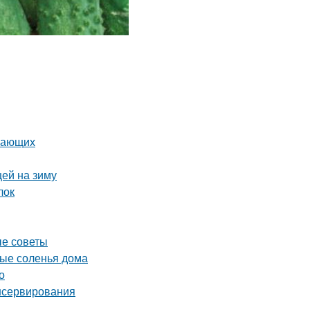
инающих
цей на зиму
лок
ые советы
ные соленья дома
о
нсервирования