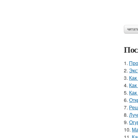
читат
Пос
1.
Про
2.
Экс
3.
Как
4.
Как
5.
Как
6.
Отк
7.
Рец
8.
Луч
9.
Огу
10.
Ма
11.
Ка