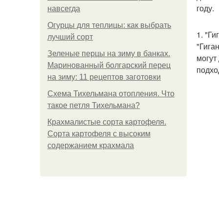
году.
навсегда
Огурцы для теплицы: как выбрать
1. "Ги
лучший сорт
"Гига
Зеленые перцы на зиму в банках.
могут
Маринованный болгарский перец
подхо
на зиму: 11 рецептов заготовки
Схема Тихельмана отопления. Что
такое петля Тихельмана?
Крахмалистые сорта картофеля.
Сорта картофеля с высоким
содержанием крахмала