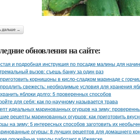
ь дальше →
ледние обновления на сайте:
стая и подробная инструкция по посадке малины для нач
тремальный вызов: съешь банку за один раз
 приготовить корнишоны в кисло-сладком маринаде с горчи
 продлить свежесть: необходимые условия для хранения яб
 хранить яблоки долго: 5 проверенных способов
ройте для себя: как по-научному называется трава
епт идеальных маринованных огурцов на зиму: проверенн
шие рецепты маринованных огурцов: как приготовить вкус
рцы на зиму: 5 интересных способов заготовить их необычн
ринованные огурцы: 8 лучших рецептов для домашнего ко
кие оружейные заводы работают в Ижевске