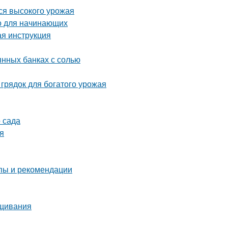
ся высокого урожая
о для начинающих
ая инструкция
янных банках с солью
грядок для богатого урожая
 сада
ия
пы и рекомендации
ащивания