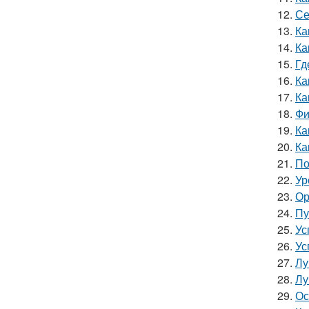
12.
Се
13.
Ка
14.
Ка
15.
Гд
16.
Ка
17.
Ка
18.
Фи
19.
Ка
20.
Ка
21.
По
22.
Ур
23.
Ор
24.
Пу
25.
Ус
26.
Ус
27.
Лу
28.
Лу
29.
Ос