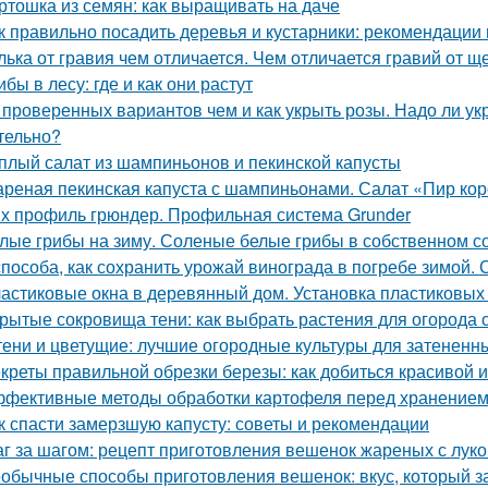
ртошка из семян: как выращивать на даче
к правильно посадить деревья и кустарники: рекомендации
лька от гравия чем отличается. Чем отличается гравий от щ
ибы в лесу: где и как они растут
 проверенных вариантов чем и как укрыть розы. Надо ли укр
тельно?
плый салат из шампиньонов и пекинской капусты
реная пекинская капуста с шампиньонами. Салат «Пир ко
х профиль грюндер. Профильная система Grunder
лые грибы на зиму. Соленые белые грибы в собственном с
способа, как сохранить урожай винограда в погребе зимой.
астиковые окна в деревянный дом. Установка пластиковых 
рытые сокровища тени: как выбрать растения для огород
тени и цветущие: лучшие огородные культуры для затененн
креты правильной обрезки березы: как добиться красивой 
фективные методы обработки картофеля перед хранение
к спасти замерзшую капусту: советы и рекомендации
г за шагом: рецепт приготовления вешенок жареных с лук
обычные способы приготовления вешенок: вкус, который за