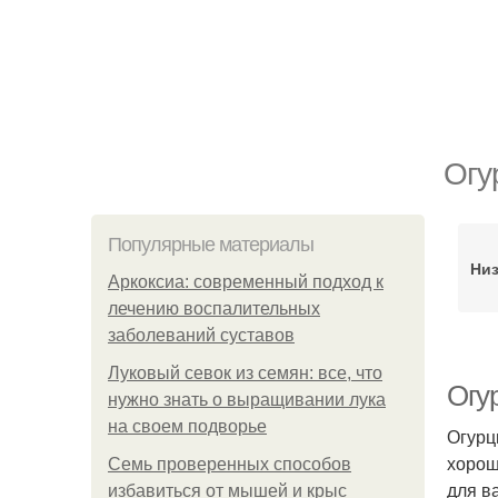
Огу
Популярные материалы
Ни
Аркоксиа: современный подход к
лечению воспалительных
заболеваний суставов
Луковый севок из семян: все, что
Огур
нужно знать о выращивании лука
на своем подворье
Огурц
хорош
Семь проверенных способов
для в
избавиться от мышей и крыс