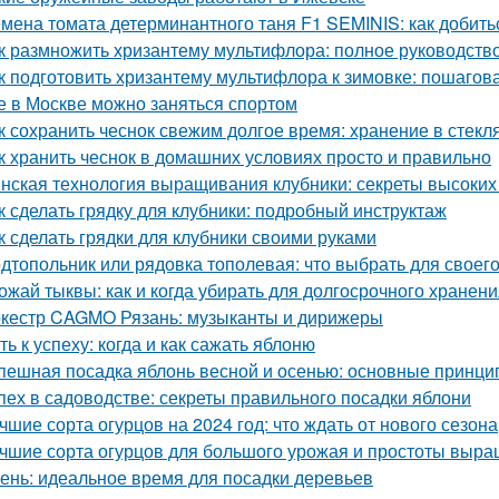
мена томата детерминантного таня F1 SEMINIS: как добить
к размножить хризантему мультифлора: полное руководств
к подготовить хризантему мультифлора к зимовке: пошагов
е в Москве можно заняться спортом
к сохранить чеснок свежим долгое время: хранение в стекл
к хранить чеснок в домашних условиях просто и правильно
нская технология выращивания клубники: секреты высоких 
к сделать грядку для клубники: подробный инструктаж
к сделать грядки для клубники своими руками
дтопольник или рядовка тополевая: что выбрать для своего
ожай тыквы: как и когда убирать для долгосрочного хранен
кестр CAGMO Рязань: музыканты и дирижеры
ть к успеху: когда и как сажать яблоню
пешная посадка яблонь весной и осенью: основные принци
пех в садоводстве: секреты правильного посадки яблони
чшие сорта огурцов на 2024 год: что ждать от нового сезона
чшие сорта огурцов для большого урожая и простоты выр
ень: идеальное время для посадки деревьев