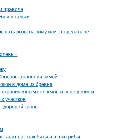
 и правила
ебня и гальки
ывать розы на зиму или это делать не
ролевы»
оку
 Способы хранения зимой
окон в доме из бревна
а с ограниченным солнечным освещением
ых участков
и здоровой кроны
м
ом
ставит вас влюбиться в эти грибы