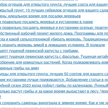
бор огурцов для открытого грунта: лучшие сорта для вашег
крытый грунт: 10 лучших гибридов огурцов для вашего сада
ень: идеальное время для посадки деревьев
к правильно посадить деревья и кустарники в парке
к правильно посадить деревья и кустарники осенью: практи
бственный рабочий проект жилого дома. Программы для п
гда и какой сельхозтехникой убирать морковь. Традиционн
к хранить морковь зимой в домашних условиях. В подвале
цепт тушеной пекинской капусты с грибами.
цепт тушеная пекинская капуста с фасолью. Тушеная китай
обрение для комнатных растений. Когда подкармливать ко
реные грибы на зиму
урцы для открытого грунта: лучшие 50 сортов для вашего с
кие кустарники лучше приживаются. Добавление статьи в н
ибной сезон 2023 когда пойдут грибы по календарю. Лунный
олько растут грибы и за какое время вырастают в лесу. Че
?
к сохранить саженцы винограда в зимнее время. Как и где 