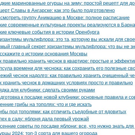
дкие маринованные огурцы на зиму: простой рецепт для 
церт Славы в Ангарске: как это было подготовлено
 смотреть группу Анимацию в Москве: полное расписание
кие современные культурные проекты реализуются в Барн
кие ключевые события в истории Оренбурга
изантемы мультифлора: это та, которую вы искали для свое
мый главный секрет хризантемы мультифлора: что вы не зн
сскажите о истории основания Москвы
к правильно хранить чеснок в квартире: простые и эффект
псула времени для чеснока: как сохранить его полезные св
ежий чеснок надолго: как правильно хранить очищенный че
к хранить чеснок в домашних условиях просто и правильно
ядка для клубники: сделать своими руками
дготовка к посадке новой клубники: основные правила и со
енние грибы на тополях: что и где искать
ибы под тополями: как отличить съедобные от ядовитых
пех в саду: яблоня дала первый урожай
сенние советы по посадке яблони: все, что нужно знать д
урцы 2024: топ-3 сорта для вашего огорода