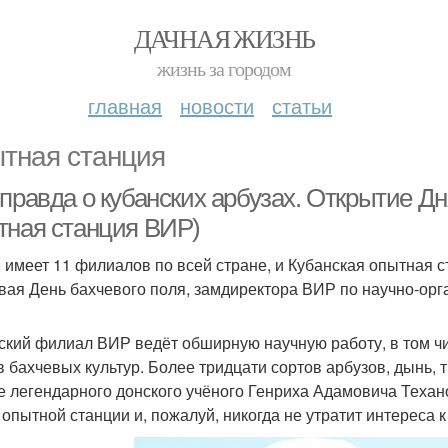
ДАЧНАЯ ЖИЗНЬ
жизнь за городом
главная
новости
статьи
тная станция
правда о кубанских арбузах. Открытие Дн
тная станция ВИР)
 имеет 11 филиалов по всей стране, и Кубанская опытная с
вая День бахчевого поля, замдиректора ВИР по научно-орг
ский филиал ВИР ведёт обширную научную работу, в том ч
в бахчевых культур. Более тридцати сортов арбузов, дынь,
е легендарного донского учёного Генриха Адамовича Техано
 опытной станции и, пожалуй, никогда не утратит интереса 