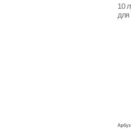
10 л
для
Арбуз