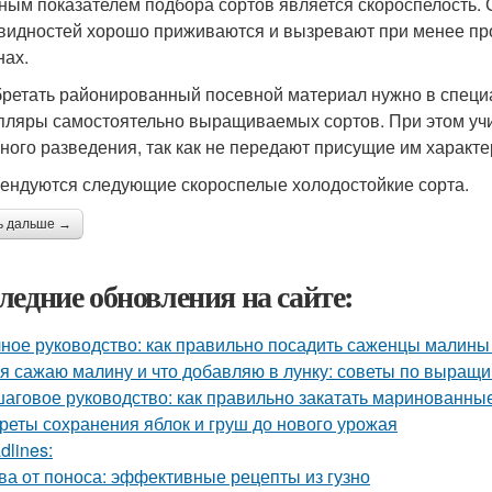
ным показателем подбора сортов является скороспелость.
видностей хорошо приживаются и вызревают при менее пр
нах.
ретать районированный посевной материал нужно в специ
пляры самостоятельно выращиваемых сортов. При этом учит
ного разведения, так как не передают присущие им характе
ендуются следующие скороспелые холодостойкие сорта.
ь дальше →
ледние обновления на сайте:
ное руководство: как правильно посадить саженцы малины
 я сажаю малину и что добавляю в лунку: советы по выращ
аговое руководство: как правильно закатать маринованные
реты сохранения яблок и груш до нового урожая
dlines:
ва от поноса: эффективные рецепты из гузно