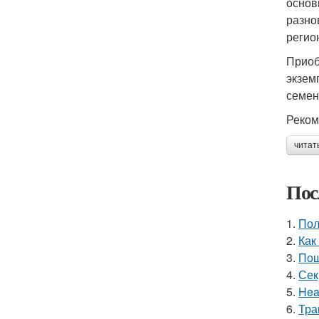
основ
разно
регио
Приоб
экзем
семен
Реком
читат
Пос
1.
Пол
2.
Как
3.
Пош
4.
Сек
5.
Hea
6.
Тра