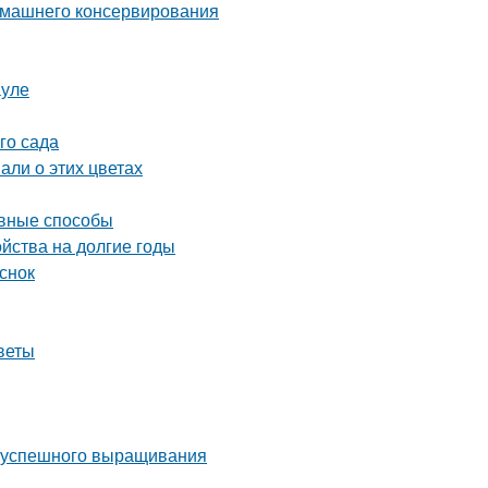
домашнего консервирования
ауле
го сада
али о этих цветах
ивные способы
ойства на долгие годы
снок
веты
ля успешного выращивания