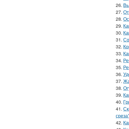
26.
Вы
27.
От
28.
Ос
29.
Ка
30.
Ка
31.
Со
32.
Ко
33.
Ка
34.
Ре
35.
Ре
36.
Уд
37.
Жа
38.
Ог
39.
Ка
40.
Гр
41.
Ск
среза
42.
Ка