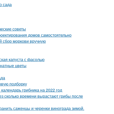
о сада
ческие советы
роектирования домов самостоятельно
ый сбор моркови вручную
ская капуста с фасолью
мнатные цветы
ада
овую подборку
 календарь грибника на 2022 год
рез сколько времени вырастают грибы после
хранить саженцы и черенки винограда зимой.