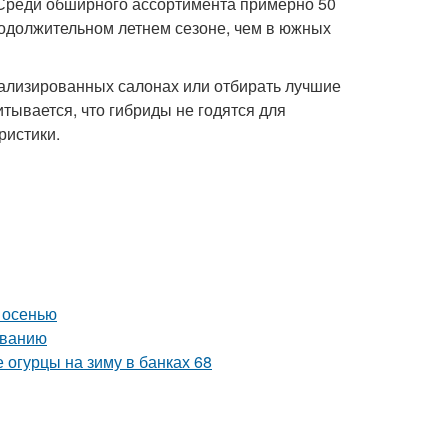
 Среди обширного ассортимента примерно 50
одолжительном летнем сезоне, чем в южных
ализированных салонах или отбирать лучшие
ывается, что гибриды не годятся для
ристики.
 осенью
иванию
 огурцы на зиму в банках 68