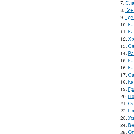
7.
Сла
8.
Кон
9.
Где
10.
Ка
11.
Ка
12.
Хр
13.
Са
14.
Ра
15.
Ка
16.
Ка
17.
Св
18.
Ка
19.
Гр
20.
По
21.
Ос
22.
Гр
23.
Ус
24.
Ве
25.
Ог