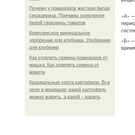
Почему у помидоров жесткая белая
«А» —
сердцевина. Причины появления
перио
белой середины томатов
состо
Комплексное минеральное
«Б» —
удобрение для клубники. Удобрение
время
для клубники
Как отделить семена помидоров от
жмыха. Как отделить семена от
мякоти
Крахмальные сорта картофеля. Все
дело в крахмале: какой картофель
можно жарить, а какой – варить