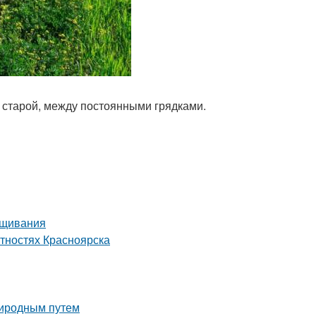
 старой, между постоянными грядками.
ащивания
тностях Красноярска
риродным путем