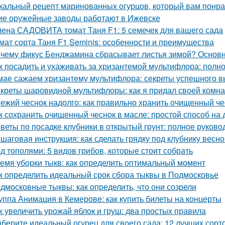
кальный рецепт маринованных огурцов, который вам понр
ие оружейные заводы работают в Ижевске
ена САДОВИТА томат Таня F1: 5 семечек для вашего сада
мат сорта Таня F1 Seminis: особенности и преимущества
чему фикус Бенджамина сбрасывает листья зимой? Основ
к посадить и ухаживать за хризантемой мультифлора: полн
мае сажаем хризантему мультифлора: секреты успешного 
креты шаровидной мультифлоры: как я придал своей комн
ежий чеснок надолго: как правильно хранить очищенный че
к сохранить очищенный чеснок в масле: простой способ на
веты по посадке клубники в открытый грунт: полное руково
шаговая инструкция: как сделать грядку под клубнику весно
д тополями: 5 видов грибов, которые стоит собрать
емя уборки тыкв: как определить оптимальный момент
к определить идеальный срок сбора тыквы в Подмосковье
дмосковные тыквы: как определить, что они созрели
уппа Анимация в Кемерове: как купить билеты на концерты
к увеличить урожай яблок и груш: два простых правила
берите идеальный огурец для своего сада: 12 лучших сорто