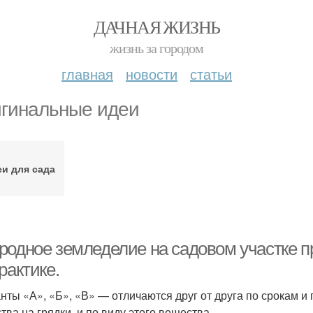
ДАЧНАЯ ЖИЗНЬ
жизнь за городом
главная
новости
статьи
гинальные идеи
еи для сада
родное земледелие на садовом участке п
рактике.
нты «А», «Б», «В» — отличаются друг от друга по срокам и
тва на грядки, и по виду этого вещества.