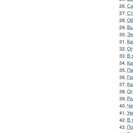
26.
Са
27.
Ст
28.
Об
29.
Вы
30.
Эн
31.
Ка
32.
Ог
33.
В 
34.
Ка
35.
Пв
36.
Гр
37.
Ка
38.
Ог
39.
Ра
40.
Че
41.
Ук
42.
В 
43.
По