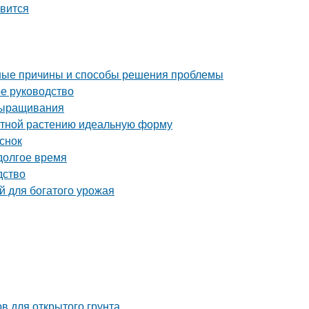
авится
ные причины и способы решения проблемы
ое руководство
выращивания
атной растению идеальную форму
снок
 долгое время
дство
й для богатого урожая
в для открытого грунта