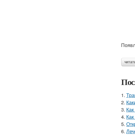
Появл
читат
Пос
1.
Тра
2.
Как
3.
Как
4.
Как
5.
Отк
6.
Леч