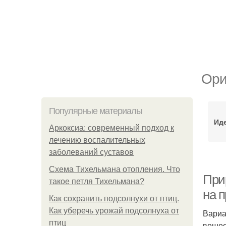
Ори
Популярные материалы
Ид
Аркоксиа: современный подход к
лечению воспалительных
заболеваний суставов
Схема Тихельмана отопления. Что
При
такое петля Тихельмана?
на п
Как сохранить подсолнухи от птиц.
Как уберечь урожай подсолнуха от
Вариа
птиц
вещес