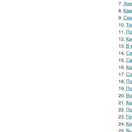
7.
Уни
8.
Как
9.
Сем
10.
То
11.
По
12.
Ка
13.
В 
14.
Се
15.
Св
16.
Ка
17.
Со
18.
По
19.
По
20.
Вр
21.
Ка
22.
По
23.
Гр
24.
Ка
25.
Вы