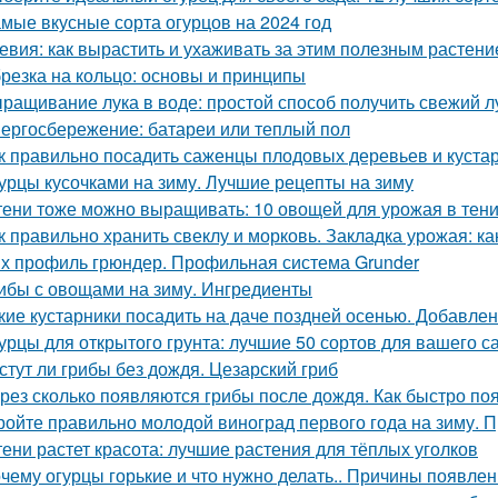
мые вкусные сорта огурцов на 2024 год
евия: как вырастить и ухаживать за этим полезным растен
резка на кольцо: основы и принципы
ращивание лука в воде: простой способ получить свежий л
ергосбережение: батареи или теплый пол
к правильно посадить саженцы плодовых деревьев и куста
урцы кусочками на зиму. Лучшие рецепты на зиму
тени тоже можно выращивать: 10 овощей для урожая в тен
к правильно хранить свеклу и морковь. Закладка урожая: ка
х профиль грюндер. Профильная система Grunder
ибы с овощами на зиму. Ингредиенты
кие кустарники посадить на даче поздней осенью. Добавлен
урцы для открытого грунта: лучшие 50 сортов для вашего с
стут ли грибы без дождя. Цезарский гриб
рез сколько появляются грибы после дождя. Как быстро по
ройте правильно молодой виноград первого года на зиму. 
тени растет красота: лучшие растения для тёплых уголков
чему огурцы горькие и что нужно делать.. Причины появлен