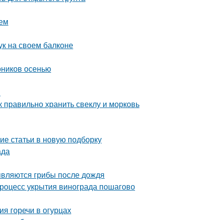
ием
ук на своем балконе
рников осенью
и
к правильно хранить свеклу и морковь
ие статьи в новую подборку
ада
являются грибы после дождя
Процесс укрытия винограда пошагово
ия горечи в огурцах