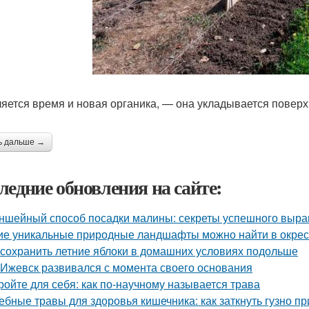
яется время и новая органика, — она укладывается поверх
ь дальше →
ледние обновления на сайте:
ншейный способ посадки малины: секреты успешного выр
ие уникальные природные ландшафты можно найти в окрес
 сохранить летние яблоки в домашних условиях подольше
 Ижевск развивался с момента своего основания
ройте для себя: как по-научному называется трава
ебные травы для здоровья кишечника: как заткнуть гузно п