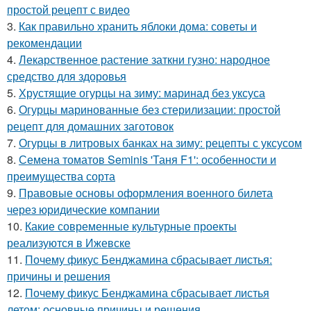
простой рецепт с видео
3.
Как правильно хранить яблоки дома: советы и
рекомендации
4.
Лекарственное растение заткни гузно: народное
средство для здоровья
5.
Хрустящие огурцы на зиму: маринад без уксуса
6.
Огурцы маринованные без стерилизации: простой
рецепт для домашних заготовок
7.
Огурцы в литровых банках на зиму: рецепты с уксусом
8.
Семена томатов Seminis 'Таня F1': особенности и
преимущества сорта
9.
Правовые основы оформления военного билета
через юридические компании
10.
Какие современные культурные проекты
реализуются в Ижевске
11.
Почему фикус Бенджамина сбрасывает листья:
причины и решения
12.
Почему фикус Бенджамина сбрасывает листья
летом: основные причины и решения