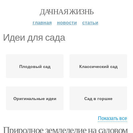
ДАЧНАЯ ЖИЗНЬ
главная
новости
статьи
Идеи для сада
Плодовый сад
Классический сад
Оригинальные идеи
Сад в горшке
Показать все
Природное земледелие на садовом
Скамейки для сада
Беседки в саду