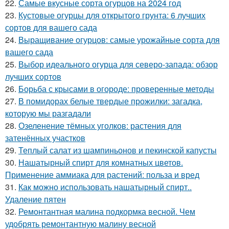
22.
Самые вкусные сорта огурцов на 2024 год
23.
Кустовые огурцы для открытого грунта: 6 лучших
сортов для вашего сада
24.
Выращивание огурцов: самые урожайные сорта для
вашего сада
25.
Выбор идеального огурца для северо-запада: обзор
лучших сортов
26.
Борьба с крысами в огороде: проверенные методы
27.
В помидорах белые твердые прожилки: загадка,
которую мы разгадали
28.
Озеленение тёмных уголков: растения для
затенённых участков
29.
Теплый салат из шампиньонов и пекинской капусты
30.
Нашатырный спирт для комнатных цветов.
Применение аммиака для растений: польза и вред
31.
Как можно использовать нашатырный спирт..
Удаление пятен
32.
Ремонтантная малина подкормка весной. Чем
удобрять ремонтантную малину весной