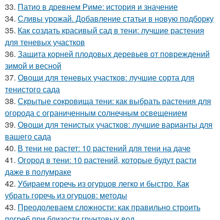
33.
Патио в древнем Риме: история и значение
34.
Сливы урожай. Добавление статьи в новую подборку
35.
Как создать красивый сад в тени: лучшие растения
для теневых участков
36.
Защита корней плодовых деревьев от повреждений
зимой и весной
37.
Овощи для теневых участков: лучшие сорта для
тенистого сада
38.
Скрытые сокровища тени: как выбрать растения для
огорода с ограниченным солнечным освещением
39.
Овощи для тенистых участков: лучшие варианты для
вашего сада
40.
В тени не растет: 10 растений для тени на даче
41.
Огород в тени: 10 растений, которые будут расти
даже в полумраке
42.
Убираем горечь из огурцов легко и быстро. Как
убрать горечь из огурцов: методы
43.
Преодолеваем сложности: как правильно строить
погреб при близости грунтовых вод