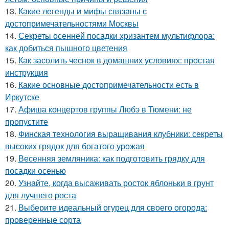
13.
Какие легенды и мифы связаны с
достопримечательностями Москвы
14.
Секреты осенней посадки хризантем мультифлора:
как добиться пышного цветения
15.
Как засолить чеснок в домашних условиях: простая
инструкция
16.
Какие основные достопримечательности есть в
Иркутске
17.
Афиша концертов группы Любэ в Тюмени: не
пропустите
18.
Финская технология выращивания клубники: секреты
высоких грядок для богатого урожая
19.
Весенняя земляника: как подготовить грядку для
посадки осенью
20.
Узнайте, когда высаживать росток яблоньки в грунт
для лучшего роста
21.
Выберите идеальный огурец для своего огорода:
проверенные сорта