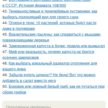
в СССР. История формата 108/300
43.
Теневыносливые и тенелюбивые кустарники: как
выбрать подходящий вид для своего сада
44.
Огород в тени: 10 растений, которые будут расти
даже в полумраке
45.
Вредительские грызуны: как справиться с мышами,
повреждающими деревья
46.
Замороженная капуста в бочке: правда или вымысел
47.
Миф или реальность: почему капуста не боится
осенних заморозков
48.
Как выбрать идеальный радиатор отопления для
вашего дома
49.
Забыли купить шпинат? Не беда! Вот что можно
добавить в салат вместо него
50.
Боровик или ложный белый гриб: как не путаться при
сборе грибов
Популярные материалы