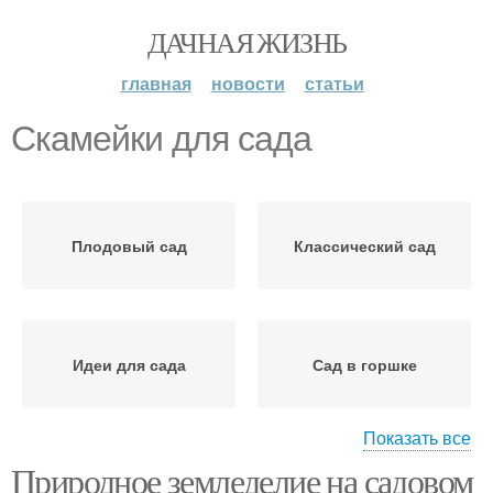
ДАЧНАЯ ЖИЗНЬ
главная
новости
статьи
Скамейки для сада
Плодовый сад
Классический сад
Идеи для сада
Сад в горшке
Показать все
Природное земледелие на садовом
Вазоны для красивого
Беседки в саду