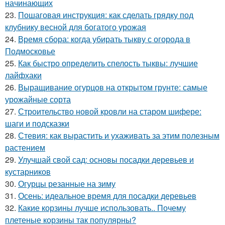
начинающих
23.
Пошаговая инструкция: как сделать грядку под
клубнику весной для богатого урожая
24.
Время сбора: когда убирать тыкву с огорода в
Подмосковье
25.
Как быстро определить спелость тыквы: лучшие
лайфхаки
26.
Выращивание огурцов на открытом грунте: самые
урожайные сорта
27.
Строительство новой кровли на старом шифере:
шаги и подсказки
28.
Стевия: как вырастить и ухаживать за этим полезным
растением
29.
Улучшай свой сад: основы посадки деревьев и
кустарников
30.
Огурцы резанные на зиму
31.
Осень: идеальное время для посадки деревьев
32.
Какие корзины лучше использовать.. Почему
плетеные корзины так популярны?