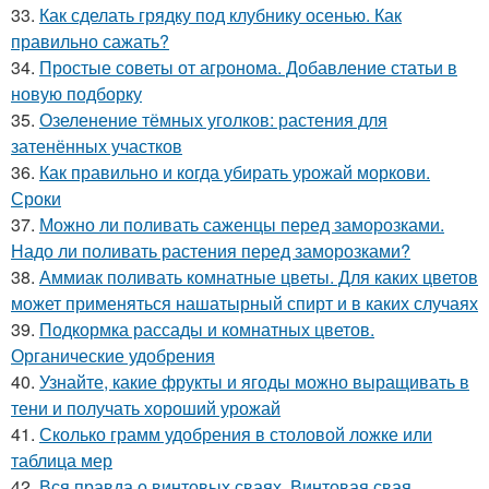
33.
Как сделать грядку под клубнику осенью. Как
правильно сажать?
34.
Простые советы от агронома. Добавление статьи в
новую подборку
35.
Озеленение тёмных уголков: растения для
затенённых участков
36.
Как правильно и когда убирать урожай моркови.
Сроки
37.
Можно ли поливать саженцы перед заморозками.
Надо ли поливать растения перед заморозками?
38.
Аммиак поливать комнатные цветы. Для каких цветов
может применяться нашатырный спирт и в каких случаях
39.
Подкормка рассады и комнатных цветов.
Органические удобрения
40.
Узнайте, какие фрукты и ягоды можно выращивать в
тени и получать хороший урожай
41.
Сколько грамм удобрения в столовой ложке или
таблица мер
42.
Вся правда о винтовых сваях. Винтовая свая