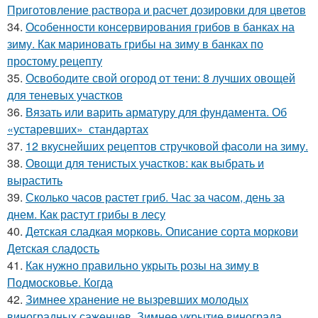
Приготовление раствора и расчет дозировки для цветов
34.
Особенности консервирования грибов в банках на
зиму. Как мариновать грибы на зиму в банках по
простому рецепту
35.
Освободите свой огород от тени: 8 лучших овощей
для теневых участков
36.
Вязать или варить арматуру для фундамента. Об
«устаревших» стандартах
37.
12 вкуснейших рецептов стручковой фасоли на зиму.
38.
Овощи для тенистых участков: как выбрать и
вырастить
39.
Сколько часов растет гриб. Час за часом, день за
днем. Как растут грибы в лесу
40.
Детская сладкая морковь. Описание сорта моркови
Детская сладость
41.
Как нужно правильно укрыть розы на зиму в
Подмосковье. Когда
42.
Зимнее хранение не вызревших молодых
виноградных саженцев. Зимнее укрытие винограда