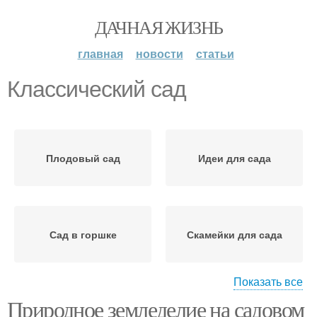
ДАЧНАЯ ЖИЗНЬ
главная
новости
статьи
Классический сад
Плодовый сад
Идеи для сада
Сад в горшке
Скамейки для сада
Показать все
Природное земледелие на садовом
Вазоны для красивого
Беседки в саду