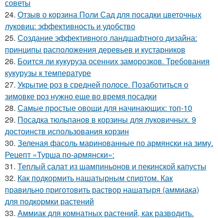
советы
24.
Отзыв о корзина Поли Сад для посадки цветочных
луковиц: эффективность и удобство
25.
Создание эффективного ландшафтного дизайна:
принципы расположения деревьев и кустарников
26.
Боится ли кукуруза осенних заморозков. Требования
кукурузы к температуре
27.
Укрытие роз в средней полосе. Позаботиться о
зимовке роз нужно еще во время посадки
28.
Самые простые овощи для начинающих: топ-10
29.
Посадка тюльпанов в корзины для луковичных. 9
достоинств использования корзин
30.
Зеленая фасоль маринованные по армянски на зиму.
Рецепт «Турша по-армянски»:
31.
Теплый салат из шампиньонов и пекинской капусты
32.
Как подкормить нашатырным спиртом. Как
правильно приготовить раствор нашатыря (аммиака)
для подкормки растений
33.
Аммиак для комнатных растений, как разводить.