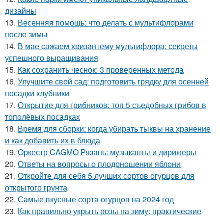
дизайны
13.
Весенняя помощь: что делать с мультифлорами
после зимы
14.
В мае сажаем хризантему мультифлора: секреты
успешного выращивания
15.
Как сохранить чеснок: 3 проверенных метода
16.
Улучшите свой сад: подготовить грядку для осенней
посадки клубники
17.
Открытие для грибников: топ 5 съедобных грибов в
тополёвых посадках
18.
Время для сборки: когда убирать тыквы на хранение
и как добавить их в блюда
19.
Оркестр CAGMO Рязань: музыканты и дирижеры
20.
Ответы на вопросы о плодоношении яблони
21.
Откройте для себя 5 лучших сортов огурцов для
открытого грунта
22.
Самые вкусные сорта огурцов на 2024 год
23.
Как правильно укрыть розы на зиму: практические