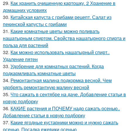
29.
Как хранить очищенную картошку. 2 Хранение в
домашних условиях
30.
Китайская капуста с грибами рецепт. Салат из
пекинской капусты с грибами
31.
Какие комнатные цветы можно поливать
нашатырным спиртом. Свойства нашатырного спирта и
польза для растений
32.
Как можно использовать нашатырный спирт..
Удаление пятен
33.
Удобрение для комнатных растений. Когда
подкармливать комнатные цветы
34.
Ремонтантная малина подкормка весной. Чем
удобрять ремонтантную малину весной
35.
Что сажать в сентябре на даче. Добавление статьи в
новую подборку
36.
КАКИЕ растения и ПОЧЕМУ надо сажать осенью..
Добавление статьи в новую подборку
37.
Какие ягодные кустарники можно и нужно сажать
осенью. Посадка ежевики осенью