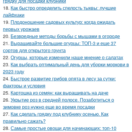
грядку для посадки клубники
18.
Как быстро определить спелость тыквы: лучшие
лайфхаки
19.
Плодоношение садовых культур: когда ожидать
первых урожаев
20.
Безвредные методы борьбы с мышами в огороде
21.
Выращивайте большие огурцы: ТОП-3 и еще 37
сортов для открытого грунта
22.
Огурцы, которые изменили наше мнение о салатах
23.
Как выбрать оптимальный день для уборки моркови в
2023 году
24.
Быстрое развитие грибов опята в лесу за сутки:
факторы и условия
25.
Картошка из семян: как выращивать на даче
26.
Укрытие роз в средней полосе. Позаботиться о
зимовке роз нужно еще во время посадки
27.
Как сделать грядку под клубнику осенью. Как
правильно сажать?
28.
Самые простые овощи для начинающих: топ-10