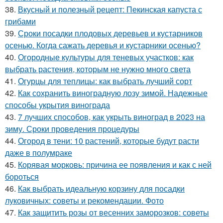
38.
Вкусный и полезный рецепт: Пекинская капуста с
грибами
39.
Сроки посадки плодовых деревьев и кустарников
осенью. Когда сажать деревья и кустарники осенью?
40.
Огородные культуры для теневых участков: как
выбрать растения, которым не нужно много света
41.
Огурцы для теплицы: как выбрать лучший сорт
42.
Как сохранить виноградную лозу зимой. Надежные
способы укрытия винограда
43.
7 лучших способов, как укрыть виноград в 2023 на
зиму. Сроки проведения процедуры
44.
Огород в тени: 10 растений, которые будут расти
даже в полумраке
45.
Корявая морковь: причина ее появления и как с ней
бороться
46.
Как выбрать идеальную корзину для посадки
луковичных: советы и рекомендации. Фото
47.
Как защитить розы от весенних заморозков: советы