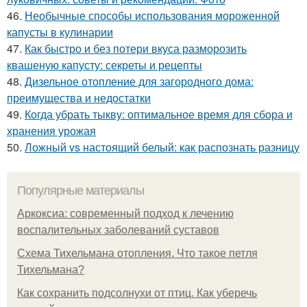
46.
Необычные способы использования мороженной
капусты в кулинарии
47.
Как быстро и без потери вкуса разморозить
квашеную капусту: секреты и рецепты
48.
Дизельное отопление для загородного дома:
преимущества и недостатки
49.
Когда убрать тыкву: оптимальное время для сбора и
хранения урожая
50.
Ложный vs настоящий белый: как распознать разницу
Популярные материалы
Аркоксиа: современный подход к лечению
воспалительных заболеваний суставов
Схема Тихельмана отопления. Что такое петля
Тихельмана?
Как сохранить подсолнухи от птиц. Как уберечь