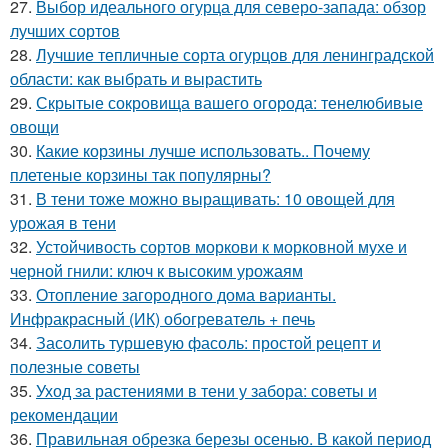
27.
Выбор идеального огурца для северо-запада: обзор
лучших сортов
28.
Лучшие тепличные сорта огурцов для ленинградской
области: как выбрать и вырастить
29.
Скрытые сокровища вашего огорода: тенелюбивые
овощи
30.
Какие корзины лучше использовать.. Почему
плетеные корзины так популярны?
31.
В тени тоже можно выращивать: 10 овощей для
урожая в тени
32.
Устойчивость сортов моркови к морковной мухе и
черной гнили: ключ к высоким урожаям
33.
Отопление загородного дома варианты.
Инфракрасный (ИК) обогреватель + печь
34.
Засолить туршевую фасоль: простой рецепт и
полезные советы
35.
Уход за растениями в тени у забора: советы и
рекомендации
36.
Правильная обрезка березы осенью. В какой период