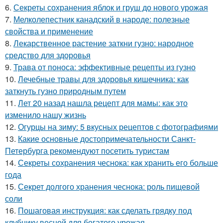
6.
Секреты сохранения яблок и груш до нового урожая
7.
Мелколепестник канадский в народе: полезные
свойства и применение
8.
Лекарственное растение заткни гузно: народное
средство для здоровья
9.
Трава от поноса: эффективные рецепты из гузно
10.
Лечебные травы для здоровья кишечника: как
заткнуть гузно природным путем
11.
Лет 20 назад нашла рецепт для мамы: как это
изменило нашу жизнь
12.
Огурцы на зиму: 5 вкусных рецептов с фотографиями
13.
Какие основные достопримечательности Санкт-
Петербурга рекомендуют посетить туристам
14.
Секреты сохранения чеснока: как хранить его больше
года
15.
Секрет долгого хранения чеснока: роль пищевой
соли
16.
Пошаговая инструкция: как сделать грядку под
клубнику весной для богатого урожая