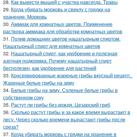
28.
Как вывести мышей с участка навсегда. Травы
29.
Когда убирать морковь и свеклу с грядки на
хранение. Морковь
30.
Аммиак для комнатных цветов. Применение
раствора аммиака для обработки комнатных цветов
31.
Полив домашних цветов нашатырным спиртом.
Нашатырный спирт для комнатных цветов
32.
Нашатырный спирт, как удобрение и полезная
азотная подкормка. Почему нашатырный спирт
бесполезен, как удобрение для растений
33.
Консервированные жареные грибы вкусный рецепт..
Жареные белые грибы на зиму
34.
Белые грибы на зиму. Соленые белые грибы в
собственном соку
35.
Растут ли грибы без дождя. Цезарский гриб
36.
Сколько растут грибы и за какое время вырастают в
лесу. Через сколько времени вырастают грибы после
среза?
37.
Когда убирать морковь с грядки на хранение в