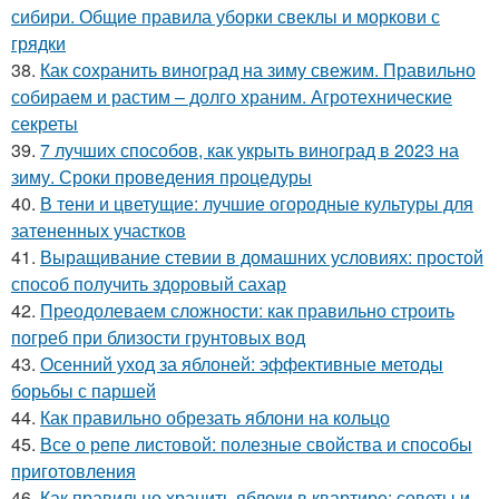
сибири. Общие правила уборки свеклы и моркови с
грядки
38.
Как сохранить виноград на зиму свежим. Правильно
собираем и растим – долго храним. Агротехнические
секреты
39.
7 лучших способов, как укрыть виноград в 2023 на
зиму. Сроки проведения процедуры
40.
В тени и цветущие: лучшие огородные культуры для
затененных участков
41.
Выращивание стевии в домашних условиях: простой
способ получить здоровый сахар
42.
Преодолеваем сложности: как правильно строить
погреб при близости грунтовых вод
43.
Осенний уход за яблоней: эффективные методы
борьбы с паршей
44.
Как правильно обрезать яблони на кольцо
45.
Все о репе листовой: полезные свойства и способы
приготовления
46.
Как правильно хранить яблоки в квартире: советы и