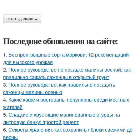
читать дальше →
Последние обновления на сайте:
1.
Беспроигрышные сорта моркови: 12 рекомендаций
для высокого урожая
2.
Полное руководство по посадке малины весной: как
правильно сажать саженцы в открытый грунт
3.
Полное руководство: как правильно посадить
саженцы малины осенью
4.
Какие кафе и рестораны популярны среди местных
жителей
5.
Сладкие и хрустящие маринованные огурцы на
литровую банку: простой рецепт
6.
Секреты хранения: как сохранить яблоки свежими до
весны