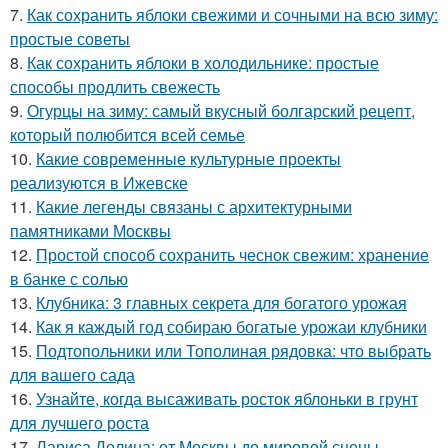
7.
Как сохранить яблоки свежими и сочными на всю зиму:
простые советы
8.
Как сохранить яблоки в холодильнике: простые
способы продлить свежесть
9.
Огурцы на зиму: самый вкусный болгарский рецепт,
который полюбится всей семье
10.
Какие современные культурные проекты
реализуются в Ижевске
11.
Какие легенды связаны с архитектурными
памятниками Москвы
12.
Простой способ сохранить чеснок свежим: хранение
в банке с солью
13.
Клубника: 3 главных секрета для богатого урожая
14.
Как я каждый год собираю богатые урожаи клубники
15.
Подтопольники или Тополиная рядовка: что выбрать
для вашего сада
16.
Узнайте, когда высаживать росток яблоньки в грунт
для лучшего роста
17.
Лариса Долина: от Москвы до мировой сцены