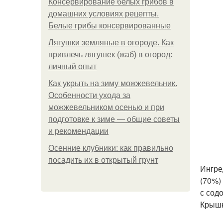
Консервирование белых грибов в
домашних условиях рецепты.
Белые грибы консервированные
Лягушки земляные в огороде. Как
привлечь лягушек (жаб) в огород:
личный опыт
Как укрыть на зиму можжевельник.
Особенности ухода за
можжевельником осенью и при
подготовке к зиме — общие советы
и рекомендации
Осенние клубники: как правильно
посадить их в открытый грунт
Ингре
(70%)
с сод
Крышк