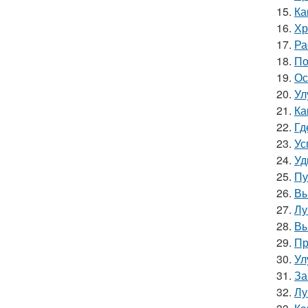
15.
Ка
16.
Хр
17.
Ра
18.
По
19.
Ос
20.
Ул
21.
Ка
22.
Гд
23.
Ус
24.
Уд
25.
Пу
26.
Вы
27.
Лу
28.
Вы
29.
Пр
30.
Ул
31.
За
32.
Лу