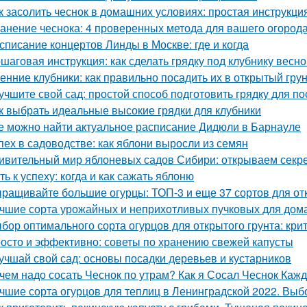
к засолить чеснок в домашних условиях: простая инструкци
анение чеснока: 4 проверенных метода для вашего огород
списание концертов Линды в Москве: где и когда
шаговая инструкция: как сделать грядку под клубнику весно
енние клубники: как правильно посадить их в открытый гру
учшите свой сад: простой способ подготовить грядку для по
к выбрать идеальные высокие грядки для клубники
е можно найти актуальное расписание Дидюли в Барнауле
пех в садоводстве: как яблони выросли из семян
ивительный мир яблоневых садов Сибири: открываем секр
ть к успеху: когда и как сажать яблоню
ращивайте большие огурцы: ТОП-3 и еще 37 сортов для от
чшие сорта урожайных и неприхотливых пучковых для дом
бор оптимального сорта огурцов для открытого грунта: кр
осто и эффективно: советы по хранению свежей капусты
учшай свой сад: основы посадки деревьев и кустарников
чем надо сосать Чеснок по утрам? Как я Сосал Чеснок Каж
чшие сорта огурцов для теплиц в Ленинградской 2022. Выб