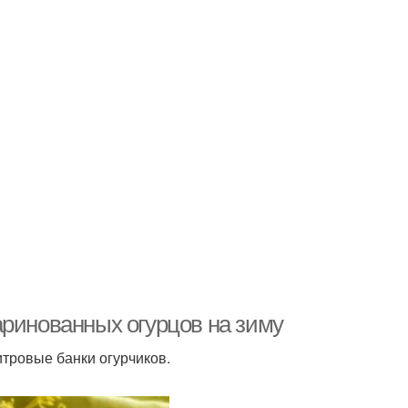
аринованных огурцов на зиму
итровые банки огурчиков.