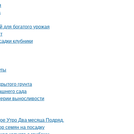
я
а
й для богатого урожая
нт
садки клубники
еты
крытого грунта
ашнего сада
итерии выносливости
дое Утро Два месяца Подряд.
ор семян на посадку