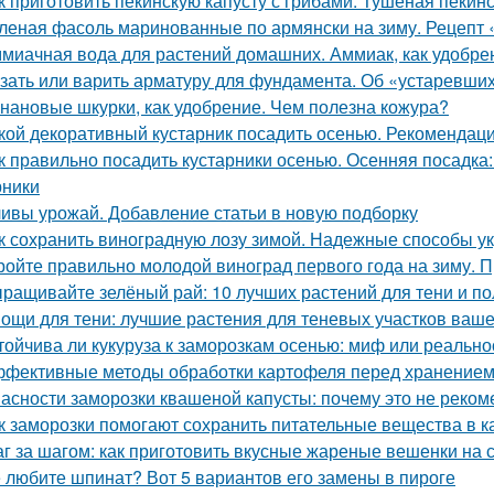
к приготовить пекинскую капусту с грибами. Тушеная пекинс
леная фасоль маринованные по армянски на зиму. Рецепт 
миачная вода для растений домашних. Аммиак, как удобре
зать или варить арматуру для фундамента. Об «устаревши
нановые шкурки, как удобрение. Чем полезна кожура?
кой декоративный кустарник посадить осенью. Рекомендаци
к правильно посадить кустарники осенью. Осенняя посадка
рники
ивы урожай. Добавление статьи в новую подборку
к сохранить виноградную лозу зимой. Надежные способы у
ройте правильно молодой виноград первого года на зиму. 
ращивайте зелёный рай: 10 лучших растений для тени и по
ощи для тени: лучшие растения для теневых участков ваше
тойчива ли кукуруза к заморозкам осенью: миф или реально
фективные методы обработки картофеля перед хранение
асности заморозки квашеной капусты: почему это не реком
к заморозки помогают сохранить питательные вещества в к
г за шагом: как приготовить вкусные жареные вешенки на 
 любите шпинат? Вот 5 вариантов его замены в пироге