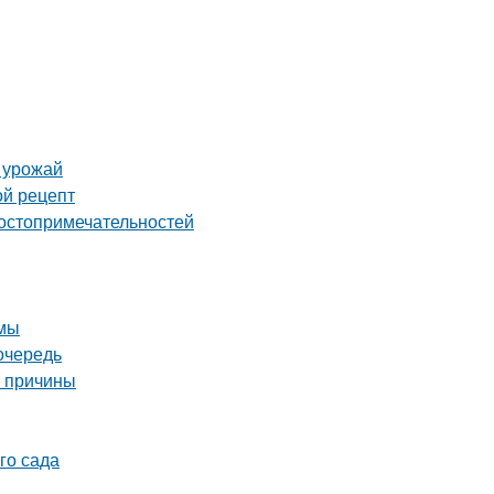
ь урожай
ой рецепт
достопримечательностей
имы
очередь
е причины
го сада