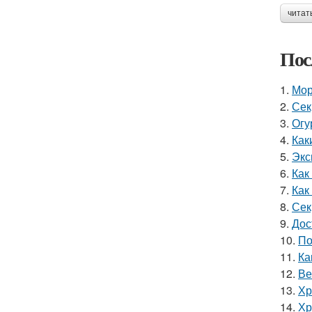
читат
Пос
1.
Мор
2.
Сек
3.
Огу
4.
Как
5.
Экс
6.
Как
7.
Как
8.
Сек
9.
Дос
10.
По
11.
Ка
12.
Ве
13.
Хр
14.
Хр