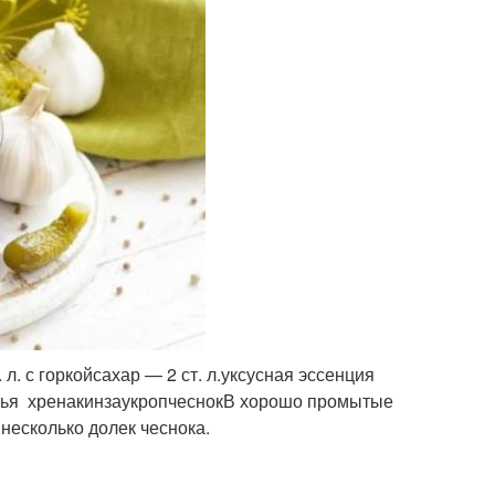
л. с горкойсахар — 2 ст. л.уксусная эссенция
истья хренакинзаукропчеснокВ хорошо промытые
 несколько долек чеснока.