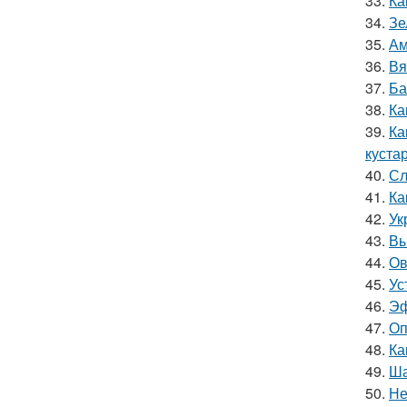
33.
Ка
34.
Зе
35.
Ам
36.
Вя
37.
Ба
38.
Ка
39.
Ка
куста
40.
Сл
41.
Ка
42.
Ук
43.
Вы
44.
Ов
45.
Ус
46.
Эф
47.
Оп
48.
Ка
49.
Ша
50.
Не