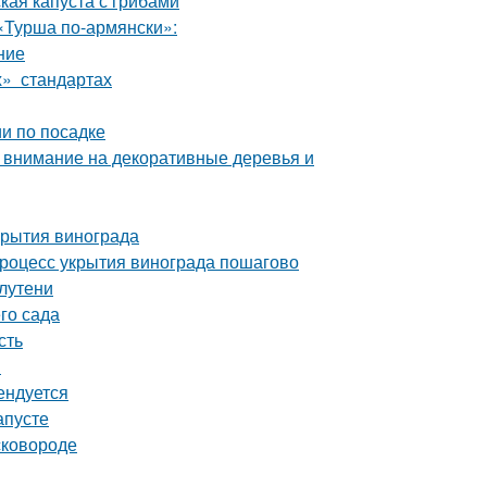
кая капуста с грибами
«Турша по-армянски»:
ние
х» стандартах
и по посадке
: внимание на декоративные деревья и
крытия винограда
Процесс укрытия винограда пошагово
лутени
го сада
сть
м
ендуется
апусте
сковороде