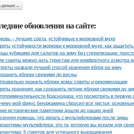
ь дальше →
ледние обновления на сайте:
ковь – лучшие сорта, устойчивые к морковной мухе
реты устойчивости моркови к морковной мухе: как защитит
рцы кубиками для салатов на зиму без стерилизации: прост
ие советы можно дать туристам для комфортного осмотра 
перты назвали лучший способ хранения яблок на зиму
 хранить яблоки свежими до весны
 правильно хранить яблоки дома: советы и рекомендации
реты хранения: как сохранить летние яблоки свежими до з
топримечательности Краснодара: что посмотреть в первую 
чему мой фикус бенджамина сбросил все листья: основны
кие исторические памятники дошли до наших дней
сенняя помощь: что делать с мультифлорами после зимы
изантемы мультифлора: это та, которую вы искали для свое
изантема: 5 советов для успешного выращивания