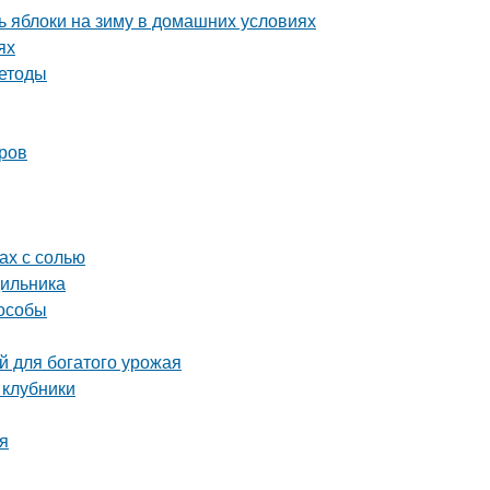
 яблоки на зиму в домашних условиях
ях
методы
оров
ах с солью
дильника
пособы
й для богатого урожая
 клубники
ия