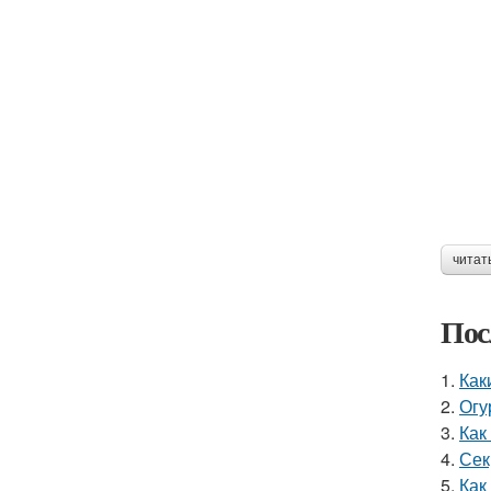
читат
Пос
1.
Как
2.
Огу
3.
Как
4.
Сек
5.
Как