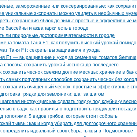
ёные, замороженные или консервированные: как сохранить
ие уникальные экспонаты можно увидеть в необычных музе
реты сохранения яблок до зимы: простые и эффективные 
ие бассейны и аквапарки есть в городе
ть ли природные достопримечательности в городе
мена томата Таня F1: как получить высокий урожай помид
мат Таня F1: секреты выращивания и ухода
ня F1 — выращивание и уход за семенами томатов Seminis
а способа сохранить урожай чеснока до последнего
к сохранить чеснок свежим долгие месяцы: хранение в банк
ть самых популярных способов сохранить чеснок без холо
к сохранить очищенный чеснок: простые и эффективные с
дготовка грядки для земляники: шаг за шагом
шаговая инструкция: как сделать грядку под клубнику весно
енью в саду: как правильно подготовить грядку для посадки
д тополями: 5 видов грибов, которые стоит собрать
ожай тыквы: как и когда убирать для долгосрочного хранен
к определить идеальный срок сбора тыквы в Подмосковье