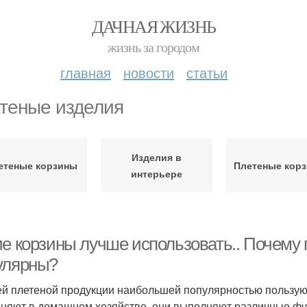
ДАЧНАЯ ЖИЗНЬ
жизнь за городом
главная
новости
статьи
теные изделия
Изделия в
етеные корзины
Плетеные корз
интерьере
ие корзины лучше использовать.. Почему 
улярны?
ей плетеной продукции наибольшей популярностью пользуют
няют в домашнем хозяйстве, они выполняют различные фун