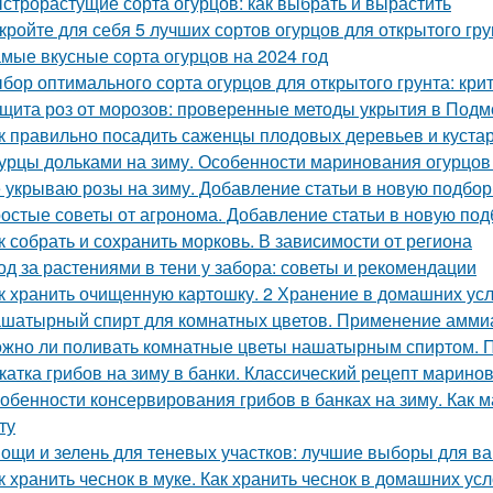
строрастущие сорта огурцов: как выбрать и вырастить
кройте для себя 5 лучших сортов огурцов для открытого гру
мые вкусные сорта огурцов на 2024 год
бор оптимального сорта огурцов для открытого грунта: кр
щита роз от морозов: проверенные методы укрытия в Подм
к правильно посадить саженцы плодовых деревьев и куста
урцы дольками на зиму. Особенности маринования огурцов
 укрываю розы на зиму. Добавление статьи в новую подбор
остые советы от агронома. Добавление статьи в новую под
к собрать и сохранить морковь. В зависимости от региона
од за растениями в тени у забора: советы и рекомендации
к хранить очищенную картошку. 2 Хранение в домашних ус
шатырный спирт для комнатных цветов. Применение аммиак
жно ли поливать комнатные цветы нашатырным спиртом. 
катка грибов на зиму в банки. Классический рецепт марино
обенности консервирования грибов в банках на зиму. Как м
ту
ощи и зелень для теневых участков: лучшие выборы для в
к хранить чеснок в муке. Как хранить чеснок в домашних ус