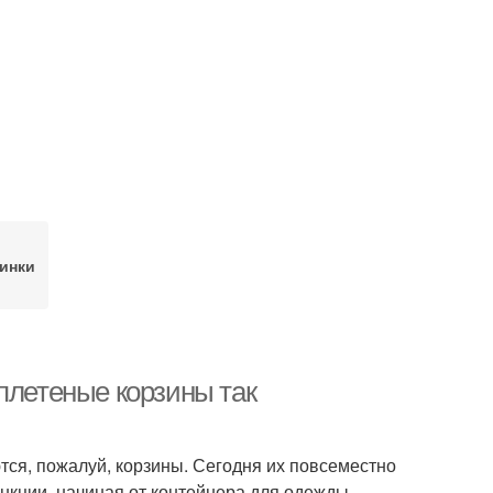
инки
плетеные корзины так
ся, пожалуй, корзины. Сегодня их повсеместно
кции, начиная от контейнера для одежды ,