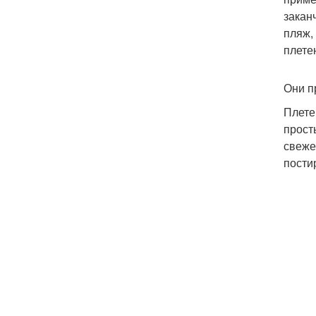
закан
пляж,
плете
Они п
Плете
прост
свеже
пости