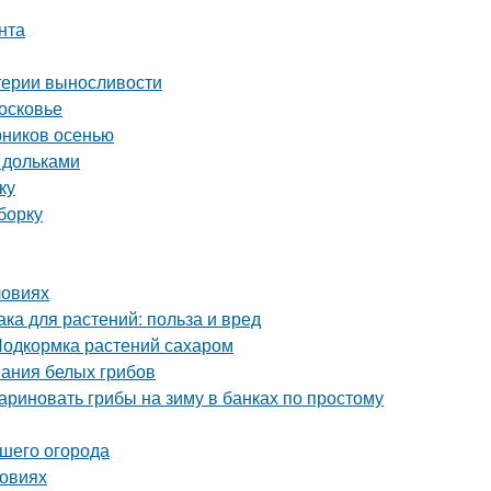
нта
итерии выносливости
осковье
рников осенью
 дольками
ку
борку
ловиях
а для растений: польза и вред
Подкормка растений сахаром
вания белых грибов
ариновать грибы на зиму в банках по простому
ашего огорода
ловиях