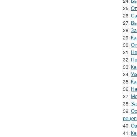
24.
Бы
25.
От
26.
Са
27.
Вы
28.
За
29.
Ка
30.
Ог
31.
Не
32.
Пр
33.
Ка
34.
Ух
35.
Ка
36.
На
37.
Мо
38.
За
39.
Ос
рецеп
40.
Ов
41.
Ка