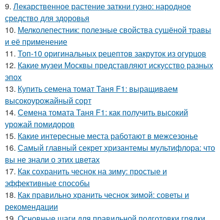
9.
Лекарственное растение заткни гузно: народное
средство для здоровья
10.
Мелколепестник: полезные свойства сушёной травы
и её применение
11.
Топ-10 оригинальных рецептов закруток из огурцов
12.
Какие музеи Москвы представляют искусство разных
эпох
13.
Купить семена томат Таня F1: выращиваем
высокоурожайный сорт
14.
Семена томата Таня F1: как получить высокий
урожай помидоров
15.
Какие интересные места работают в межсезонье
16.
Самый главный секрет хризантемы мультифлора: что
вы не знали о этих цветах
17.
Как сохранить чеснок на зиму: простые и
эффективные способы
18.
Как правильно хранить чеснок зимой: советы и
рекомендации
19.
Основные шаги для правильной подготовки грядки