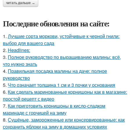
читать дальше →
Последние обновления на сайте:
1.
Лучшие сорта моркови, устойчивые к черной гнили:
выбор для вашего сада
2.
Headlines:
3.
Полное руководство по выращиванию малины: всё,
что нужно знать
4.
Правильная посадка малины на даче: полное
руководство
5.
Что означает толщина 1 см и 3 почки у основания
6.
Как сделать маринованные корнишоны как в магазине:
простой рецепт с видео
7.
Как приготовить корнишоны в кисло-сладком
маринаде с горчицей на зиму
8.
Сушёные, замороженные или консервированные: как
сохранить яблоки на зиму в домашних условиях