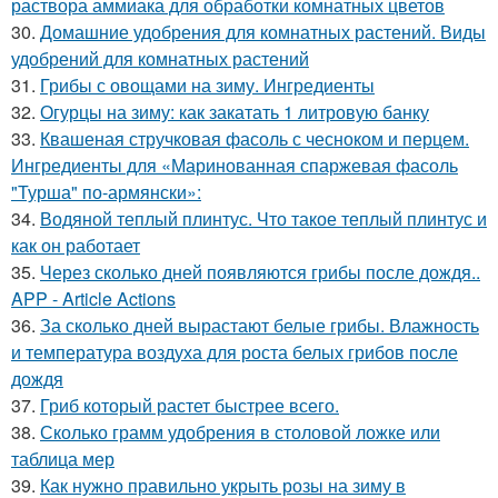
раствора аммиака для обработки комнатных цветов
30.
Домашние удобрения для комнатных растений. Виды
удобрений для комнатных растений
31.
Грибы с овощами на зиму. Ингредиенты
32.
Огурцы на зиму: как закатать 1 литровую банку
33.
Квашеная стручковая фасоль с чесноком и перцем.
Ингредиенты для «Маринованная спаржевая фасоль
"Турша" по-армянски»:
34.
Водяной теплый плинтус. Что такое теплый плинтус и
как он работает
35.
Через сколько дней появляются грибы после дождя..
APP - Article Actions
36.
За сколько дней вырастают белые грибы. Влажность
и температура воздуха для роста белых грибов после
дождя
37.
Гриб который растет быстрее всего.
38.
Сколько грамм удобрения в столовой ложке или
таблица мер
39.
Как нужно правильно укрыть розы на зиму в