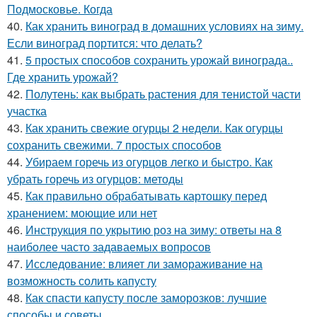
Подмосковье. Когда
40.
Как хранить виноград в домашних условиях на зиму.
Если виноград портится: что делать?
41.
5 простых способов сохранить урожай винограда..
Где хранить урожай?
42.
Полутень: как выбрать растения для тенистой части
участка
43.
Как хранить свежие огурцы 2 недели. Как огурцы
сохранить свежими. 7 простых способов
44.
Убираем горечь из огурцов легко и быстро. Как
убрать горечь из огурцов: методы
45.
Как правильно обрабатывать картошку перед
хранением: моющие или нет
46.
Инструкция по укрытию роз на зиму: ответы на 8
наиболее часто задаваемых вопросов
47.
Исследование: влияет ли замораживание на
возможность солить капусту
48.
Как спасти капусту после заморозков: лучшие
способы и советы