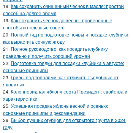
18.
Как сохранить очищенный чеснок в масле: простой
способ на долгое время
19.
Как сохранить чеснок до весны: проверенные
способы и полезные советы
20.
Полный гид по подготовке почвы и посадке клубники:
как вырастить сочную ягоду
21.
Полное руководство: как посадить клубнику
правильно и получить хороший урожай
22.
Подготовка грядки для посадки клубники в августе:
основные принципы
23.
Грибы под тополями: как отличить съедобные от
ядовитых
24.
Колонновидная яблоня сорта Президент: свойства и
характеристики
25.
Успешная посадка яблонь весной и осенью:
основные принципы и рекомендации
26.
Выбор лучших огурцов для открытого грунта в 2024
году