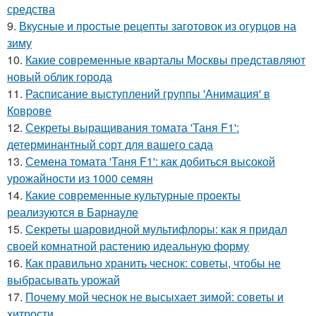
средства
9.
Вкусные и простые рецепты заготовок из огурцов на
зиму
10.
Какие современные кварталы Москвы представляют
новый облик города
11.
Расписание выступлений группы 'Анимация' в
Коврове
12.
Секреты выращивания томата 'Таня F1':
детерминантный сорт для вашего сада
13.
Семена томата 'Таня F1': как добиться высокой
урожайности из 1000 семян
14.
Какие современные культурные проекты
реализуются в Барнауле
15.
Секреты шаровидной мультифлоры: как я придал
своей комнатной растению идеальную форму
16.
Как правильно хранить чеснок: советы, чтобы не
выбрасывать урожай
17.
Почему мой чеснок не высыхает зимой: советы и
хитрости