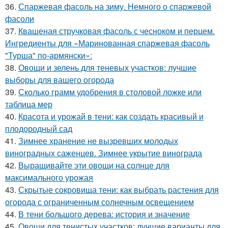
36.
Спаржевая фасоль на зиму. Немного о спаржевой
фасоли
37.
Квашеная стручковая фасоль с чесноком и перцем.
Ингредиенты для «Маринованная спаржевая фасоль
"Турша" по-армянски»:
38.
Овощи и зелень для теневых участков: лучшие
выборы для вашего огорода
39.
Сколько грамм удобрения в столовой ложке или
таблица мер
40.
Красота и урожай в тени: как создать красивый и
плодородный сад
41.
Зимнее хранение не вызревших молодых
виноградных саженцев. Зимнее укрытие винограда
42.
Выращивайте эти овощи на солнце для
максимального урожая
43.
Скрытые сокровища тени: как выбрать растения для
огорода с ограниченным солнечным освещением
44.
В тени большого дерева: история и значение
45.
Овощи для тенистых участков: лучшие варианты для