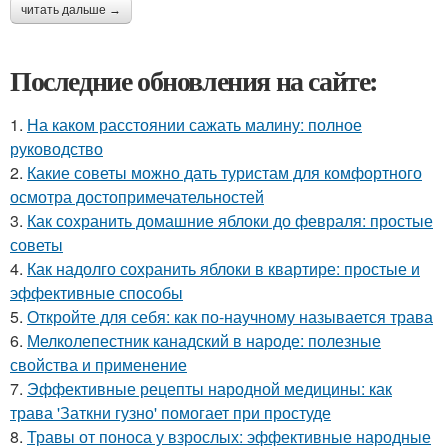
читать дальше →
Последние обновления на сайте:
1.
На каком расстоянии сажать малину: полное
руководство
2.
Какие советы можно дать туристам для комфортного
осмотра достопримечательностей
3.
Как сохранить домашние яблоки до февраля: простые
советы
4.
Как надолго сохранить яблоки в квартире: простые и
эффективные способы
5.
Откройте для себя: как по-научному называется трава
6.
Мелколепестник канадский в народе: полезные
свойства и применение
7.
Эффективные рецепты народной медицины: как
трава 'Заткни гузно' помогает при простуде
8.
Травы от поноса у взрослых: эффективные народные