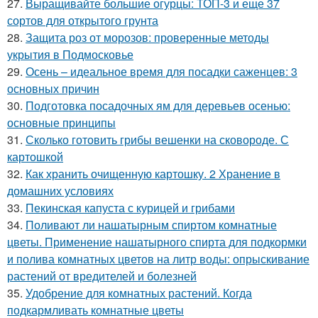
27.
Выращивайте большие огурцы: ТОП-3 и еще 37
сортов для открытого грунта
28.
Защита роз от морозов: проверенные методы
укрытия в Подмосковье
29.
Осень – идеальное время для посадки саженцев: 3
основных причин
30.
Подготовка посадочных ям для деревьев осенью:
основные принципы
31.
Сколько готовить грибы вешенки на сковороде. С
картошкой
32.
Как хранить очищенную картошку. 2 Хранение в
домашних условиях
33.
Пекинская капуста с курицей и грибами
34.
Поливают ли нашатырным спиртом комнатные
цветы. Применение нашатырного спирта для подкормки
и полива комнатных цветов на литр воды: опрыскивание
растений от вредителей и болезней
35.
Удобрение для комнатных растений. Когда
подкармливать комнатные цветы