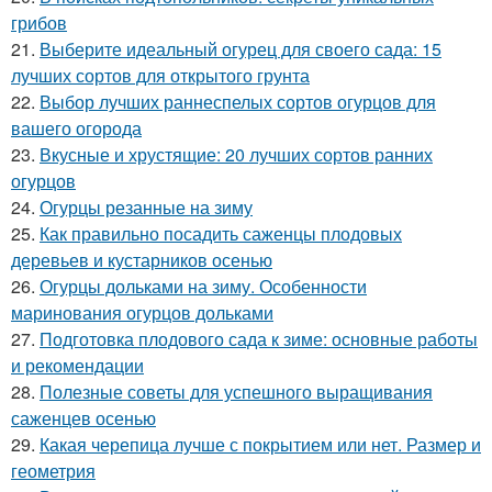
грибов
21.
Выберите идеальный огурец для своего сада: 15
лучших сортов для открытого грунта
22.
Выбор лучших раннеспелых сортов огурцов для
вашего огорода
23.
Вкусные и хрустящие: 20 лучших сортов ранних
огурцов
24.
Огурцы резанные на зиму
25.
Как правильно посадить саженцы плодовых
деревьев и кустарников осенью
26.
Огурцы дольками на зиму. Особенности
маринования огурцов дольками
27.
Подготовка плодового сада к зиме: основные работы
и рекомендации
28.
Полезные советы для успешного выращивания
саженцев осенью
29.
Какая черепица лучше с покрытием или нет. Размер и
геометрия