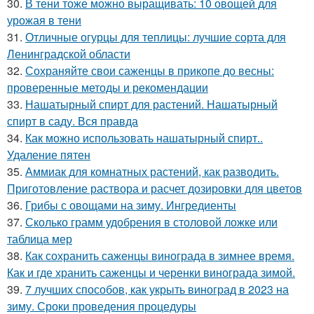
30.
В тени тоже можно выращивать: 10 овощей для
урожая в тени
31.
Отличные огурцы для теплицы: лучшие сорта для
Ленинградской области
32.
Сохраняйте свои саженцы в прикопе до весны:
проверенные методы и рекомендации
33.
Нашатырный спирт для растений. Нашатырный
спирт в саду. Вся правда
34.
Как можно использовать нашатырный спирт..
Удаление пятен
35.
Аммиак для комнатных растений, как разводить.
Приготовление раствора и расчет дозировки для цветов
36.
Грибы с овощами на зиму. Ингредиенты
37.
Сколько грамм удобрения в столовой ложке или
таблица мер
38.
Как сохранить саженцы винограда в зимнее время.
Как и где хранить саженцы и черенки винограда зимой.
39.
7 лучших способов, как укрыть виноград в 2023 на
зиму. Сроки проведения процедуры