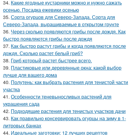
34.
Какие ягодные кустарники можно и нужно сажать
осенью. Посадка ежевики осенью
35.
Сорта огурцов для Северо-Запада. Сорта для
Северо-Запада, выращиваемые в открытом грунте
36.
Через сколько появляются грибы после дождя. Как
быстро появляются грибы после дождя
37.
Как быстро растут грибы и когда появляются после
дождя. Сколько растет белый гриб?
38.
Гриб который растет быстрее всего.
39.
Пластиковые или деревянные окна: какой выбор
лучше для вашего дома
40.
Полутень: как выбрать растения для тенистой части
участка
41.
Особенности теневыносливых растений для
украшения сада
42.
Подходящие растения для тенистых участков дачи
43.
Как правильно консервировать огурцы на зиму в 1-
литровых банках
44.
Идеальные заготовки: 12 лучших рецептов