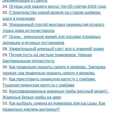
рекомендации и советы
24.
Огурцы для каждого вкуса: топ-20 сортов 2024 года
25.
Строительство новой кровли на старом шифере:
шаги и подсказки
26.
Упрощенный способ монтажа перекрытия второго
этажа дома из полистирола
27.
Осень - идеальное время для посадки плодовых
деревьев и ягодных кустарников
28.
Удивительный длинный сорт: все о длинной тыкве
29.
Пятнистость на листьях помидоров. Черная
бактериальная пятнистость
30.
Как правильно хранить свеклу и морковь. Закладка
урожая: как правильно хранить свеклу и морковь
31.
Как приготовить пекинскую капусту с грибами.
Тушеная пекинская капуста с грибами
32.
Консервированные жареные грибы вкусный рецепт..
Жареные белые грибы на зиму
33.
Как выбрать семена из помидора для рассады. Как
правильно извлечь материал?