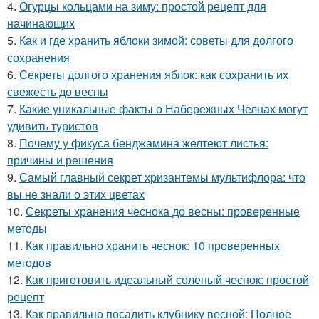
4.
Огурцы кольцами на зиму: простой рецепт для
начинающих
5.
Как и где хранить яблоки зимой: советы для долгого
сохранения
6.
Секреты долгого хранения яблок: как сохранить их
свежесть до весны
7.
Какие уникальные факты о Набережных Челнах могут
удивить туристов
8.
Почему у фикуса бенджамина желтеют листья:
причины и решения
9.
Самый главный секрет хризантемы мультифлора: что
вы не знали о этих цветах
10.
Секреты хранения чеснока до весны: проверенные
методы
11.
Как правильно хранить чеснок: 10 проверенных
методов
12.
Как приготовить идеальный соленый чеснок: простой
рецепт
13.
Как правильно посадить клубнику весной: Полное