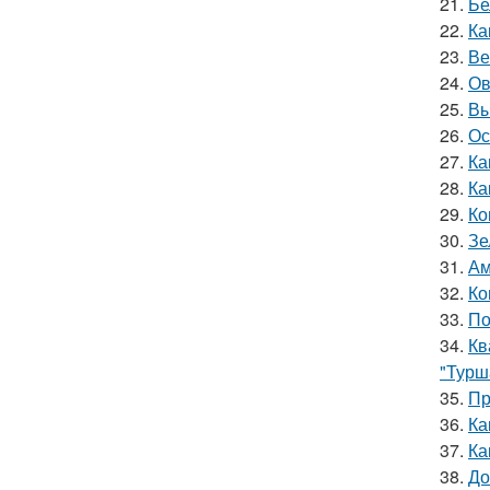
21.
Бе
22.
Ка
23.
Ве
24.
Ов
25.
Вы
26.
Ос
27.
Ка
28.
Ка
29.
Ко
30.
Зе
31.
Ам
32.
Ко
33.
По
34.
Кв
"Турш
35.
Пр
36.
Ка
37.
Ка
38.
До