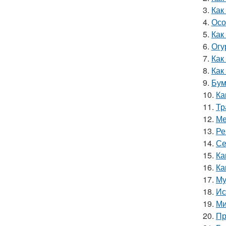
3.
Как
4.
Осо
5.
Как
6.
Огу
7.
Как
8.
Как
9.
Бум
10.
Ка
11.
Тр
12.
Ме
13.
Ре
14.
Се
15.
Ка
16.
Ка
17.
Му
18.
Ис
19.
Ми
20.
Пр