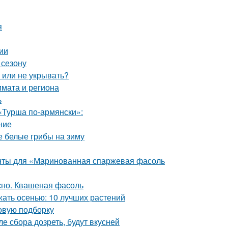
я
ии
 сезону
ь или не укрывать?
лимата и региона
ь
«Турша по-армянски»:
ние
 белые грибы на зиму
енты для «Маринованная спаржевая фасоль
сно. Квашеная фасоль
жать осенью: 10 лучших растений
овую подборку
е сбора дозреть, будут вкусней