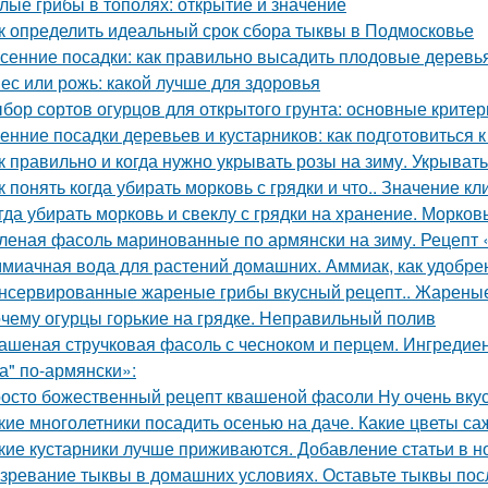
лые грибы в тополях: открытие и значение
к определить идеальный срок сбора тыквы в Подмосковье
сенние посадки: как правильно высадить плодовые деревь
ес или рожь: какой лучше для здоровья
бор сортов огурцов для открытого грунта: основные критер
енние посадки деревьев и кустарников: как подготовиться к
к правильно и когда нужно укрывать розы на зиму. Укрыват
к понять когда убирать морковь с грядки и что.. Значение к
гда убирать морковь и свеклу с грядки на хранение. Морков
леная фасоль маринованные по армянски на зиму. Рецепт 
миачная вода для растений домашних. Аммиак, как удобре
нсервированные жареные грибы вкусный рецепт.. Жареные
чему огурцы горькие на грядке. Неправильный полив
ашеная стручковая фасоль с чесноком и перцем. Ингреди
а" по-армянски»:
осто божественный рецепт квашеной фасоли Ну очень вку
кие многолетники посадить осенью на даче. Какие цветы са
кие кустарники лучше приживаются. Добавление статьи в н
зревание тыквы в домашних условиях. Оставьте тыквы посл