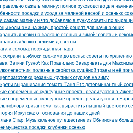
 правильно сажать малину: полное руководство для начин
бенности посадки и ухода за малиной весной и осенью: со
 я сажаю малину и что добавляю в лунку: советы по выращ
рцы кольцами на зиму: простой рецепт для начинающих
 хранить яблоки на балконе осенью и зимой: советы и реко
 хранить яблоки свежими до весны
ага и солома: неожиданная пара
к сохранить яблоки свежими до весны: советы по хранению
ава 'Заткни Гузно': Как Правильно Заваривать для Макси
лколепестник: полезные свойства сушёной травы и её при
цепт заготовки резаных крупных огурцов на зиму
креты выращивания томата 'Таня F1': детерминантный сорт
кие современные культурные проекты реализуются в Ижев
кие современные культурные проекты реализуются в Барн
льтифлора хризантема: как вырастить пышный цветок из с
тория Иркутска: от основания до наших дней
лана Стар: Музыкальное путешествие из Обнинска в боль
еимущества посадки клубники осенью