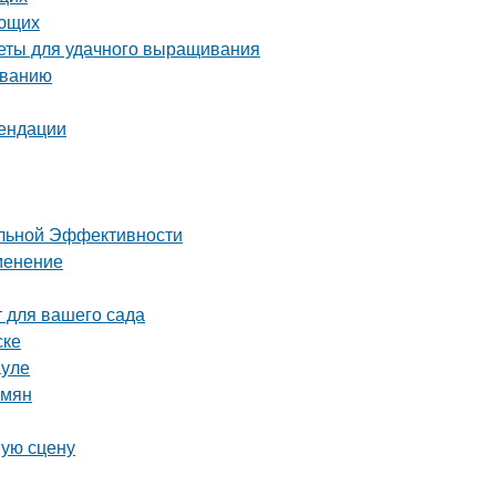
ающих
веты для удачного выращивания
иванию
мендации
мальной Эффективности
менение
 для вашего сада
ске
ауле
емян
шую сцену