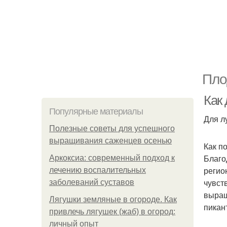
Пло
Как
Популярные материалы
Для л
Полезные советы для успешного
выращивания саженцев осенью
Как п
Благо
Аркоксиа: современный подход к
регио
лечению воспалительных
чувст
заболеваний суставов
выращ
Лягушки земляные в огороде. Как
пикан
привлечь лягушек (жаб) в огород:
личный опыт