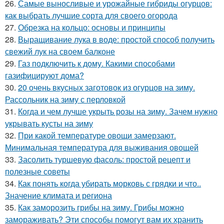
26.
Самые выносливые и урожайные гибриды огурцов:
как выбрать лучшие сорта для своего огорода
27.
Обрезка на кольцо: основы и принципы
28.
Выращивание лука в воде: простой способ получить
свежий лук на своем балконе
29.
Газ подключить к дому. Какими способами
газифицируют дома?
30.
20 очень вкусных заготовок из огурцов на зиму.
Рассольник на зиму с перловкой
31.
Когда и чем лучше укрыть розы на зиму. Зачем нужно
укрывать кусты на зиму
32.
При какой температуре овощи замерзают.
Минимальная температура для выживания овощей
33.
Засолить туршевую фасоль: простой рецепт и
полезные советы
34.
Как понять когда убирать морковь с грядки и что..
Значение климата и региона
35.
Как заморозить грибы на зиму. Грибы можно
замораживать? Эти способы помогут вам их хранить