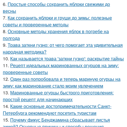
6.
Простые способы сохранить яблоки свежими до
весны
7.
Как сохранить яблоки и груши до зимы: полезные
советы и проверенные методы
8.
Основные методы хранения яблок в погребе на
полгода
9.
Трава заткни гузно: от чего помогает эта удивительная
народная методика?
10.
Как называется трава 'заткни гузно': раскрытие тайны
11.
Рецепт идеальных маринованных огурцов на зиму:
проверенные советы
12.
Один раз попробовала и теперь мариную огурцы на
зиму: как маринование стало моим увлечением
13.
Маринованные огурцы быстрого приготовления:
простой рецепт для начинающих
14.
Какие основные достопримечательности Санкт-
Петербурга рекомендуют посетить туристам
15.
Почему фикус Бенджамина сбрасывает листья
зимой? Основные причины и способы решения