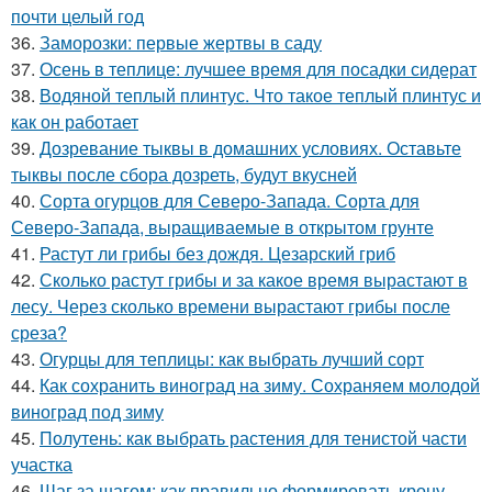
почти целый год
36.
Заморозки: первые жертвы в саду
37.
Осень в теплице: лучшее время для посадки сидерат
38.
Водяной теплый плинтус. Что такое теплый плинтус и
как он работает
39.
Дозревание тыквы в домашних условиях. Оставьте
тыквы после сбора дозреть, будут вкусней
40.
Сорта огурцов для Северо-Запада. Сорта для
Северо-Запада, выращиваемые в открытом грунте
41.
Растут ли грибы без дождя. Цезарский гриб
42.
Сколько растут грибы и за какое время вырастают в
лесу. Через сколько времени вырастают грибы после
среза?
43.
Огурцы для теплицы: как выбрать лучший сорт
44.
Как сохранить виноград на зиму. Сохраняем молодой
виноград под зиму
45.
Полутень: как выбрать растения для тенистой части
участка
46.
Шаг за шагом: как правильно формировать крону