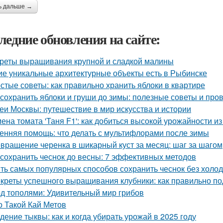
ь дальше →
ледние обновления на сайте:
реты выращивания крупной и сладкой малины
ие уникальные архитектурные объекты есть в Рыбинске
стые советы: как правильно хранить яблоки в квартире
 сохранить яблоки и груши до зимы: полезные советы и пр
еи Москвы: путешествие в мир искусства и истории
ена томата 'Таня F1': как добиться высокой урожайности и
енняя помощь: что делать с мультифлорами после зимы
вращение черенка в шикарный куст за месяц: шаг за шагом
 сохранить чеснок до весны: 7 эффективных методов
ть самых популярных способов сохранить чеснок без холо
креты успешного выращивания клубники: как правильно по
д тополями: Удивительный мир грибов
о Такой Кай Метов
дение тыквы: как и когда убирать урожай в 2025 году