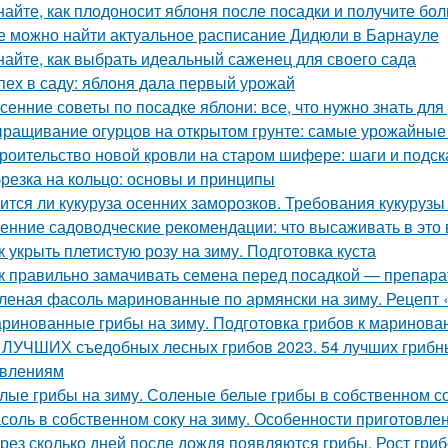
найте, как плодоносит яблоня после посадки и получите бо
е можно найти актуальное расписание Дидюли в Барнауле
найте, как выбрать идеальный саженец для своего сада
пех в саду: яблоня дала первый урожай
сенние советы по посадке яблони: все, что нужно знать д
ращивание огурцов на открытом грунте: самые урожайные
роительство новой кровли на старом шифере: шаги и подск
резка на кольцо: основы и принципы
ится ли кукуруза осенних заморозков. Требования кукурузы
енние садоводческие рекомендации: что высаживать в это 
к укрыть плетистую розу на зиму. Подготовка куста
к правильно замачивать семена перед посадкой — препар
леная фасоль маринованные по армянски на зиму. Рецепт 
ринованные грибы на зиму. Подготовка грибов к маринова
 ЛУЧШИХ съедобных лесных грибов 2023. 54 лучших грибны
влениям
лые грибы на зиму. Соленые белые грибы в собственном с
соль в собственном соку на зиму. Особенности приготовле
рез сколько дней после дождя появляются грибы. Рост гри