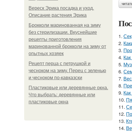
читат
Вереск Эрика посадка и уход.
Описание растения Эрика
Пос
Брокколи маринованная на зиму
без стерилизации. Вкуснейшие
1.
Сек
рецепты приготовления
2.
Как
маринованной брокколи на зиму от
3.
Про
опытных хозяек
4.
Как
Рецепт перца с петрушкой и
5.
Муз
чесноком на зиму. Перец с зеленью
6.
Сем
и чесноком по-кавказски
7.
Вес
8.
Пре
Пластиковые или деревянные окна.
9.
Как
Что выбрать: деревянные или
10.
Пя
пластиковые окна
11.
Се
12.
По
13.
Кт
14.
Ве