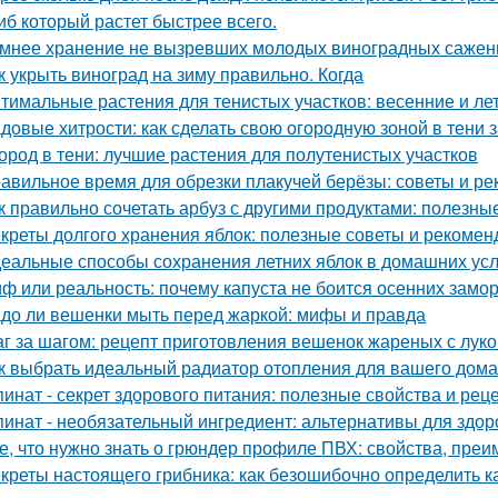
иб который растет быстрее всего.
мнее хранение не вызревших молодых виноградных саженц
к укрыть виноград на зиму правильно. Когда
тимальные растения для тенистых участков: весенние и ле
довые хитрости: как сделать свою огородную зоной в тени 
ород в тени: лучшие растения для полутенистых участков
авильное время для обрезки плакучей берёзы: советы и р
к правильно сочетать арбуз с другими продуктами: полезны
креты долгого хранения яблок: полезные советы и рекомен
еальные способы сохранения летних яблок в домашних ус
ф или реальность: почему капуста не боится осенних замо
до ли вешенки мыть перед жаркой: мифы и правда
г за шагом: рецепт приготовления вешенок жареных с лук
к выбрать идеальный радиатор отопления для вашего дома
инат - секрет здорового питания: полезные свойства и рец
инат - необязательный ингредиент: альтернативы для здор
е, что нужно знать о грюндер профиле ПВХ: свойства, пре
креты настоящего грибника: как безошибочно определить 