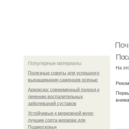
Поч
Пос
Популярные материалы
На эт
Полезные советы для успешного
выращивания саженцев осенью
Реком
Аркоксиа: современный подход к
Первы
лечению воспалительных
внима
заболеваний суставов
Устойчивые к морковной мухе:
лучшие сорта моркови для
Подмосковья