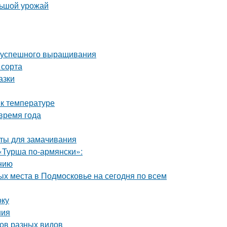
льшой урожай
ля успешного выращивания
 сорта
азки
 к температуре
время года
аты для замачивания
«Турша по-армянски»:
нию
х места в Подмосковье на сегодня по всем
оку
ния
бов разных видов