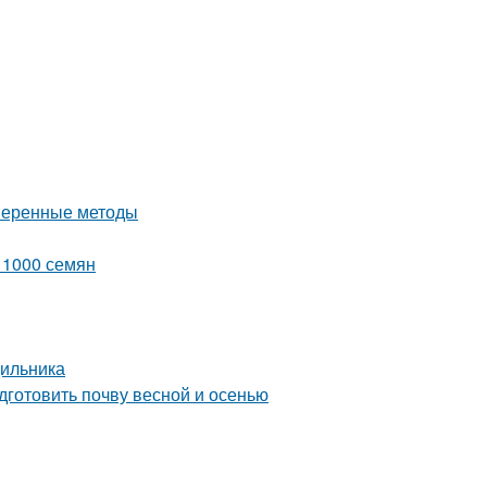
оверенные методы
з 1000 семян
дильника
дготовить почву весной и осенью