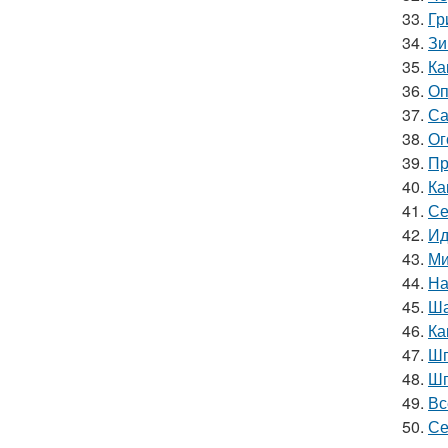
33.
Гр
34.
Зи
35.
Ка
36.
Оп
37.
Са
38.
Ог
39.
Пр
40.
Ка
41.
Се
42.
Ид
43.
Ми
44.
На
45.
Ша
46.
Ка
47.
Шп
48.
Шп
49.
Вс
50.
Се