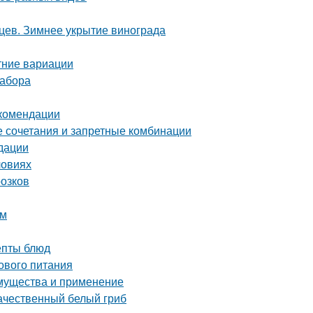
ев. Зимнее укрытие винограда
тние вариации
забора
екомендации
е сочетания и запретные комбинации
дации
ловиях
розков
ом
епты блюд
ового питания
имущества и применение
качественный белый гриб