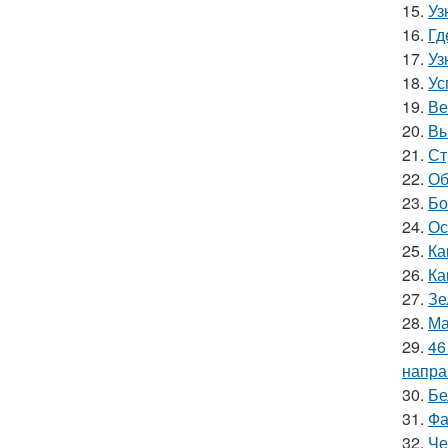
15.
Уз
16.
Гд
17.
Уз
18.
Ус
19.
Ве
20.
Вы
21.
Ст
22.
Об
23.
Бо
24.
Ос
25.
Ка
26.
Ка
27.
Зе
28.
Ма
29.
46
напра
30.
Бе
31.
Фа
32.
Че