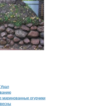
 Урал
иванию
ые маринованные огурчики
 весны