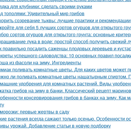
ядка для клубники: сделать своими руками
д тополями: Удивительный мир грибов
корить созревание тыквы: лучшие практики и рекомендации
кройте для себя 5 лучших сортов огурцов для открытого гру
бор сортов огурцов для открытого грунта: основные критер
ращивание лука в воде: простой способ получить свежий л
к правильно посадить саженцы плодовых деревьев и куста
креты успешного садоводства: 10 основных правил посадк
рша из фасоли на зиму. Ингредиенты
миак поливать комнатные цветы. Для каких цветов может п
жно ли поливать комнатные цветы нашатырным спиртом. 
машние удобрения для комнатных растений. Виды удобрен
катка грибов на зиму в банки. Классический рецепт марино
обенности консервирования грибов в банках на зиму. Как м
ту
морозки: первые жертвы в саду
кие растения всегда сажают только осенью. Особенности о
ивы урожай. Добавление статьи в новую подборку