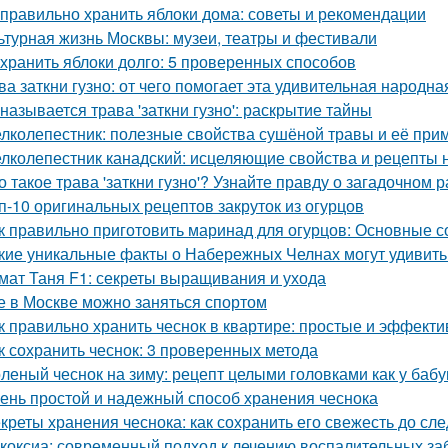
 правильно хранить яблоки дома: советы и рекомендации
ьтурная жизнь Москвы: музеи, театры и фестивали
 хранить яблоки долго: 5 проверенных способов
ва заткни гузно: от чего помогает эта удивительная народн
 называется трава 'заткни гузно': раскрытие тайны
лколепестник: полезные свойства сушёной травы и её при
лколепестник канадский: исцеляющие свойства и рецепты
о такое трава 'заткни гузно'? Узнайте правду о загадочном 
п-10 оригинальных рецептов закруток из огурцов
к правильно приготовить маринад для огурцов: Основные с
кие уникальные факты о Набережных Челнах могут удивить
мат Таня F1: секреты выращивания и ухода
е в Москве можно заняться спортом
к правильно хранить чеснок в квартире: простые и эффект
к сохранить чеснок: 3 проверенных метода
леный чеснок на зиму: рецепт целыми головками как у баб
ень простой и надежный способ хранения чеснока
креты хранения чеснока: как сохранить его свежесть до с
коксиа: современный подход к лечению воспалительных за