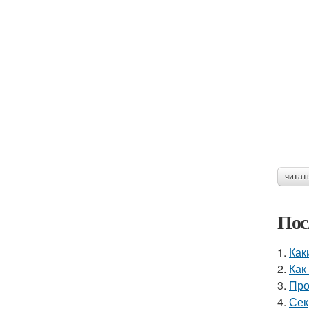
читат
Пос
1.
Как
2.
Как
3.
Про
4.
Сек