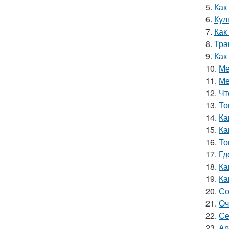
5.
Как
6.
Кул
7.
Как
8.
Тра
9.
Как
10.
Ме
11.
Ме
12.
Чт
13.
То
14.
Ка
15.
Ка
16.
То
17.
Гд
18.
Ка
19.
Ка
20.
Со
21.
Оч
22.
Се
23.
Ар