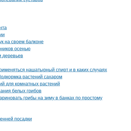
нта
ии
ук на своем балконе
рников осенью
и деревьев
рименяться нашатырный спирт и в каких случаях
Подкормка растений сахаром
ий для комнатных растений
вания белых грибов
ариновать грибы на зиму в банках по простому
сенней посадки