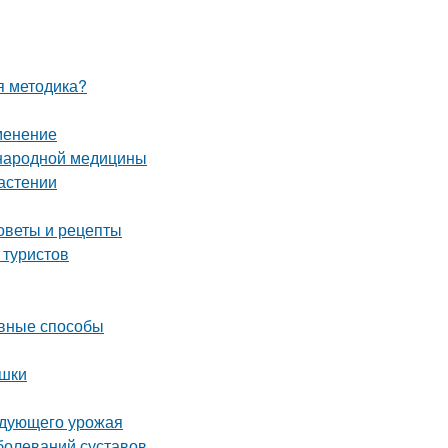
ая методика?
менение
 народной медицины
растении
оветы и рецепты
 туристов
ивные способы
ушки
ледующего урожая
болеваний суставов