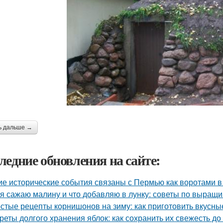
ь дальше →
ледние обновления на сайте:
ие исторические события связаны с Пермью как воротами в
 я сажаю малину и что добавляю в лунку: советы по выращ
стые рецепты корнишонов на зиму: как приготовить вкусн
реты долгого хранения яблок: как сохранить их свежесть до