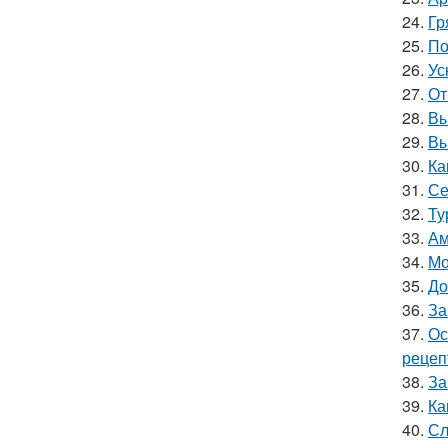
24.
Гр
25.
По
26.
Ус
27.
От
28.
Вы
29.
Вы
30.
Ка
31.
Се
32.
Ту
33.
Ам
34.
Мо
35.
До
36.
За
37.
Ос
рецеп
38.
За
39.
Ка
40.
Сл