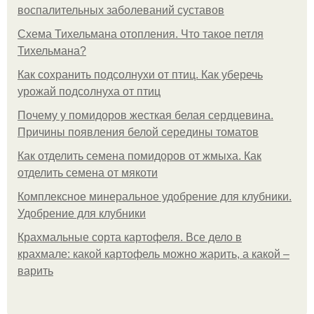
воспалительных заболеваний суставов
Схема Тихельмана отопления. Что такое петля
Тихельмана?
Как сохранить подсолнухи от птиц. Как уберечь
урожай подсолнуха от птиц
Почему у помидоров жесткая белая сердцевина.
Причины появления белой середины томатов
Как отделить семена помидоров от жмыха. Как
отделить семена от мякоти
Комплексное минеральное удобрение для клубники.
Удобрение для клубники
Крахмальные сорта картофеля. Все дело в
крахмале: какой картофель можно жарить, а какой –
варить