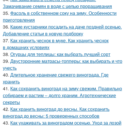
Замачивание семян в воде с целью проращивания
35.
Фасоль в собственном соку на зиму. Особенности
приготовления
36.
Какие кустарники посадить на даче поздней осенью.
Добавление статьи в новую подборку
37.
Как хранить чеснок в муке. Как хранить чеснок
в домашних условиях
38.
Огурцы для теплицы: как выбрать лучший сорт
39.
Двусторонние матрасы-топперы: как выбирать и что
учесть
40.
Длительное хранение свежего винограда. Где
хранить
41.
Как сохранить виноград на зиму свежим. Правильно
собираем и растим – долго храним. Агротехнические
секреты
42.
Как хранить виноград до весны. Как сохранить
виноград до весны: 5 проверенных способов
43.
Как ухаживать за виноградом осенью. Уход за лозой