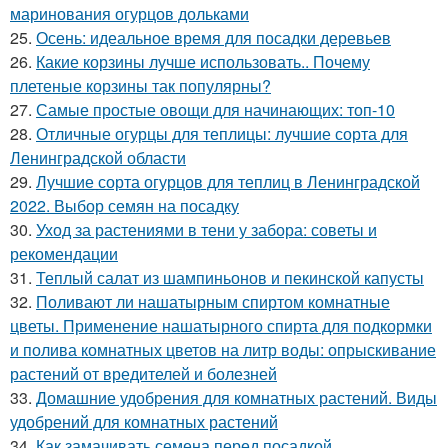
маринования огурцов дольками
25.
Осень: идеальное время для посадки деревьев
26.
Какие корзины лучше использовать.. Почему
плетеные корзины так популярны?
27.
Самые простые овощи для начинающих: топ-10
28.
Отличные огурцы для теплицы: лучшие сорта для
Ленинградской области
29.
Лучшие сорта огурцов для теплиц в Ленинградской
2022. Выбор семян на посадку
30.
Уход за растениями в тени у забора: советы и
рекомендации
31.
Теплый салат из шампиньонов и пекинской капусты
32.
Поливают ли нашатырным спиртом комнатные
цветы. Применение нашатырного спирта для подкормки
и полива комнатных цветов на литр воды: опрыскивание
растений от вредителей и болезней
33.
Домашние удобрения для комнатных растений. Виды
удобрений для комнатных растений
34.
Как замачивать семена перед посадкой.