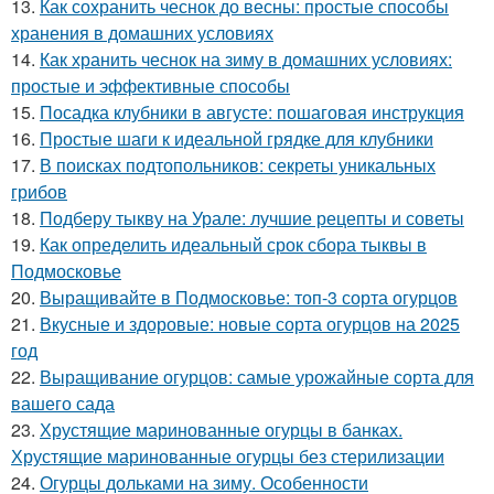
13.
Как сохранить чеснок до весны: простые способы
хранения в домашних условиях
14.
Как хранить чеснок на зиму в домашних условиях:
простые и эффективные способы
15.
Посадка клубники в августе: пошаговая инструкция
16.
Простые шаги к идеальной грядке для клубники
17.
В поисках подтопольников: секреты уникальных
грибов
18.
Подберу тыкву на Урале: лучшие рецепты и советы
19.
Как определить идеальный срок сбора тыквы в
Подмосковье
20.
Выращивайте в Подмосковье: топ-3 сорта огурцов
21.
Вкусные и здоровые: новые сорта огурцов на 2025
год
22.
Выращивание огурцов: самые урожайные сорта для
вашего сада
23.
Хрустящие маринованные огурцы в банках.
Хрустящие маринованные огурцы без стерилизации
24.
Огурцы дольками на зиму. Особенности