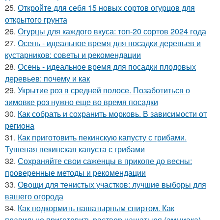
25.
Откройте для себя 15 новых сортов огурцов для
открытого грунта
26.
Огурцы для каждого вкуса: топ-20 сортов 2024 года
27.
Осень - идеальное время для посадки деревьев и
кустарников: советы и рекомендации
28.
Осень - идеальное время для посадки плодовых
деревьев: почему и как
29.
Укрытие роз в средней полосе. Позаботиться о
зимовке роз нужно еще во время посадки
30.
Как собрать и сохранить морковь. В зависимости от
региона
31.
Как приготовить пекинскую капусту с грибами.
Тушеная пекинская капуста с грибами
32.
Сохраняйте свои саженцы в прикопе до весны:
проверенные методы и рекомендации
33.
Овощи для тенистых участков: лучшие выборы для
вашего огорода
34.
Как подкормить нашатырным спиртом. Как
правильно приготовить раствор нашатыря (аммиака)