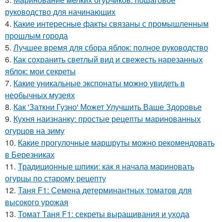
руководство для начинающих
4.
Какие интересные факты связаны с промышленным
прошлым города
5.
Лучшее время для сбора яблок: полное руководство
6.
Как сохранить светлый вид и свежесть нарезанных
яблок: мои секреты
7.
Какие уникальные экспонаты можно увидеть в
необычных музеях
8.
Как 'Заткни Гузно' Может Улучшить Ваше Здоровье
9.
Кухня наизнанку: простые рецепты маринованных
огурцов на зиму
10.
Какие прогулочные маршруты можно рекомендовать
в Березниках
11.
Традиционные шпики: как я начала мариновать
огурцы по старому рецепту
12.
Таня F1: Семена детерминантных томатов для
высокого урожая
13.
Томат Таня F1: секреты выращивания и ухода