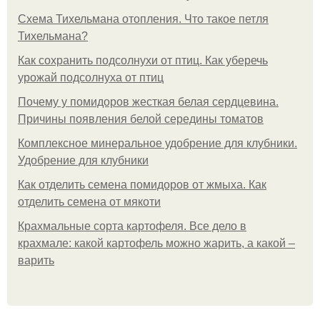
Схема Тихельмана отопления. Что такое петля
Тихельмана?
Как сохранить подсолнухи от птиц. Как уберечь
урожай подсолнуха от птиц
Почему у помидоров жесткая белая сердцевина.
Причины появления белой середины томатов
Комплексное минеральное удобрение для клубники.
Удобрение для клубники
Как отделить семена помидоров от жмыха. Как
отделить семена от мякоти
Крахмальные сорта картофеля. Все дело в
крахмале: какой картофель можно жарить, а какой –
варить