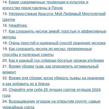
14.
Какие современные тенденции в культуре и
искусстве представлены в Пензе
15.
Неприхотливая Красота: Мой Любимый Многолетний
Цветок
16.
Headlines:
17.
Как сохранить чеснок зимой: простые и эффективные
методы
18.
Очень простой и надежный способ хранения чеснока
19.
Как сохранить чеснок до весны: проверенные
способы и полезные советы
20.
Как я каждый год собираю богатые урожаи клубники
21.
Время уборки тыкв: как определить оптимальный
момент
22.
Время для сборки: когда убирать тыквы на хранение
и как добавить их в блюда
23.
Откройте для себя 25 лучших сортов огурцов 2024
года
24.
Выращивание огурцов на открытом грунте: самые
урожайные сорта